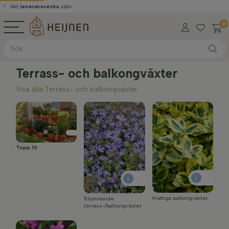
älj
leveransvecka
själv
0
Terrass- och balkongväxter
Visa alla Terrass- och balkongväxter
Topp 10
Kraftiga balkongväxter
Blommande
terrass-/balkongväxter