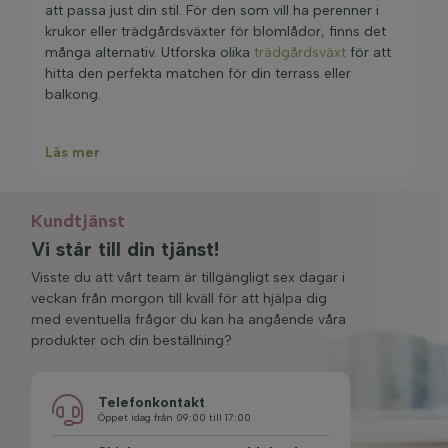
livsmiljö både på stora och små terrasser och
att passa just din stil. För den som vill ha perenner i
balkonger. Du kan alltid hitta en lämplig växt oavsett
krukor eller trädgårdsväxter för blomlådor, finns det
storleken på din balkong/terrass. Terrass- och
många alternativ. Utforska olika
trädgårdsväxt
för att
balkongväxter är dekorativa (särskilt blommande
hitta den perfekta matchen för din terrass eller
perenner
) grund av sin form, färg eller doft. Tänk på
balkong.
att det finns vintergröna och icke vintergröna
balkongväxter. Om du vill ha färg året runt på din
Läs mer
balkong eller terrass kan du välja vintergröna
krukväxter. Dessutom är växtens placering (antal
soltimmar) och härdighet viktiga att överväga vid köp
Kundtjänst
av en terrassväxt. Till exempel trivs solälskande
terrassväxter bäst när de är i solen hela dagen. Så
Vi står till din tjänst!
kolla noga hur många timmar direkt solljus din
Visste du att vårt team är tillgängligt sex dagar i
balkong eller terrass får och justera dina
veckan från morgon till kväll för att hjälpa dig
planteringsval därefter. En annan viktig sak att tänka
med eventuella frågor du kan ha angående våra
på är balkongväxtens vinterhärdighet. Observera att
produkter och din beställning?
växter i en kruka eller planteringskärl är mer
mottagliga för frost än trädgårdsväxter på öppen
mark. Denna grupp av krukväxter kallas också
Telefonkontakt
containerväxter.
Öppet idag från 09:00 till 17:00