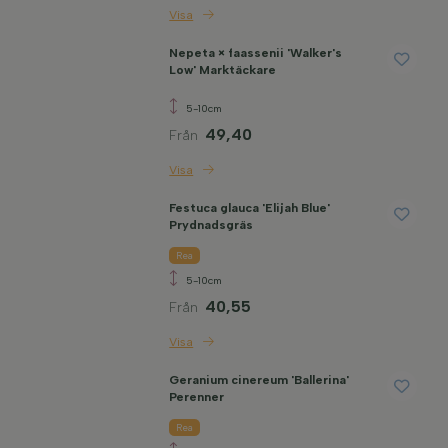
Visa
Nepeta × faassenii 'Walker's
Low' Marktäckare
5-10cm
49,40
Från
Visa
Festuca glauca 'Elijah Blue'
Prydnadsgräs
Rea
5-10cm
40,55
Från
Visa
Geranium cinereum 'Ballerina'
Perenner
Rea