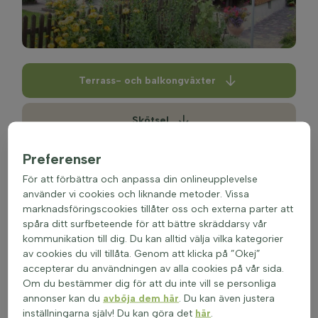
Terrass- och balkongväxter
Skötsel
Preferenser
Plantering
För att förbättra och anpassa din onlineupplevelse
använder vi cookies och liknande metoder. Vissa
Terrass- och balkongväxter
marknadsföringscookies tillåter oss och externa parter att
spåra ditt surfbeteende för att bättre skräddarsy vår
Köp terrass- och balkongväxter billigt online på
kommunikation till dig. Du kan alltid välja vilka kategorier
Heijnen Växter. Se nedan alla typer av växter som är
av cookies du vill tillåta. Genom att klicka på ”Okej”
lämpliga för balkongen eller terrassen.
accepterar du användningen av alla cookies på vår sida.
Köpa terrass- och balkongväxter online
Om du bestämmer dig för att du inte vill se personliga
Som namnet antyder är dessa växter perfekta för
annonser kan du
avböja dem här
. Du kan även justera
användning på balkongen eller terrassen. Dessa
inställningarna själv! Du kan göra det
här
.