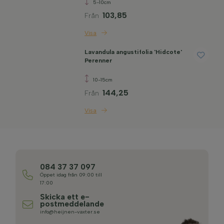
5-10cm
103,85
Från
Visa
Lavandula angustifolia 'Hidcote'
Perenner
10-15cm
144,25
Från
Visa
084 37 37 097
Öppet idag från 09:00 till
17:00
Skicka ett e-
postmeddelande
info@heijnen-vaxter.se