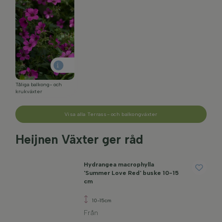
Tåliga balkong- och
krukväxter
Visa alla Terrass- och balkongväxter
Heijnen Växter ger råd
Hydrangea macrophylla
'Summer Love Red' buske 10-15
cm
10-15cm
Från