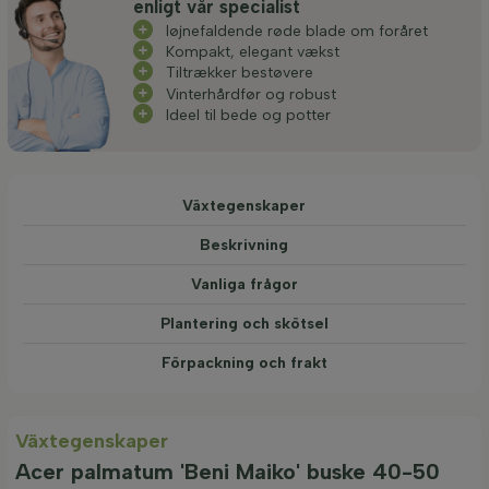
enligt vår specialist
Iøjnefaldende røde blade om foråret
Kompakt, elegant vækst
Tiltrækker bestøvere
Vinterhårdfør og robust
Ideel til bede og potter
Växtegenskaper
Beskrivning
Vanliga frågor
Plantering och skötsel
Förpackning och frakt
Växtegenskaper
Acer palmatum 'Beni Maiko' buske 40-50