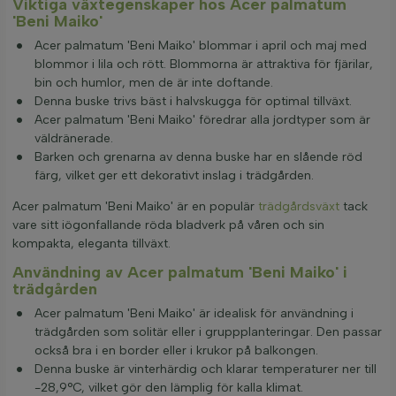
Viktiga växtegenskaper hos Acer palmatum
'Beni Maiko'
Acer palmatum 'Beni Maiko' blommar i april och maj med
blommor i lila och rött. Blommorna är attraktiva för fjärilar,
bin och humlor, men de är inte doftande.
Denna buske trivs bäst i halvskugga för optimal tillväxt.
Acer palmatum 'Beni Maiko' föredrar alla jordtyper som är
väldränerade.
Barken och grenarna av denna buske har en slående röd
färg, vilket ger ett dekorativt inslag i trädgården.
Acer palmatum 'Beni Maiko' är en populär
trädgårdsväxt
tack
vare sitt iögonfallande röda bladverk på våren och sin
kompakta, eleganta tillväxt.
Användning av Acer palmatum 'Beni Maiko' i
trädgården
Acer palmatum 'Beni Maiko' är idealisk för användning i
trädgården som solitär eller i gruppplanteringar. Den passar
också bra i en border eller i krukor på balkongen.
Denna buske är vinterhärdig och klarar temperaturer ner till
-28,9°C, vilket gör den lämplig för kalla klimat.