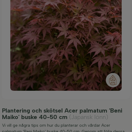
Plantering och skötsel Acer palmatum 'Beni
Maiko' buske 40-50 cm
(Japansk lönn)
Vi vill ge några tips om hur du planterar och vårdar Acer
palmatum 'Beni Maiko' buske 40-50 cm. Genom att följa dessa