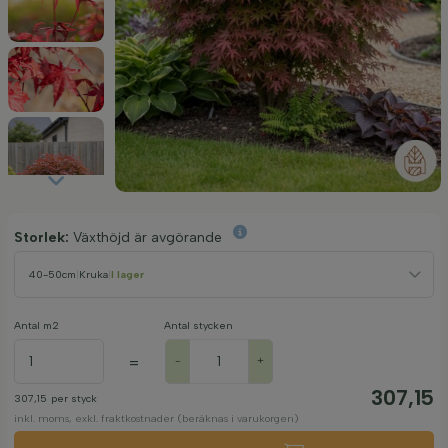
Storlek:
Växthöjd är avgörande
40-50cm
|
Kruka
|
I lager
Antal m2
Antal stycken
=
-
+
307,15
307,15
per styck
inkl. moms, exkl. fraktkostnader (beräknas i varukorgen)