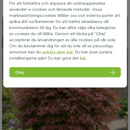
och robust växt som kan motstå kalla vintrar och locka till sig
För att förbättra och anpassa din onlineupplevelse
pollinerare under blomningen i april och maj.
använder vi cookies och liknande metoder. Vissa
marknadsföringscookies tillåter oss och externa parter att
spåra ditt surfbeteende för att bättre skräddarsy vår
kommunikation till dig. Du kan alltid välja vilka kategorier
av cookies du vill tillåta. Genom att klicka på ”Okej”
accepterar du användningen av alla cookies på vår sida.
Om du bestämmer dig för att du inte vill se personliga
annonser kan du
avböja dem här
. Du kan även justera
inställningarna själv! Du kan göra det
här
.
Okej