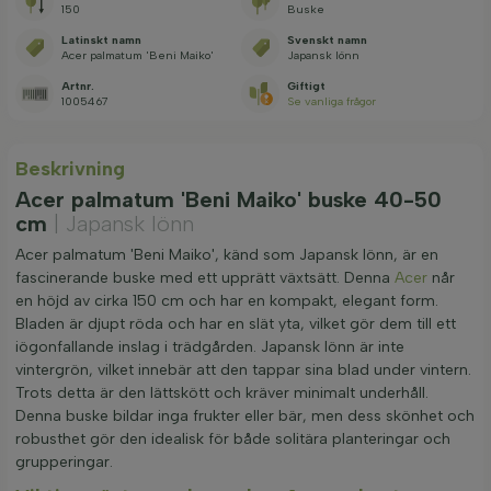
150
Buske
Latinskt namn
Svenskt namn
Acer palmatum 'Beni Maiko'
Japansk lönn
Artnr.
Giftigt
1005467
Se vanliga frågor
Beskrivning
Acer palmatum 'Beni Maiko' buske 40-50
cm
| Japansk lönn
Acer palmatum 'Beni Maiko', känd som Japansk lönn, är en
fascinerande buske med ett upprätt växtsätt. Denna
Acer
når
en höjd av cirka 150 cm och har en kompakt, elegant form.
Bladen är djupt röda och har en slät yta, vilket gör dem till ett
iögonfallande inslag i trädgården. Japansk lönn är inte
vintergrön, vilket innebär att den tappar sina blad under vintern.
Trots detta är den lättskött och kräver minimalt underhåll.
Denna buske bildar inga frukter eller bär, men dess skönhet och
robusthet gör den idealisk för både solitära planteringar och
grupperingar.