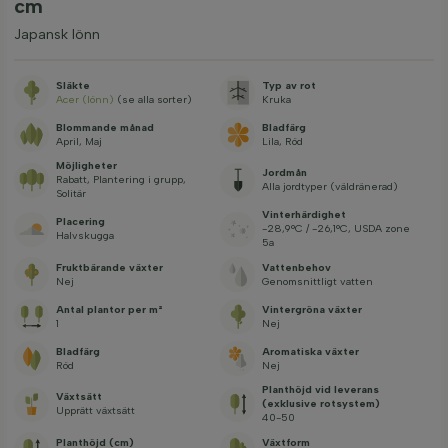
cm
Japansk lönn
Släkte
Typ av rot
Acer (lönn)
(se alla sorter)
Kruka
Blommande månad
Bladfärg
April, Maj
Lila, Röd
Möjligheter
Jordmån
Rabatt, Plantering i grupp,
Alla jordtyper (väldränerad)
Solitär
Vinterhärdighet
Placering
-28,9°C / -26,1°C, USDA zone
Halvskugga
5a
Fruktbärande växter
Vattenbehov
Nej
Genomsnittligt vatten
Antal plantor per m²
Vintergröna växter
1
Nej
Bladfärg
Aromatiska växter
Röd
Nej
Planthöjd vid leverans
Växtsätt
(exklusive rotsystem)
Upprätt växtsätt
40-50
Planthöjd (cm)
Växtform