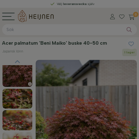
Välj
leveransvecka
själv
0
Acer palmatum 'Beni Maiko' buske 40-50 cm
Japansk lönn
I lager