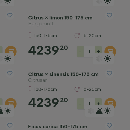
Citrus × limon 150-175 cm
Bergamott
150-175cm
15-20cm
4239
20
+
-
+
Citrus × sinensis 150-175 cm
Citrusar
150-175cm
15-20cm
4239
20
+
-
+
Ficus carica 150-175 cm