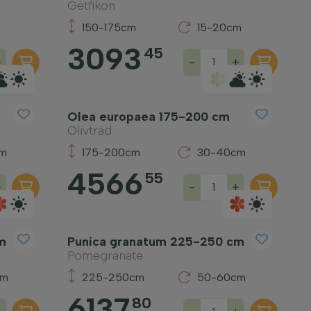
Getfikon
150-175cm
15-20cm
3093
45
+
-
+
Olea europaea 175-200 cm
Olivträd
cm
175-200cm
30-40cm
4566
55
+
-
+
m
Punica granatum 225-250 cm
Pomegranate
cm
225-250cm
50-60cm
6137
80