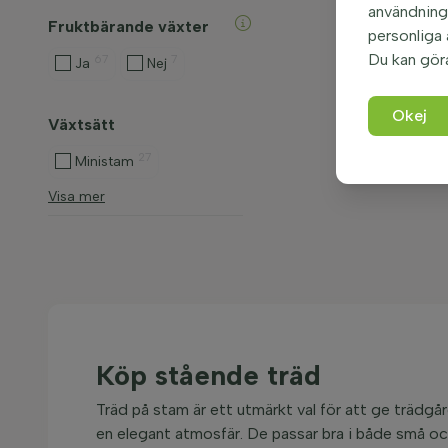
användninge
Fruktbärande växter
personliga
Du kan gör
67
7
Ja
Nej
Okej
Växtsätt
27
Ministam
Visa mer
Köp stående träd
Träd på stam är ett utmärkt val för att ge trädg
en elegant atmosfär. De passar bra i både små oc