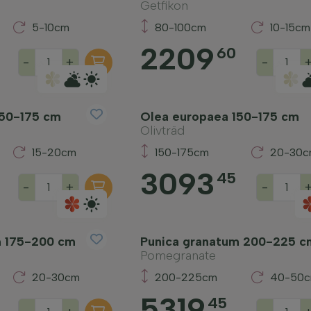
Getfikon
5-10cm
80-100cm
10-15cm
2209
60
-
+
-
150-175 cm
Olea europaea 150-175 cm
Olivträd
15-20cm
150-175cm
20-30
3093
45
-
+
-
m 175-200 cm
Punica granatum 200-225 c
Pomegranate
20-30cm
200-225cm
40-50
5319
45