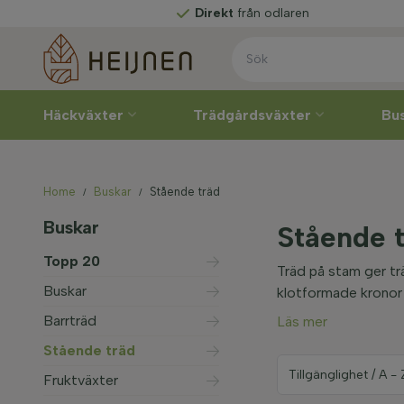
Direkt
från odlaren
Häckväxter
Trädgårdsväxter
Bu
Home
Buskar
Stående träd
Buskar
Stående 
Topp 20
Träd på stam ger tr
Buskar
klotformade kronor 
Barrträd
Läs mer
Stående träd
Fruktväxter