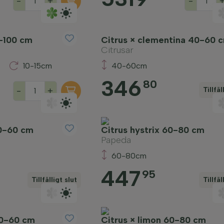
-
+
-
0-100 cm
Citrus × clementina 40-60 
Citrusar
10-15cm
40-60cm
346
80
-
+
Tillfäl
40-60 cm
Citrus hystrix 60-80 cm
Papeda
60-80cm
447
95
Tillfälligt slut
Tillfäl
40-60 cm
Citrus × limon 60-80 cm