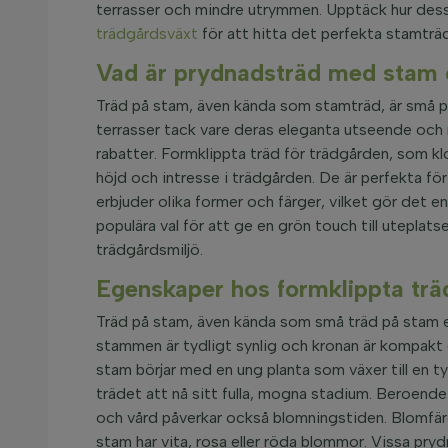
terrasser och mindre utrymmen. Upptäck hur dessa
trädgårdsväxt
för att hitta det perfekta stamträd
Vad är prydnadsträd med stam 
Träd på stam, även kända som stamträd, är små p
terrasser tack vare deras eleganta utseende och m
rabatter. Formklippta träd för trädgården, som kl
höjd och intresse i trädgården. De är perfekta för
erbjuder olika former och färger, vilket gör det 
populära val för att ge en grön touch till utepla
trädgårdsmiljö.
Egenskaper hos formklippta trä
Träd på stam, även kända som små träd på stam el
stammen är tydligt synlig och kronan är kompakt o
stam börjar med en ung planta som växer till en t
trädet att nå sitt fulla, mogna stadium. Beroend
och vård påverkar också blomningstiden. Blomfärg
stam har vita, rosa eller röda blommor. Vissa pryd