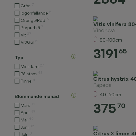
7
Grön
5
Iögonfallande
6
Orange/Röd
Vitis vinifera 8
7
Purpurblå
Vindruva
37
Vit
80-100cm
12
Vit/Gul
3191
65
Typ
27
Ministam
43
På stam
Citrus hystrix 
4
Pinne
Papeda
40-60cm
Blommande månad
375
70
15
Mars
49
April
49
Maj
32
Juni
Citrus × limon 
18
Juli