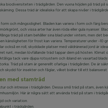
ch öka biodiversiteten i trädgården. Den vuxna höjden på träd på 
kärning. Dessa träd är idealiska för att skapa nivåer i trädgå
ka form och mångsidighet. Bladen kan variera i form och färg be
l mörkgrönt, och vissa arter har även röda eller gula nyanser. Blad
Många träd på stam behåller sina blad under vintern, men det ber
en känsligheten för frost kan variera. Temperaturer under -10 gr
elar också en roll; skyddade platser med väldränerad jord är ide
 året runt, medan lövfällande träd tappar dem på hösten. Klimat o
 torktåliga tack vare djupa rotsystem och ibland en vaxartad bl
orka. Träd på stam är generellt ofarliga i trädgården. De är säkr
h skydd för insekter och fåglar, vilket bidrar till ett balansera
rden med stamträd
ruktur och intresse i trädgården. Dessa små träd på stam, äve
husmiljön. Här är några sätt att använda träd på stam i trädgå
jd och variation.
lpunkt i trädgården.