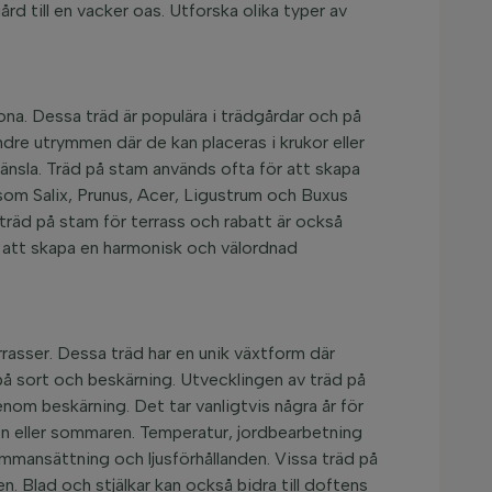
 till en vacker oas. Utforska olika typer av
a. Dessa träd är populära i trädgårdar och på
dre utrymmen där de kan placeras i krukor eller
känsla. Träd på stam används ofta för att skapa
n som Salix, Prunus, Acer, Ligustrum och Buxus
sträd på stam för terrass och rabatt är också
r att skapa en harmonisk och välordnad
rasser. Dessa träd har en unik växtform där
på sort och beskärning. Utvecklingen av träd på
nom beskärning. Det tar vanligtvis några år för
en eller sommaren. Temperatur, jordbearbetning
mmansättning och ljusförhållanden. Vissa träd på
n. Blad och stjälkar kan också bidra till doftens