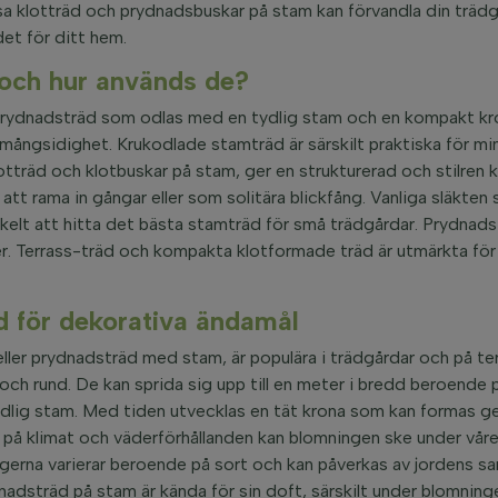
 klotträd och prydnadsbuskar på stam kan förvandla din trädgård
et för ditt hem.
och hur används de?
rydnadsträd som odlas med en tydlig stam och en kompakt kron
ångsidighet. Krukodlade stamträd är särskilt praktiska för min
otträd och klotbuskar på stam, ger en strukturerad och stilren 
 att rama in gångar eller som solitära blickfång. Vanliga släkte
enkelt att hitta det bästa stamträd för små trädgårdar. Prydnad
tser. Terrass-träd och kompakta klotformade träd är utmärkta fö
d för dekorativa ändamål
ler prydnadsträd med stam, är populära i trädgårdar och på ter
ch rund. De kan sprida sig upp till en meter i bredd beroende 
ydlig stam. Med tiden utvecklas en tät krona som kan formas ge
e på klimat och väderförhållanden kan blomningen ske under vår
erna varierar beroende på sort och kan påverkas av jordens sa
nadsträd på stam är kända för sin doft, särskilt under blomninge