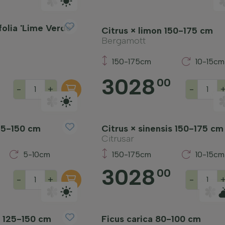
folia 'Lime Verde'
Citrus × limon 150-175 cm
Bergamott
150-175cm
10-15cm
3028
00
-
+
-
125-150 cm
Citrus × sinensis 150-175 cm
Citrusar
5-10cm
150-175cm
10-15cm
3028
00
-
+
-
s 125-150 cm
Ficus carica 80-100 cm