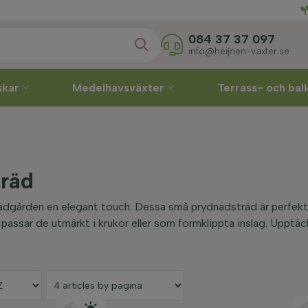
Direkt
084 37 37 097
info@heijnen-vaxter.se
skar
Medelhavsväxter
Terrass- och ba
träd
ädgården en elegant touch. Dessa små prydnadsträd är perfekt
passar de utmärkt i krukor eller som formklippta inslag. Upptä