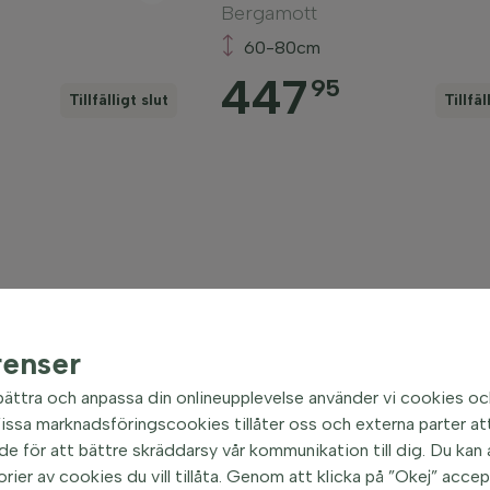
Bergamott
60-80cm
447
95
Tillfälligt slut
Tillfäl
renser
bättra och anpassa din onlineupplevelse använder vi cookies oc
ssa marknadsföringscookies tillåter oss och externa parter att
e för att bättre skräddarsy vår kommunikation till dig. Du kan al
orier av cookies du vill tillåta. Genom att klicka på ”Okej” acce