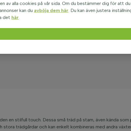
n av alla cookies på vår sida. Om du bestämmer dig för att du i
 annonser kan du
avböja dem här
. Du kan även justera inställnin
a det
här
.
ården en stilfull touch. Dessa små träd på stam, även kända som
h stora trädgårdar och kan enkelt kombineras med andra växter