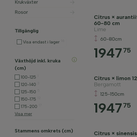
Krukväxter
Rosor
Citrus × aurantii
60-80 cm
Lime
Tillgänglig
60-80cm
16
Visa endast i lager
1947
75
Växthöjd inkl. kruka
(cm)
1
100-125
Citrus × limon 
3
Bergamott
120-140
5
125-150
125-150cm
12
150-175
1947
75
17
175-200
Visa mer
Stammens omkrets (cm)
Citrus × sinensi