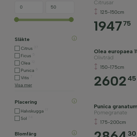
Citrusar
125-150cm
1947
75
Släkte
37
Citrus
Olea europaea 
5
Ficus
Olivträd
12
Olea
150-175cm
6
Punica
2602
7
45
Vitis
Visa mer
Placering
Punica granatu
17
Halvskugga
Pomegranate
74
Sol
175-200cm
2864
30
Blomfärg