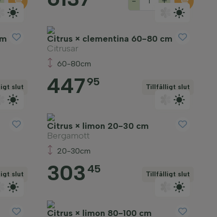
+
-
+
cm
Citrus × clementina 60-80 cm
Citrusar
60-80cm
447
95
ligt slut
Tillfälligt slut
Citrus × limon 20-30 cm
Bergamott
20-30cm
303
45
ligt slut
Tillfälligt slut
Citrus × limon 80-100 cm