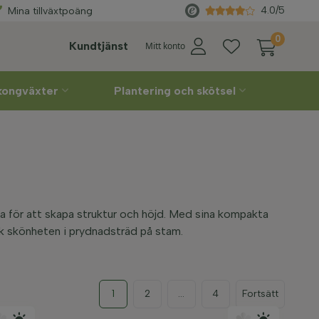
Välj
leveransvecka
själv
4.0/5
Mina tillväxtpoäng
0
Kundtjänst
Mitt konto
lkongväxter
Plantering och skötsel
a för att skapa struktur och höjd. Med sina kompakta
ck skönheten i prydnadsträd på stam.
1
2
...
4
Fortsätt