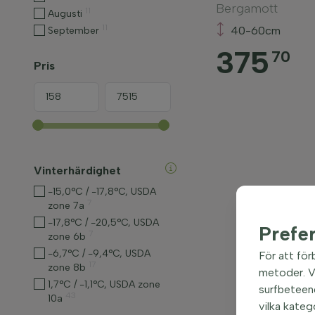
Bergamott
11
Augusti
11
40-60cm
September
375
70
Pris
Vinterhärdighet
-15,0°C / -17,8°C, USDA
7
zone 7a
-17,8°C / -20,5°C, USDA
Prefe
7
zone 6b
-6,7°C / -9,4°C, USDA
För att för
17
zone 8b
metoder. Vi
1,7°C / -1,1°C, USDA zone
surfbeteend
43
10a
vilka kateg