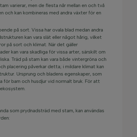
stam varierar, men de flesta når mellan en och två
rden och kan kombineras med andra växter för en
roende på sort. Vissa har ovala blad medan andra
strukturen kan vara slät eller något hårig, vilket
or på sort och klimat. När det gäller
ader kan vara skadliga för vissa arter, särskilt om
aliska. Träd på stam kan vara både vintergröna och
ch placering påverkar detta; i mildare klimat kan
adstruktur. Ursprung och bladens egenskaper, som
a för barn och husdjur vid normalt bruk. För att
t ekosystem.
n kända som prydnadsträd med stam, kan användas
rden: