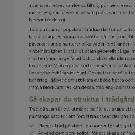
intensitet, vilket kan locka till sig pollinerare o
meter. Höjden påverkas av växtplats, vård och bes
harmonisk design.
Träd på stam är populära i trädgårdar för sin uni
har spetsiga. Färgerna kan skifta från ljusgrönt til
påverkar hur de hanterar olika väderförhållanden. 
vinterhärdighet är träd på stam generellt tåliga, m
frosten varar länge. Vind och jordförhållanden sp
lövfällande. Vintergröna sorter behåller sina blad
fler sorter behålla sina blad. Dessa träd är ofta
behåring, hjälper dem att klara av både hetta och t
främja biodiversitet kan dessa träd erbjuda mat oc
Så skapar du struktur i trädgå
Träd på stam är ett utmärkt val för att skapa st
på många sätt för att förbättra utseendet på utom
Placera träd på stam i en border för att ge hö
Använd dem som solitär för att skapa en foka