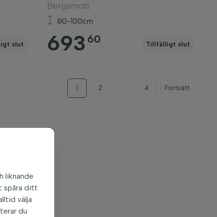
Bergamott
80-100cm
693
60
ligt slut
Tillfälligt slut
1
2
...
4
Fortsätt
h liknande
 spåra ditt
ltid välja
pterar du