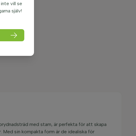
nte vill se
garna själv!
 prydnadsträd med stam, är perfekta för att skapa
. Med sin kompakta form är de idealiska för