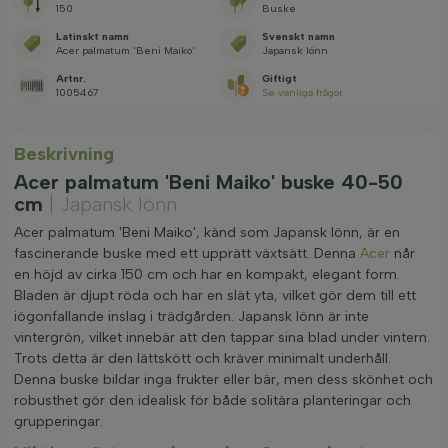
150
Buske
Latinskt namn
Svenskt namn
Acer palmatum 'Beni Maiko'
Japansk lönn
Artnr.
Giftigt
1005467
Se vanliga frågor
Beskrivning
Acer palmatum 'Beni Maiko' buske 40-50
cm
| Japansk lönn
Acer palmatum 'Beni Maiko', känd som Japansk lönn, är en
fascinerande buske med ett upprätt växtsätt. Denna
Acer
når
en höjd av cirka 150 cm och har en kompakt, elegant form.
Bladen är djupt röda och har en slät yta, vilket gör dem till ett
iögonfallande inslag i trädgården. Japansk lönn är inte
vintergrön, vilket innebär att den tappar sina blad under vintern.
Trots detta är den lättskött och kräver minimalt underhåll.
Denna buske bildar inga frukter eller bär, men dess skönhet och
robusthet gör den idealisk för både solitära planteringar och
grupperingar.