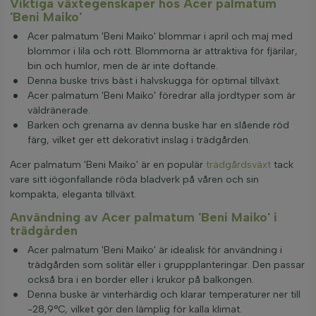
Viktiga växtegenskaper hos Acer palmatum
'Beni Maiko'
Acer palmatum 'Beni Maiko' blommar i april och maj med
blommor i lila och rött. Blommorna är attraktiva för fjärilar,
bin och humlor, men de är inte doftande.
Denna buske trivs bäst i halvskugga för optimal tillväxt.
Acer palmatum 'Beni Maiko' föredrar alla jordtyper som är
väldränerade.
Barken och grenarna av denna buske har en slående röd
färg, vilket ger ett dekorativt inslag i trädgården.
Acer palmatum 'Beni Maiko' är en populär
trädgårdsväxt
tack
vare sitt iögonfallande röda bladverk på våren och sin
kompakta, eleganta tillväxt.
Användning av Acer palmatum 'Beni Maiko' i
trädgården
Acer palmatum 'Beni Maiko' är idealisk för användning i
trädgården som solitär eller i gruppplanteringar. Den passar
också bra i en border eller i krukor på balkongen.
Denna buske är vinterhärdig och klarar temperaturer ner till
-28,9°C, vilket gör den lämplig för kalla klimat.