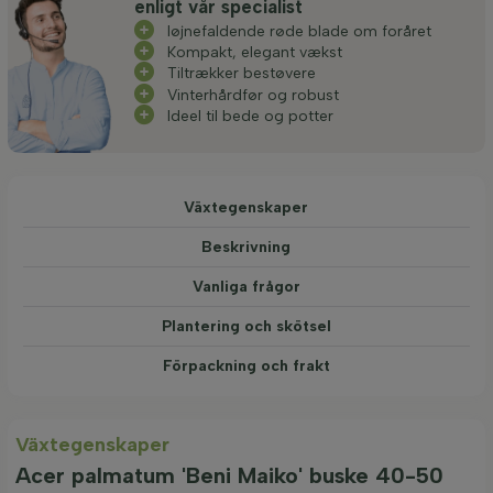
enligt vår specialist
Iøjnefaldende røde blade om foråret
Kompakt, elegant vækst
Tiltrækker bestøvere
Vinterhårdfør og robust
Ideel til bede og potter
Växtegenskaper
Beskrivning
Vanliga frågor
Plantering och skötsel
Förpackning och frakt
Växtegenskaper
Acer palmatum 'Beni Maiko' buske 40-50