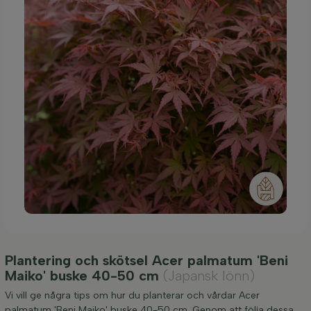
Plantering och skötsel Acer palmatum 'Beni
Maiko' buske 40-50 cm
(Japansk lönn)
Vi vill ge några tips om hur du planterar och vårdar Acer
palmatum 'Beni Maiko' buske 40-50 cm. Genom att följa dessa