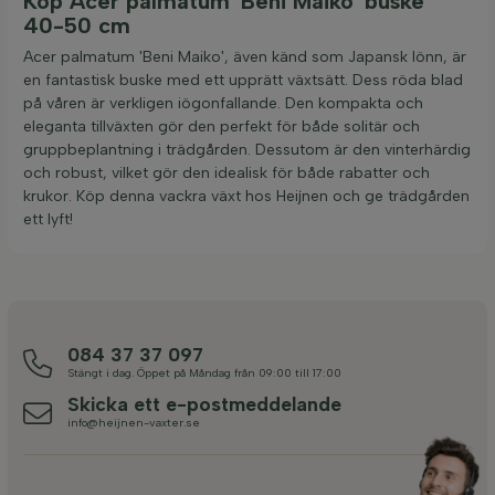
Köp Acer palmatum 'Beni Maiko' buske
40-50 cm
Acer palmatum 'Beni Maiko', även känd som Japansk lönn, är
en fantastisk buske med ett upprätt växtsätt. Dess röda blad
på våren är verkligen iögonfallande. Den kompakta och
eleganta tillväxten gör den perfekt för både solitär och
gruppbeplantning i trädgården. Dessutom är den vinterhärdig
och robust, vilket gör den idealisk för både rabatter och
krukor. Köp denna vackra växt hos Heijnen och ge trädgården
ett lyft!
084 37 37 097
Stängt i dag. Öppet på Måndag från 09:00 till 17:00
Skicka ett e-postmeddelande
info@heijnen-vaxter.se