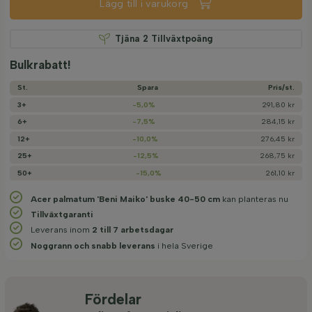
Lägg till i varukorg
Tjäna
2
Tillväxtpoäng
Bulkrabatt!
St.
Spara
Pris/­st.
3+
-5,0%
291,80 kr
6+
-7,5%
284,15 kr
12+
-10,0%
276,45 kr
25+
-12,5%
268,75 kr
50+
-15,0%
261,10 kr
Acer palmatum 'Beni Maiko' buske 40-50 cm
kan planteras nu
Tillväxtgaranti
Leverans inom
2 till 7 arbetsdagar
Noggrann och snabb leverans
i hela Sverige
Fördelar