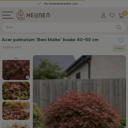
Välj
leveransvecka
själv
0
Acer palmatum 'Beni Maiko' buske 40-50 cm
Japansk lönn
I lager