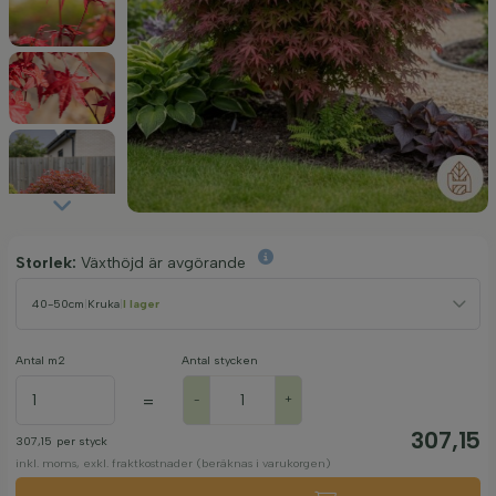
Storlek:
Växthöjd är avgörande
40-50cm
|
Kruka
|
I lager
Antal m2
Antal stycken
=
-
+
307,15
307,15
per styck
inkl. moms, exkl. fraktkostnader (beräknas i varukorgen)