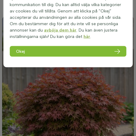
och robust växt som kan motstå kalla vintrar och locka till sig
kommunikation till dig. Du kan alltid välja vilka kategorier
pollinerare under blomningen i april och maj.
av cookies du vill tillåta. Genom att klicka på ”Okej”
accepterar du användningen av alla cookies på vår sida.
Om du bestämmer dig för att du inte vill se personliga
annonser kan du
avböja dem här
. Du kan även justera
inställningarna själv! Du kan göra det
här
.
Okej