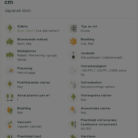
cm
Japansk lönn
Släkte
Typ av rot
Acer (lönn)
(se alla sorter)
Kruka
Blommande månad
Bladfärg
April, Maj
Lila, Röd
Möjligheter
Jordmån
Rabatt, Plantering i grupp,
Alla jordtyper (väldränerad)
Solitär
Vinterhärdighet
Placering
-28,9°C / -26,1°C, USDA zone
Halvskugga
5a
Fruktbärande växter
Vattenbehov
Nej
Genomsnittligt vatten
Antal plantor per m²
Vintergröna växter
1
Nej
Bladfärg
Aromatiska växter
Röd
Nej
Planthöjd vid leverans
Växtsätt
(exklusive rotsystem)
Upprätt växtsätt
40-50
Planthöjd (cm)
Växtform