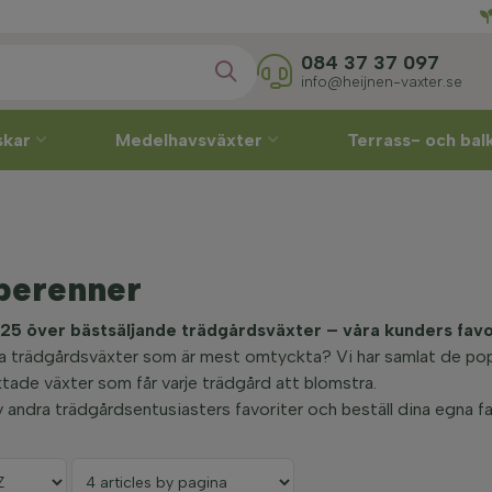
Direkt
084 37 37 097
info@heijnen-vaxter.se
skar
Medelhavsväxter
Terrass- och ba
perenner
25 över bästsäljande trädgårdsväxter – våra kunders favo
lka trädgårdsväxter som är mest omtyckta? Vi har samlat de pop
ktade växter som får varje trädgård att blomstra.
v andra trädgårdsentusiasters favoriter och beställ dina egna fav