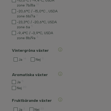
-15,0°C / -9,4°C, USDA
10
zone 7b/8a
-20,6°C / -15,0°C , USDA
6
zone 6b/7a
-23,3°C / -20,6°C, USDA
5
zone 6a
-9,4°C / -3,9°C, USDA
4
zone 8b/9a
Vintergröna växter
14
11
Ja
Nej
Aromatiska växter
5
Ja
20
Nej
Fruktbärande växter
2
23
Ja
Nej