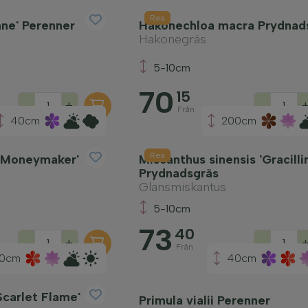
Rea
ne' Perenner
Hakonechloa macra Prydnad
Hakonegräs
5-10cm
70
15
-
+
-
Från
40cm
200cm
Rea
 'Moneymaker'
Miscanthus sinensis 'Gracilli
Prydnadsgräs
Glansmiskantus
5-10cm
73
40
-
+
-
Från
10cm
40cm
Scarlet Flame'
Primula vialii Perenner