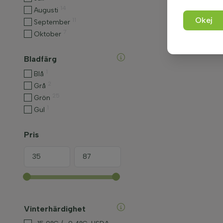
14
Augusti
Okej
11
September
7
Oktober
Bladfärg
1
Blå
2
Grå
25
Grön
1
Gul
Pris
Vinterhärdighet