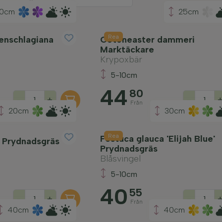
0cm
25cm
Rea
enschlagiana
Cotoneaster dammeri
Marktäckare
Krypoxbär
5-10cm
44
80
-
+
-
Från
20cm
30cm
Rea
Festuca glauca 'Elijah Blue'
i Prydnadsgräs
Prydnadsgräs
Blåsvingel
5-10cm
40
55
-
+
-
Från
40cm
40cm