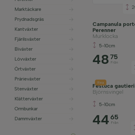
2
Marktäckare
Prydnadsgräs
Campanula port
Kantväxter
Perenner
Murklocka
Fjärilsväxter
5-10cm
Biväxter
48
75
Lövväxter
Från
Örtväxter
Prärieväxter
Rea
Festuca gautier
Stenväxter
Björnsvingel
Klätterväxter
5-10cm
Ormbunkar
44
65
Dammväxter
Från