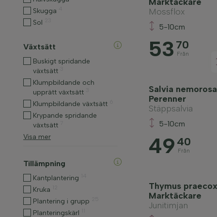
Marktäckare
4
Mossflox
Skugga
23
Sol
5-10cm
53
70
Växtsätt
Från
Buskigt spridande
3
växtsätt
Klumpbildande och
Salvia nemorosa
3
upprätt växtsätt
Perenner
6
Klumpbildande växtsätt
Stäppsalvia
Krypande spridande
5-10cm
7
växtsätt
Visa mer
49
40
Från
Tillämpning
14
Kantplantering
Thymus praecox '
12
Kruka
Marktäckare
25
Plantering i grupp
Junitimjan
11
Planteringskärl