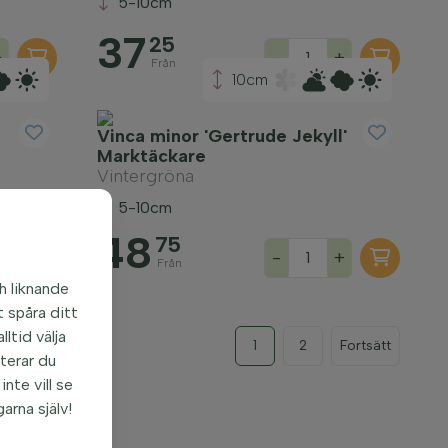
5-10cm
37
25
+
-
+
Från
10cm
Vinca minor 'Gertrude Jekyll'
Marktäckare
Vintergröna
5-10cm
48
75
+
-
+
Från
h liknande
 spåra ditt
ltid välja
1
2
Fortsätt
pterar du
nte vill se
garna själv!