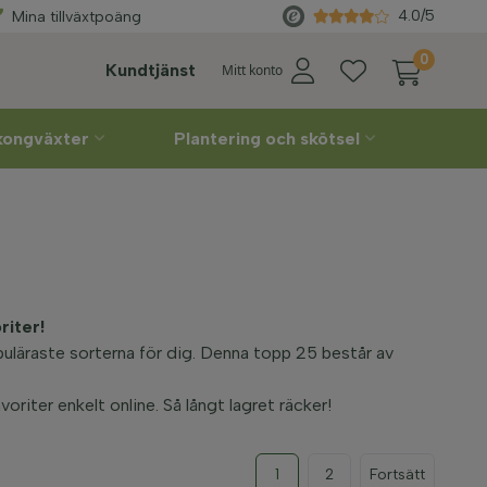
Välj
leveransvecka
själv
4.0/5
Mina tillväxtpoäng
0
Kundtjänst
Mitt konto
lkongväxter
Plantering och skötsel
riter!
uläraste sorterna för dig. Denna topp 25 består av
oriter enkelt online. Så långt lagret räcker!
1
2
Fortsätt