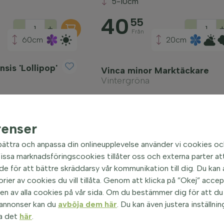
5-10cm
40
55
-
+
-
Från
60cm
20cm
sis 'Lollipop'
Vinca minor Marktäckare
Vintergröna
5-10cm
35
60
renser
-
+
-
Från
bättra och anpassa din onlineupplevelse använder vi cookies oc
ssa marknadsföringscookies tillåter oss och externa parter att
e för att bättre skräddarsy vår kommunikation till dig. Du kan al
orier av cookies du vill tillåta. Genom att klicka på ”Okej” acce
n av alla cookies på vår sida. Om du bestämmer dig för att du i
 annonser kan du
avböja dem här
. Du kan även justera inställnin
a det
här
.