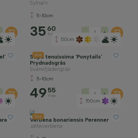
Sylnarv
5-10cm
35
60
+
-
+
Från
50cm
Rea
l'
Stipa tenuissima 'Ponytails'
Prydnadsgräs
Svansfjädergräs
5-10cm
49
55
+
-
+
Från
150cm
Rea
are
Verbena bonariensis Perenner
Jätteverbena