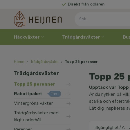
Direkt
från odlaren
Häckväxter
Trädgårdsväxter
Bu
Home
Trädgårdsväxter
Topp 25 perenner
Trädgårdsväxter
Topp 25 
Topp 25 perenner
Upptäck vår Topp 
Rabattpaket
Är du nyfiken på vi
Tips!
starka och eftertra
Vintergröna växter
Låt dig inspireras a
Trädgårdsväxter med
lågt underhåll
Perenner