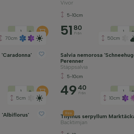
Vivor
5-10cm
51
80
-
+
-
Från
70cm
50cm
 'Caradonna'
Salvia nemorosa 'Schneehuge
Perenner
Stäppsalvia
5-10cm
49
40
-
+
-
Från
5cm
10cm
Rea
Albiflorus'
Thymus serpyllum Marktäck
Backtimjan