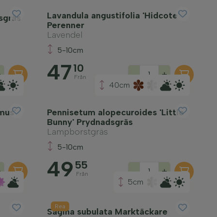
Lavandula angustifolia 'Hidcote'
sgräs
Perenner
Lavendel
5-10cm
47
10
+
-
+
Från
40cm
mus'
Pennisetum alopecuroides 'Little
Bunny' Prydnadsgräs
Lampborstgräs
5-10cm
49
55
+
-
+
Från
5cm
Rea
Sagina subulata Marktäckare