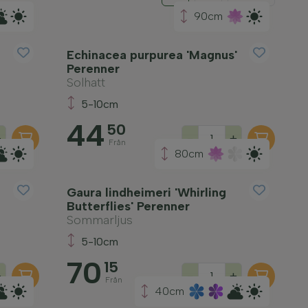
90cm
Echinacea purpurea 'Magnus'
Perenner
Solhatt
5-10cm
44
50
+
-
+
Från
80cm
Gaura lindheimeri 'Whirling
Butterflies' Perenner
Sommarljus
5-10cm
70
15
+
-
+
Från
40cm