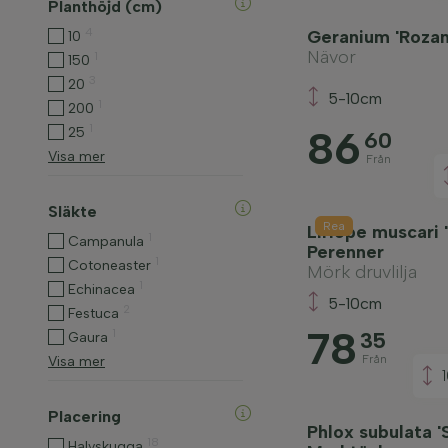
Planthöjd (cm)
4
Geranium 'Rozan
10
Nävor
1
150
3
20
5-10cm
1
200
1
86
25
60
Visa mer
Från
Släkte
Rea
Liriope muscari
1
Campanula
Perenner
1
Cotoneaster
Mörk druvlilja
1
Echinacea
5-10cm
2
Festuca
78
1
35
Gaura
Från
Visa mer
Placering
Phlox subulata '
18
Halvskugga