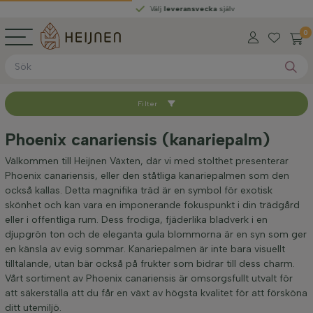
Välj
leveransvecka
själv
0
Filter
Sortera med
Phoenix canariensis (kanariepalm)
Växthöjd inkl. kruka (cm)
Välkommen till Heijnen Växten, där vi med stolthet presenterar
Phoenix canariensis, eller den ståtliga kanariepalmen som den
också kallas. Detta magnifika träd är en symbol för exotisk
Placering
skönhet och kan vara en imponerande fokuspunkt i din trädgård
eller i offentliga rum. Dess frodiga, fjäderlika bladverk i en
djupgrön ton och de eleganta gula blommorna är en syn som ger
Pris
en känsla av evig sommar. Kanariepalmen är inte bara visuellt
tilltalande, utan bär också på frukter som bidrar till dess charm.
Vårt sortiment av Phoenix canariensis är omsorgsfullt utvalt för
att säkerställa att du får en växt av högsta kvalitet för att försköna
ditt utemiljö.