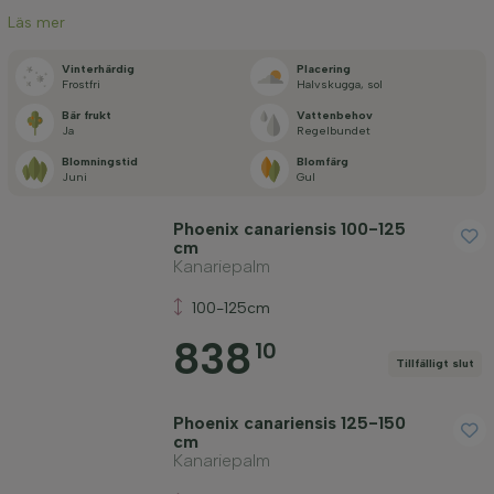
Läs mer
Tillämpa filter
Vinterhärdig
Placering
Frostfri
Halvskugga, sol
Bär frukt
Vattenbehov
Ja
Regelbundet
Blomningstid
Blomfärg
Juni
Gul
Phoenix canariensis 100-125
cm
Kanariepalm
100-125cm
838
10
Tillfälligt slut
Phoenix canariensis 125-150
cm
Kanariepalm