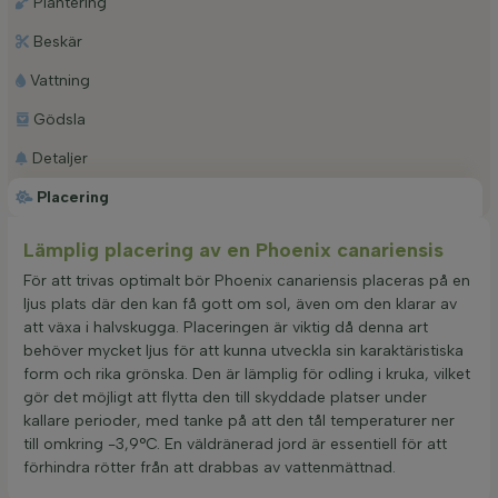
Plantering
Beskär
Vattning
Gödsla
Detaljer
Placering
Lämplig placering av en Phoenix canariensis
För att trivas optimalt bör Phoenix canariensis placeras på en
ljus plats där den kan få gott om sol, även om den klarar av
att växa i halvskugga. Placeringen är viktig då denna art
behöver mycket ljus för att kunna utveckla sin karaktäristiska
form och rika grönska. Den är lämplig för odling i kruka, vilket
gör det möjligt att flytta den till skyddade platser under
kallare perioder, med tanke på att den tål temperaturer ner
till omkring -3,9°C. En väldränerad jord är essentiell för att
förhindra rötter från att drabbas av vattenmättnad.