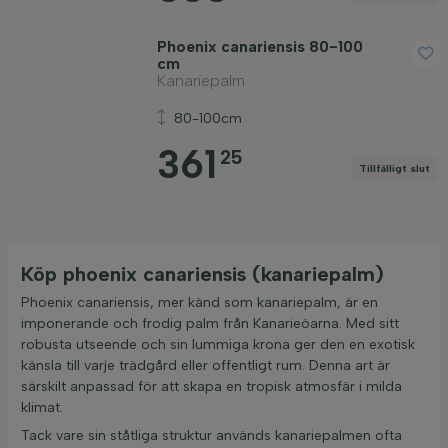
Phoenix canariensis 80-100
cm
Kanariepalm
80-100cm
361
25
Tillfälligt slut
Köp phoenix canariensis (kanariepalm)
Phoenix canariensis, mer känd som kanariepalm, är en
imponerande och frodig palm från Kanarieöarna. Med sitt
robusta utseende och sin lummiga krona ger den en exotisk
känsla till varje trädgård eller offentligt rum. Denna art är
särskilt anpassad för att skapa en tropisk atmosfär i milda
klimat.
Tack vare sin ståtliga struktur används kanariepalmen ofta