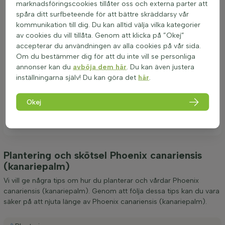
USDA zon 9a.
marknadsföringscookies tillåter oss och externa parter att
spåra ditt surfbeteende för att bättre skräddarsy vår
Tips
kommunikation till dig. Du kan alltid välja vilka kategorier
För att få din kanariepalm att trivas, se till att den
av cookies du vill tillåta. Genom att klicka på ”Okej”
planteras i väldränerad jord och på en plats där den får
accepterar du användningen av alla cookies på vår sida.
tillräckligt med sol eller halvskugga.
Om du bestämmer dig för att du inte vill se personliga
Vattna palmen med jämna mellanrum, särskilt under
annonser kan du
avböja dem här
. Du kan även justera
varma och torra perioder, för att säkerställa att den
inställningarna själv! Du kan göra det
här
.
behåller sin hälsa och lyster.
Om det är möjligt, skydda kanariepalmen mot de
Okej
kallaste temperaturerna genom att placera den på en
skyddad plats eller täcka över vid frostvarning.
Plantering och skötsel Phoenix canariensis
(kanariepalm)
Vi vill ge några tips om hur du planterar och vårdar Phoenix
canariensis (kanariepalm). Genom att följa dessa tips kan du vara
säker på att njuta länge av Phoenix canariensis (kanariepalm).