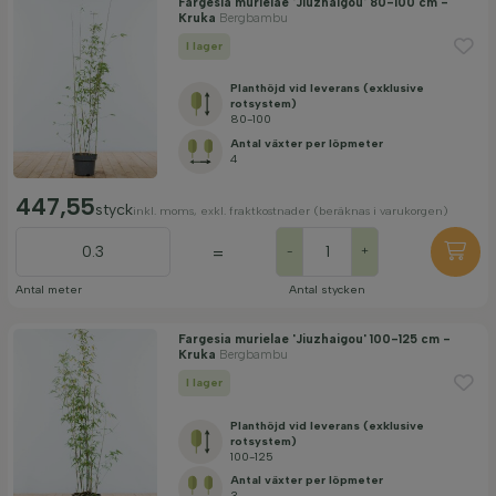
Fargesia murielae 'Jiuzhaigou' 80-100 cm -
Kruka
Bergbambu
I lager
Planthöjd vid leverans (exklusive
rotsystem)
80-100
Antal växter per löpmeter
4
447,55
styck
inkl. moms, exkl. fraktkostnader (beräknas i varukorgen)
=
-
+
Antal meter
Antal stycken
Fargesia murielae 'Jiuzhaigou' 100-125 cm -
Kruka
Bergbambu
I lager
Planthöjd vid leverans (exklusive
rotsystem)
100-125
Antal växter per löpmeter
3