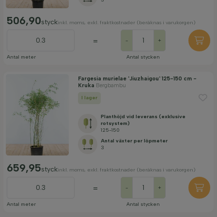
506,90
styck
inkl. moms, exkl. fraktkostnader (beräknas i varukorgen)
=
-
+
Antal meter
Antal stycken
Fargesia murielae 'Jiuzhaigou' 125-150 cm -
Kruka
Bergbambu
I lager
Planthöjd vid leverans (exklusive
rotsystem)
125-150
Antal växter per löpmeter
3
659,95
styck
inkl. moms, exkl. fraktkostnader (beräknas i varukorgen)
=
-
+
Antal meter
Antal stycken