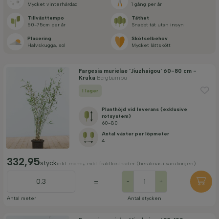
Mycket vinterhärdad
1 gång per år
Pris
Tillväxt­tempo
Täthet
50-75cm per år
Snabbt tät utan insyn
Placering
Skötselbehov
Halvskugga, sol
Mycket lättskött
Fargesia murielae 'Jiuzhaigou' 60-80 cm -
Tillämpa filter
Kruka
Bergbambu
I lager
Planthöjd vid leverans (exklusive
rotsystem)
60-80
Antal växter per löpmeter
4
332,95
styck
inkl. moms, exkl. fraktkostnader (beräknas i varukorgen)
=
-
+
Antal meter
Antal stycken