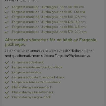
växter i sitt sortiment:
Fargesia murielae ‘Jiuzhaigou’ häck 60-80 cm
Fargesia murielae ‘Jiuzhaigou’ häck 80-100 cm
Fargesia murielae ‘Jiuzhaigou’ häck 100-125 cm
Fargesia murielae ‘Jiuzhaigou’ häck 125-150 cm
Fargesia murielae ‘Jiuzhaigou’ häck 150-175 cm
Fargesia murielae ‘Jiuzhaigou’ häck 175-200 cm
Alternativa växtarter för en häck av Fargesia
jiuzhaigou
Letar ni efter en annan sorts bambuhäck? Nedan hittar ni
möjliga alternativ inom släktena Fargesia/Phyllostachys:
Fargesia nitida-häck
Fargesia murieliae 'Jumbo'-häck
Fargesia rufa-häck
Fargesia robusta 'Campbell'-häck
Fargesia murielae 'Simba'-häck
Phyllostachys aurea-häck
Phyllostachys bissetii-häck
Phyllostachys nigra-häck