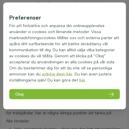
bambu är inte giftig, vilket gör den säker för både barn och
husdjur i trädgården. Fargesia murielae 'Jiuzhaigou' blommar
inte, men dess täta och frodiga bladverk ger en hög
Preferenser
dekorativ värde. Den är idealisk för att skapa en hög häck och
För att förbättra och anpassa din onlineupplevelse
kan enkelt kombineras med andra växter för att öka
använder vi cookies och liknande metoder. Vissa
trädgårdens biodiversitet. Den lockar fåglar och insekter,
marknadsföringscookies tillåter oss och externa parter att
vilket bidrar till en levande och dynamisk miljö. Vid plantering
spåra ditt surfbeteende för att bättre skräddarsy vår
är det viktigt att tänka på plantans storlek för att bestämma
kommunikation till dig. Du kan alltid välja vilka kategorier
antalet plantor per meter. För en tät häck rekommenderas
av cookies du vill tillåta. Genom att klicka på ”Okej”
det att plantera flera exemplar per meter. Fargesia murielae
accepterar du användningen av alla cookies på vår sida.
'Jiuzhaigou' är ett utmärkt val för den som vill ha en lättskött
Om du bestämmer dig för att du inte vill se personliga
och vacker häck i trädgården.
Häckväxter
som denna kan
annonser kan du
avböja dem här
. Du kan även justera
verkligen förvandla en trädgård till en grön oas.
inställningarna själv! Du kan göra det
här
.
html
Fördelar och nackdelar med Fargesia
Okej
jiuzhaigou
De Fargesia murielae 'Jiuzhaigou' häck är en populär bambu
för trädgårdar. Här är några viktiga punkter att tänka på:
Alla fördelar: