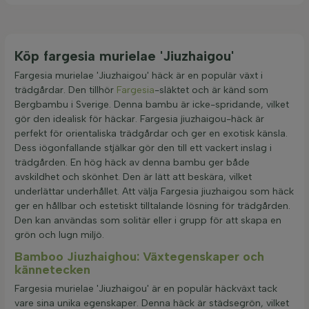
Köp fargesia murielae 'Jiuzhaigou'
Fargesia murielae 'Jiuzhaigou' häck är en populär växt i
trädgårdar. Den tillhör
Fargesia
-släktet och är känd som
Bergbambu i Sverige. Denna bambu är icke-spridande, vilket
gör den idealisk för häckar. Fargesia jiuzhaigou-häck är
perfekt för orientaliska trädgårdar och ger en exotisk känsla.
Dess iögonfallande stjälkar gör den till ett vackert inslag i
trädgården. En hög häck av denna bambu ger både
avskildhet och skönhet. Den är lätt att beskära, vilket
underlättar underhållet. Att välja Fargesia jiuzhaigou som häck
ger en hållbar och estetiskt tilltalande lösning för trädgården.
Den kan användas som solitär eller i grupp för att skapa en
grön och lugn miljö.
Bamboo Jiuzhaighou: Växtegenskaper och
kännetecken
Fargesia murielae 'Jiuzhaigou' är en populär häckväxt tack
vare sina unika egenskaper. Denna häck är städsegrön, vilket