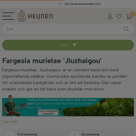
Välj
leveransvecka
själv
0
Filter
Sortera med
Fargesia murielae 'Jiuzhaigou'
Höjd vid leverans (cm)
Fargesia murielae 'Jiuzhaigou' är en utmärkt häckväxt med
iögonfallande stjälkar. Denna icke-spridande bambu är perfekt
för orientaliska trädgårdar och är lätt att beskära. Den växer
Bredd vid leverans (cm)
snabbt och ger en tät häck som skyddar mot insyn.
Placering
Läs mer
Tillämpning
Vinterhärdig
Beskärning