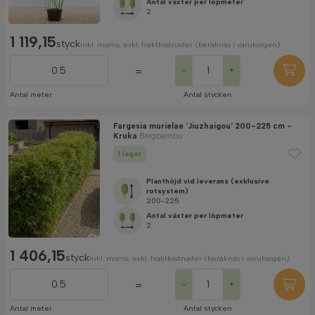
Antal växter per löpmeter
2
1 119,15
styck
inkl. moms, exkl. fraktkostnader (beräknas i varukorgen)
=
-
+
Antal meter
Antal stycken
Fargesia murielae 'Jiuzhaigou' 200-225 cm -
Kruka
Bergbambu
I lager
Planthöjd vid leverans (exklusive
rotsystem)
200-225
Antal växter per löpmeter
2
1 406,15
styck
inkl. moms, exkl. fraktkostnader (beräknas i varukorgen)
=
-
+
Antal meter
Antal stycken