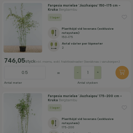
Fargesia murielae 'Jiuzhaigou' 150-175 cm -
Kruka
Bergbambu
I lager
Planthöjd vid leverans (exklusive
rotsystem)
150-175
Antal växter per löpmeter
2
746,05
styck
inkl. moms, exkl. fraktkostnader (beräknas i varukorgen)
=
-
+
Antal meter
Antal stycken
Fargesia murielae 'Jiuzhaigou' 175-200 cm -
Kruka
Bergbambu
I lager
Planthöjd vid leverans (exklusive
rotsystem)
175-200