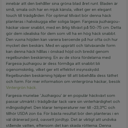
innebär att den behåller sina gröna blad året runt. Bladen är
små, smala och har en mjuk känsla, vilket ger en elegant
touch till trädgården. För optimal tillväxt bör denna häck
planteras i halvskugga eller soliga lägen. Fargesia jiuzhaigou-
häckar växer snabbt, med en årlig tillväxt på 50-75 cm. Detta
gör dem idealiska för dem som vill ha en hög häck snabbt.
Den vuxna höjden kan variera beroende på hur ofta och hur
mycket den beskärs. Med en upprätt och tätväxande form
kan denna häck hållas i önskad höjd och bredd genom
regelbunden beskärning. En av de stora fördelarna med
Fargesia jiuzhaigou är dess förmåga att snabbt bli
ogenomskinlig, vilket ger ett effektivt insynsskydd.
Regelbunden beskärning hjälper till att bibehålla dess täthet
och form. För mer information om vintergröna häckar, besök
Vintergrön häck
.
Fargesia murielae 'Jiuzhaigou' är en populär häckväxt som
passar utmärkt i trädgårdar tack vare sin vinterhärdighet och
mångsidighet. Den klarar temperaturer ner till -23,3°C och
tillhör USDA zon 6a. För bästa resultat bör den planteras i en
väl dränerad jord, oavsett jordtyp. Det är viktigt att undvika
stående vatten, eftersom det kan skada rötterna. Denna