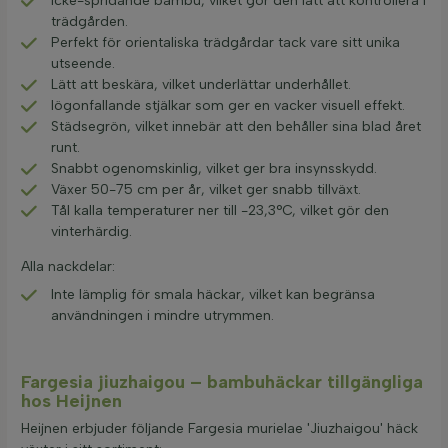
Icke-spridande bambu, vilket gör den lätt att kontrollera i
trädgården.
Perfekt för orientaliska trädgårdar tack vare sitt unika
utseende.
Lätt att beskära, vilket underlättar underhållet.
Iögonfallande stjälkar som ger en vacker visuell effekt.
Städsegrön, vilket innebär att den behåller sina blad året
runt.
Snabbt ogenomskinlig, vilket ger bra insynsskydd.
Växer 50-75 cm per år, vilket ger snabb tillväxt.
Tål kalla temperaturer ner till -23,3°C, vilket gör den
vinterhärdig.
Alla nackdelar:
Inte lämplig för smala häckar, vilket kan begränsa
användningen i mindre utrymmen.
Fargesia jiuzhaigou – bambuhäckar tillgängliga
hos Heijnen
Heijnen erbjuder följande Fargesia murielae 'Jiuzhaigou' häck