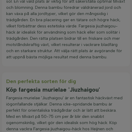
sol. En väl vald plats är viktig för att säkerställa optimal tillväxt
och blomning. Denna bambu föredrar väldränerad jord och
kan växa på alla jordtyper, vilket gör den mångsidig i
trädgården. En bra placering ger en tätare och högre häck,
vilket förbättrar dess estetiska värde. Fargesia jiuzhaigou-
häck är idealisk för användning som häck eller som solitär i
trädgården. Den rätta platsen bidrar till en friskare och mer
motståndskraftig växt, vilket resulterar i vackrare bladfärg
och en starkare struktur. Att välja rätt plats är avgörande för
att uppnå bästa möjliga resultat med denna bambu.
Den perfekta sorten för dig
Köp fargesia murielae 'Jiuzhaigou'
Fargesia murielae 'Jiuzhaigou' är en fantastisk häckväxt med
iögonfallande stjälkar. Denna icke-spridande bambu är
perfekt för orientaliska trädgårdar och är lätt att beskära.
Med en tillväxt på 50-75 cm per år blir den snabbt
ogenomskinlig, vilket gör den idealisk som hög häck. Köp
denna vackra Fargesia jiuzhaigou-häck hos Heijnen och