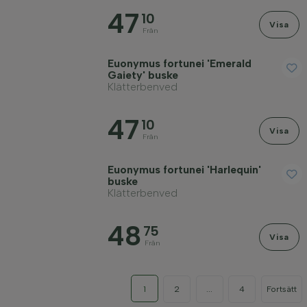
47
10
Visa
Från
Euonymus fortunei 'Emerald
Gaiety' buske
Klätterbenved
47
10
Visa
Från
Euonymus fortunei 'Harlequin'
buske
Klätterbenved
48
75
Visa
Från
1
2
...
4
Fortsätt