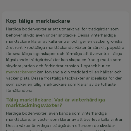
Köp tåliga marktäckare
Härdiga bodenväxter är ett utmärkt val för trädgårdar som
behöver skydd även under snötäcke. Dessa vinterhärdiga
marktäckare klarar av kalla vintrar och ger en vacker grönska
året runt. Frosttåliga marktäckande växter är särskilt populära
för sina tåliga egenskaper och förmåga att övervintra. Tåliga
lågväxande trädgårdsväxter kan skapa en frodig matta som
skyddar jorden och förhindrar erosion. Upptäck hur en
marktäckarväxt
kan förvandla din trädgård till en hållbar och
vacker plats. Dessa frosttåliga täckväxter är idealiska för den
som söker en tålig marktäckare som klarar av de tuffaste
förhållandena.
Tålig marktäckare: Vad är vinterhärdiga
marktäckningsväxter?
Härdiga bodenväxter, även kända som vinterhärdiga
marktäckare, är växter som klarar av att överleva kalla vintrar.
Dessa växter är viktiga i trädgården eftersom de skyddar