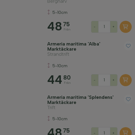
Bergnarv
5-10cm
48
75
-
+
Från
Armeria maritima 'Alba'
Marktäckare
Strandtrift
5-10cm
44
80
-
+
Från
Armeria maritima 'Splendens'
Marktäckare
Trift
5-10cm
48
75
-
+