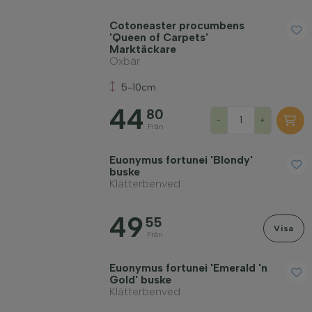
Cotoneaster procumbens
'Queen of Carpets'
Marktäckare
Oxbär
5-10cm
44
80
-
+
Från
Euonymus fortunei 'Blondy'
buske
Klätterbenved
49
55
Visa
Från
Euonymus fortunei 'Emerald 'n
Gold' buske
Klätterbenved