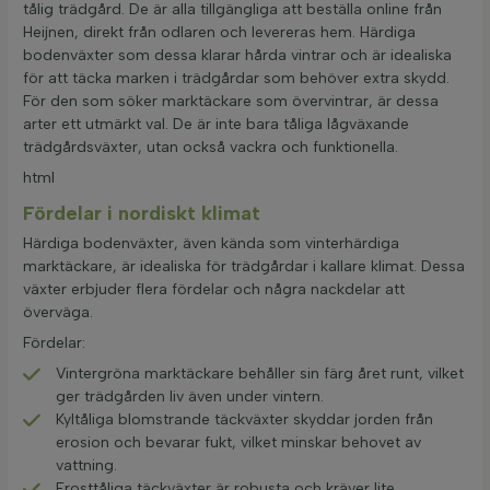
tålig trädgård. De är alla tillgängliga att beställa online från
Heijnen, direkt från odlaren och levereras hem. Härdiga
bodenväxter som dessa klarar hårda vintrar och är idealiska
för att täcka marken i trädgårdar som behöver extra skydd.
För den som söker marktäckare som övervintrar, är dessa
arter ett utmärkt val. De är inte bara tåliga lågväxande
trädgårdsväxter, utan också vackra och funktionella.
html
Fördelar i nordiskt klimat
Härdiga bodenväxter, även kända som vinterhärdiga
marktäckare, är idealiska för trädgårdar i kallare klimat. Dessa
växter erbjuder flera fördelar och några nackdelar att
överväga.
Fördelar:
Vintergröna marktäckare behåller sin färg året runt, vilket
ger trädgården liv även under vintern.
Kyltåliga blomstrande täckväxter skyddar jorden från
erosion och bevarar fukt, vilket minskar behovet av
vattning.
Frosttåliga täckväxter är robusta och kräver lite