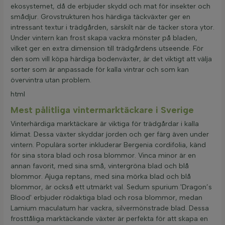
ekosystemet, då de erbjuder skydd och mat för insekter och
smådjur. Grovstrukturen hos härdiga täckväxter ger en
intressant textur i trädgården, särskilt när de täcker stora ytor.
Under vintern kan frost skapa vackra mönster på bladen,
vilket ger en extra dimension till trädgårdens utseende. För
den som vill köpa härdiga bodenväxter, är det viktigt att välja
sorter som är anpassade för kalla vintrar och som kan
övervintra utan problem.
html
Mest pålitliga vintermarktäckare i Sverige
Vinterhärdiga marktäckare är viktiga för trädgårdar i kalla
klimat. Dessa växter skyddar jorden och ger färg även under
vintern. Populära sorter inkluderar Bergenia cordifolia, känd
för sina stora blad och rosa blommor. Vinca minor är en
annan favorit, med sina små, vintergröna blad och blå
blommor. Ajuga reptans, med sina mörka blad och blå
blommor, är också ett utmärkt val. Sedum spurium 'Dragon’s
Blood' erbjuder rödaktiga blad och rosa blommor, medan
Lamium maculatum har vackra, silvermönstrade blad. Dessa
frosttåliga marktäckande växter är perfekta för att skapa en