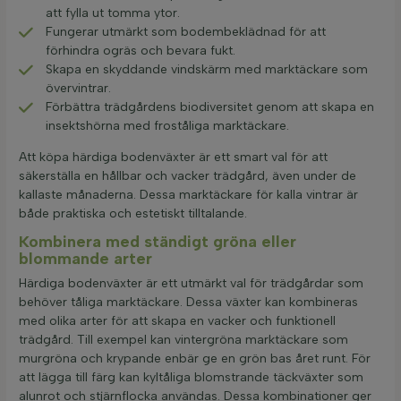
att fylla ut tomma ytor.
Fungerar utmärkt som bodembeklädnad för att
förhindra ogräs och bevara fukt.
Skapa en skyddande vindskärm med marktäckare som
övervintrar.
Förbättra trädgårdens biodiversitet genom att skapa en
insektshörna med froståliga marktäckare.
Att köpa härdiga bodenväxter är ett smart val för att
säkerställa en hållbar och vacker trädgård, även under de
kallaste månaderna. Dessa marktäckare för kalla vintrar är
både praktiska och estetiskt tilltalande.
Kombinera med ständigt gröna eller
blommande arter
Härdiga bodenväxter är ett utmärkt val för trädgårdar som
behöver tåliga marktäckare. Dessa växter kan kombineras
med olika arter för att skapa en vacker och funktionell
trädgård. Till exempel kan vintergröna marktäckare som
murgröna och krypande enbär ge en grön bas året runt. För
att lägga till färg kan kyltåliga blomstrande täckväxter som
alunrot och stjärnflocka användas. Dessa kombinationer ger