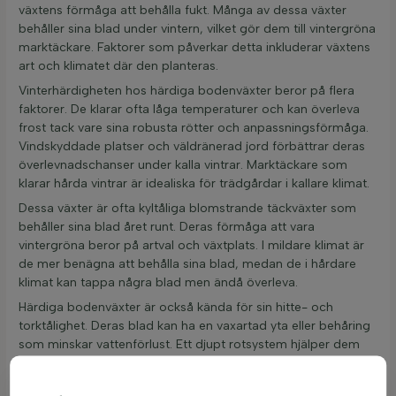
växtens förmåga att behålla fukt. Många av dessa växter
behåller sina blad under vintern, vilket gör dem till vintergröna
marktäckare. Faktorer som påverkar detta inkluderar växtens
art och klimatet där den planteras.
Vinterhärdigheten hos härdiga bodenväxter beror på flera
faktorer. De klarar ofta låga temperaturer och kan överleva
frost tack vare sina robusta rötter och anpassningsförmåga.
Vindskyddade platser och väldränerad jord förbättrar deras
överlevnadschanser under kalla vintrar. Marktäckare som
klarar hårda vintrar är idealiska för trädgårdar i kallare klimat.
Dessa växter är ofta kyltåliga blomstrande täckväxter som
behåller sina blad året runt. Deras förmåga att vara
vintergröna beror på artval och växtplats. I mildare klimat är
de mer benägna att behålla sina blad, medan de i hårdare
klimat kan tappa några blad men ändå överleva.
Härdiga bodenväxter är också kända för sin hitte- och
torktålighet. Deras blad kan ha en vaxartad yta eller behåring
som minskar vattenförlust. Ett djupt rotsystem hjälper dem
att nå vattenreserver under torra perioder. Ursprung och
jordfuktighet spelar också en roll i deras motståndskraft.