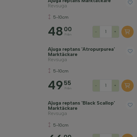
Ajuga reptans Marktäckare
Revsuga
5-10cm
48
00
Vinterhärdighet
-
+
Från
Vintergröna växter
Ajuga reptans 'Atropurpurea'
Marktäckare
Revsuga
Aromatiska växter
5-10cm
49
55
-
+
Fruktbärande växter
Från
Ajuga reptans 'Black Scallop'
Jordmån
Marktäckare
Revsuga
Tillämpa filter
5-10cm