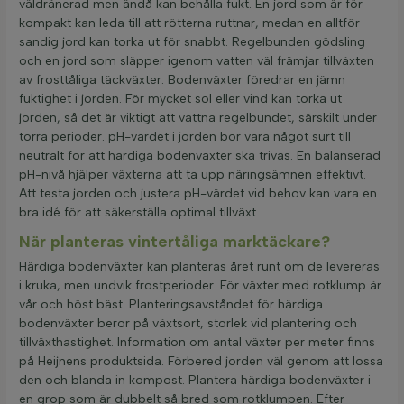
väldränerad men ändå kan behålla fukt. En jord som är för
kompakt kan leda till att rötterna ruttnar, medan en alltför
sandig jord kan torka ut för snabbt. Regelbunden gödsling
och en jord som släpper igenom vatten väl främjar tillväxten
av frosttåliga täckväxter. Bodenväxter föredrar en jämn
fuktighet i jorden. För mycket sol eller vind kan torka ut
jorden, så det är viktigt att vattna regelbundet, särskilt under
torra perioder. pH-värdet i jorden bör vara något surt till
neutralt för att härdiga bodenväxter ska trivas. En balanserad
pH-nivå hjälper växterna att ta upp näringsämnen effektivt.
Att testa jorden och justera pH-värdet vid behov kan vara en
bra idé för att säkerställa optimal tillväxt.
När planteras vintertåliga marktäckare?
Härdiga bodenväxter kan planteras året runt om de levereras
i kruka, men undvik frostperioder. För växter med rotklump är
vår och höst bäst. Planteringsavståndet för härdiga
bodenväxter beror på växtsort, storlek vid plantering och
tillväxthastighet. Information om antal växter per meter finns
på Heijnens produktsida. Förbered jorden väl genom att lossa
den och blanda in kompost. Plantera härdiga bodenväxter i
en grop som är dubbelt så bred som rotklumpen. Efter