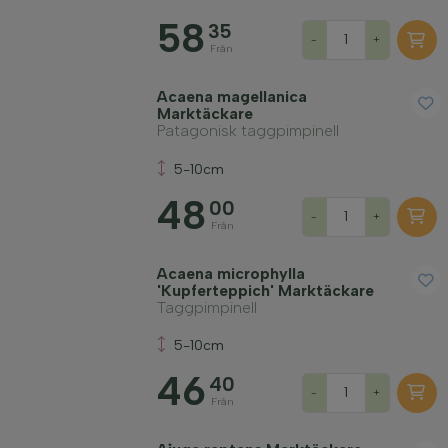
58
Placering
35
-
+
Från
Växtsätt
Acaena magellanica
Marktäckare
Patagonisk taggpimpinell
Tillämpning
5-10cm
48
00
Blomfärg
-
+
Från
Acaena microphylla
Blommande månad
'Kupferteppich' Marktäckare
Taggpimpinell
Bladfärg
5-10cm
46
40
-
+
Pris
Från