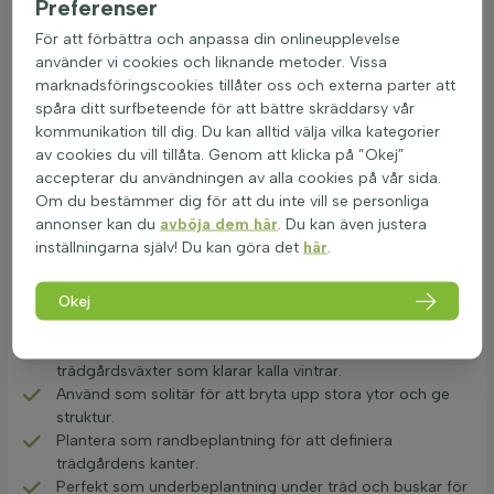
Preferenser
Giftigheten hos dessa växter är generellt låg, vilket gör dem
säkra för trädgårdar med barn och husdjur. Vid normalt
För att förbättra och anpassa din onlineupplevelse
trädgårdsbruk är de ofarliga och kan hanteras utan risk.
använder vi cookies och liknande metoder. Vissa
marknadsföringscookies tillåter oss och externa parter att
Härdiga bodenväxter bidrar till biodiversiteten genom att
spåra ditt surfbeteende för att bättre skräddarsy vår
erbjuda mat och skydd för insekter och smådjur. De blommar
kommunikation till dig. Du kan alltid välja vilka kategorier
ofta länge och kan efterlikna naturliga habitat, vilket stärker
av cookies du vill tillåta. Genom att klicka på ”Okej”
trädgårdens ekosystem och motståndskraft mot sjukdomar
accepterar du användningen av alla cookies på vår sida.
och skadedjur.
Om du bestämmer dig för att du inte vill se personliga
Användning i kalla klimatzoner och norrsidor
annonser kan du
avböja dem här
. Du kan även justera
inställningarna själv! Du kan göra det
här
.
Vinterhärdiga marktäckare är idealiska för trädgårdar i kalla
klimatzoner. Dessa frosttåliga marktäckande växter klarar
hårda vintrar och ger en vacker grönska året runt. Här är
Okej
några sätt att använda härdiga bodenväxter i trädgården:
Skapa en vacker border med tåliga lågväxande
trädgårdsväxter som klarar kalla vintrar.
Använd som solitär för att bryta upp stora ytor och ge
struktur.
Plantera som randbeplantning för att definiera
trädgårdens kanter.
Perfekt som underbeplantning under träd och buskar för