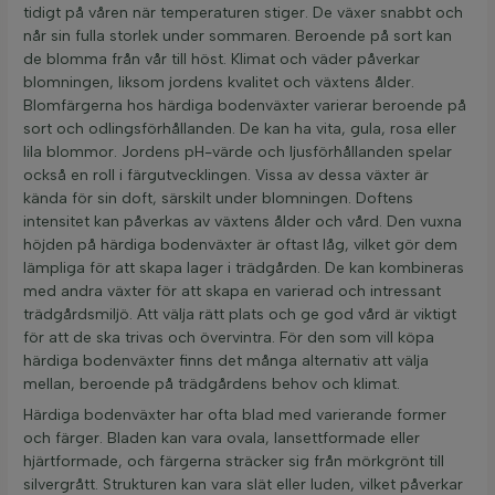
tidigt på våren när temperaturen stiger. De växer snabbt och
når sin fulla storlek under sommaren. Beroende på sort kan
de blomma från vår till höst. Klimat och väder påverkar
blomningen, liksom jordens kvalitet och växtens ålder.
Blomfärgerna hos härdiga bodenväxter varierar beroende på
sort och odlingsförhållanden. De kan ha vita, gula, rosa eller
lila blommor. Jordens pH-värde och ljusförhållanden spelar
också en roll i färgutvecklingen. Vissa av dessa växter är
kända för sin doft, särskilt under blomningen. Doftens
intensitet kan påverkas av växtens ålder och vård. Den vuxna
höjden på härdiga bodenväxter är oftast låg, vilket gör dem
lämpliga för att skapa lager i trädgården. De kan kombineras
med andra växter för att skapa en varierad och intressant
trädgårdsmiljö. Att välja rätt plats och ge god vård är viktigt
för att de ska trivas och övervintra. För den som vill köpa
härdiga bodenväxter finns det många alternativ att välja
mellan, beroende på trädgårdens behov och klimat.
Härdiga bodenväxter har ofta blad med varierande former
och färger. Bladen kan vara ovala, lansettformade eller
hjärtformade, och färgerna sträcker sig från mörkgrönt till
silvergrått. Strukturen kan vara slät eller luden, vilket påverkar