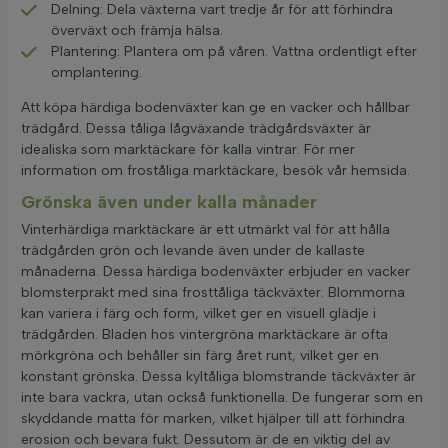
Delning: Dela växterna vart tredje år för att förhindra
överväxt och främja hälsa.
Plantering: Plantera om på våren. Vattna ordentligt efter
omplantering.
Att köpa härdiga bodenväxter kan ge en vacker och hållbar
trädgård. Dessa tåliga lågväxande trädgårdsväxter är
idealiska som marktäckare för kalla vintrar. För mer
information om froståliga marktäckare, besök vår hemsida.
Grönska även under kalla månader
Vinterhärdiga marktäckare är ett utmärkt val för att hålla
trädgården grön och levande även under de kallaste
månaderna. Dessa härdiga bodenväxter erbjuder en vacker
blomsterprakt med sina frosttåliga täckväxter. Blommorna
kan variera i färg och form, vilket ger en visuell glädje i
trädgården. Bladen hos vintergröna marktäckare är ofta
mörkgröna och behåller sin färg året runt, vilket ger en
konstant grönska. Dessa kyltåliga blomstrande täckväxter är
inte bara vackra, utan också funktionella. De fungerar som en
skyddande matta för marken, vilket hjälper till att förhindra
erosion och bevara fukt. Dessutom är de en viktig del av