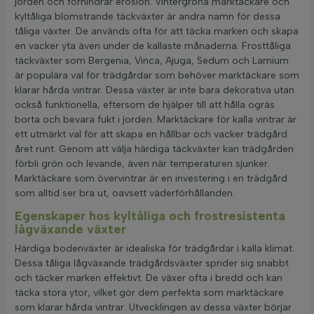
jorden och förhindrar erosion. Vintergröna marktäckare och
kyltåliga blomstrande täckväxter är andra namn för dessa
tåliga växter. De används ofta för att täcka marken och skapa
en vacker yta även under de kallaste månaderna. Frosttåliga
täckväxter som Bergenia, Vinca, Ajuga, Sedum och Lamium
är populära val för trädgårdar som behöver marktäckare som
klarar hårda vintrar. Dessa växter är inte bara dekorativa utan
också funktionella, eftersom de hjälper till att hålla ogräs
borta och bevara fukt i jorden. Marktäckare för kalla vintrar är
ett utmärkt val för att skapa en hållbar och vacker trädgård
året runt. Genom att välja härdiga täckväxter kan trädgården
förbli grön och levande, även när temperaturen sjunker.
Marktäckare som övervintrar är en investering i en trädgård
som alltid ser bra ut, oavsett väderförhållanden.
Egenskaper hos kyltåliga och frostresistenta
lågväxande växter
Härdiga bodenväxter är idealiska för trädgårdar i kalla klimat.
Dessa tåliga lågväxande trädgårdsväxter sprider sig snabbt
och täcker marken effektivt. De växer ofta i bredd och kan
täcka stora ytor, vilket gör dem perfekta som marktäckare
som klarar hårda vintrar. Utvecklingen av dessa växter börjar