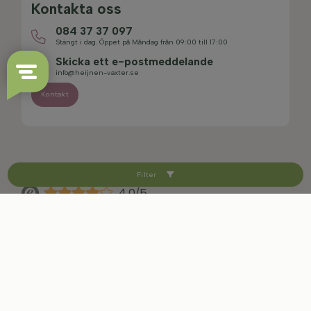
Kontakta oss
084 37 37 097
Stängt i dag. Öppet på Måndag från 09:00 till 17:00
Skicka ett e-postmeddelande
info@heijnen-vaxter.se
Kontakt
Filter
4.0/5
Sitemap
Friskrivningsklausul
Integritetspolicy
Villkor och ångerrätt
Cookie-inställningar