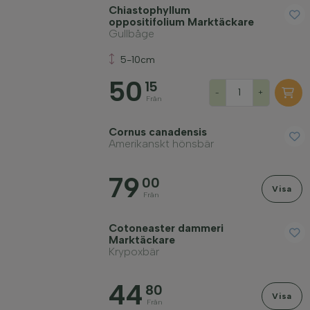
Chiastophyllum
oppositifolium Marktäckare
Gullbåge
5-10cm
50
15
-
+
Från
Cornus canadensis
Amerikanskt hönsbär
79
00
Visa
Från
Cotoneaster dammeri
Marktäckare
Krypoxbär
44
80
Visa
Från