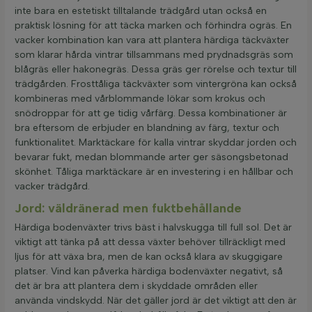
inte bara en estetiskt tilltalande trädgård utan också en
praktisk lösning för att täcka marken och förhindra ogräs. En
vacker kombination kan vara att plantera härdiga täckväxter
som klarar hårda vintrar tillsammans med prydnadsgräs som
blågräs eller hakonegräs. Dessa gräs ger rörelse och textur till
trädgården. Frosttåliga täckväxter som vintergröna kan också
kombineras med vårblommande lökar som krokus och
snödroppar för att ge tidig vårfärg. Dessa kombinationer är
bra eftersom de erbjuder en blandning av färg, textur och
funktionalitet. Marktäckare för kalla vintrar skyddar jorden och
bevarar fukt, medan blommande arter ger säsongsbetonad
skönhet. Tåliga marktäckare är en investering i en hållbar och
vacker trädgård.
Jord: väldränerad men fuktbehållande
Härdiga bodenväxter trivs bäst i halvskugga till full sol. Det är
viktigt att tänka på att dessa växter behöver tillräckligt med
ljus för att växa bra, men de kan också klara av skuggigare
platser. Vind kan påverka härdiga bodenväxter negativt, så
det är bra att plantera dem i skyddade områden eller
använda vindskydd. När det gäller jord är det viktigt att den är