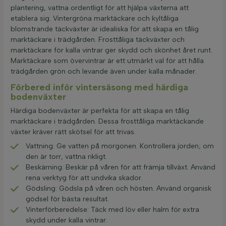
plantering, vattna ordentligt för att hjälpa växterna att
etablera sig. Vintergröna marktäckare och kyltåliga
blomstrande täckväxter är idealiska för att skapa en tålig
marktäckare i trädgården. Frosttåliga täckväxter och
marktäckare för kalla vintrar ger skydd och skönhet året runt.
Marktäckare som övervintrar är ett utmärkt val för att hålla
trädgården grön och levande även under kalla månader.
Förbered inför vintersäsong med härdiga
bodenväxter
Härdiga bodenväxter är perfekta för att skapa en tålig
marktäckare i trädgården. Dessa frosttåliga marktäckande
växter kräver rätt skötsel för att trivas.
Vattning: Ge vatten på morgonen. Kontrollera jorden; om
den är torr, vattna rikligt.
Beskärning: Beskär på våren för att främja tillväxt. Använd
rena verktyg för att undvika skador.
Gödsling: Gödsla på våren och hösten. Använd organisk
gödsel för bästa resultat.
Vinterförberedelse: Täck med löv eller halm för extra
skydd under kalla vintrar.