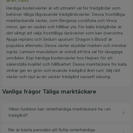
Härdiga bodenväxter är ett utmärkt val för trädgårdar som
behöver tåliga lågväxande trädgårdsväxter. Dessa frosttåliga
marktäckande växter, som Bergenia cordifolia och Vinca
minor, ger en vacker och hållbar yta. För kalla trädgårdar är
det viktigt att välja frosttåliga täckväxter som kan övervintra.
Ajuga reptans och Sedum spurium 'Dragon’s Blood' är
populära alternativ. Dessa växter skyddar marken och minskar
ogräs. Lamium maculatum är också ett bra val för skuggiga
områden. Köp härdiga bodenväxter hos Heijnen för att
säkerställa kvalitet och hållbarhet. Dessa marktäckare för kalla
vintrar ger en grön och levande trädgård året runt. Välj rätt
växter och njut av en vacker trädgård oavsett säsong.
Vanliga frågor Tåliga marktäckare
Vilken funktion kan vinterhärdiga marktäckare ha i en
trädgård?
När är bästa perioden att flytta vinterhärdiga