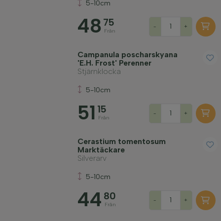
5-10cm
48
75
-
+
Från
Campanula poscharskyana
'E.H. Frost' Perenner
Stjärnklocka
5-10cm
51
15
-
+
Från
Cerastium tomentosum
Marktäckare
Silverarv
5-10cm
44
80
-
+
Från