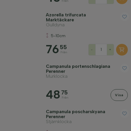
Från
Azorella trifurcata
Marktäckare
Gulldyna
5-10cm
76
55
-
+
Från
Campanula portenschlagiana
Perenner
Murklocka
48
75
Visa
Från
Campanula poscharskyana
Perenner
Stjärnklocka