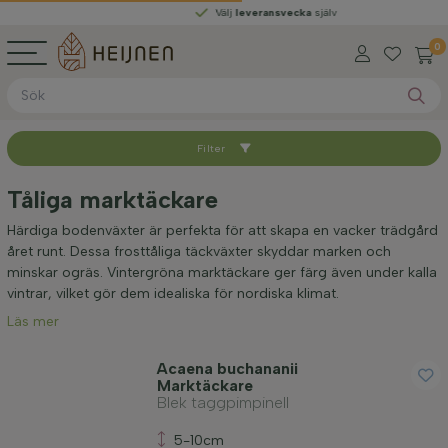
Välj
leveransvecka
själv
0
Filter
Sortera med
Tåliga marktäckare
Tillgänglig
Härdiga bodenväxter är perfekta för att skapa en vacker trädgård
året runt. Dessa frosttåliga täckväxter skyddar marken och
minskar ogräs. Vintergröna marktäckare ger färg även under kalla
Höjd vid leverans (cm)
vintrar, vilket gör dem idealiska för nordiska klimat.
Läs mer
Planthöjd (cm)
Acaena buchananii
Marktäckare
Blek taggpimpinell
Släkte
5-10cm