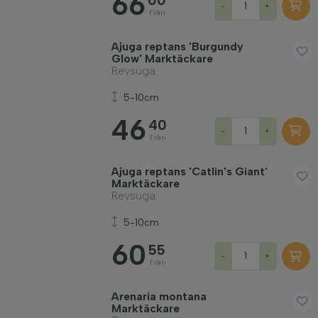
66
00
-
+
Från
Ajuga reptans 'Burgundy
Glow' Marktäckare
Revsuga
5-10cm
46
40
-
+
Från
Ajuga reptans 'Catlin's Giant'
Marktäckare
Revsuga
5-10cm
60
55
-
+
Från
Arenaria montana
Marktäckare