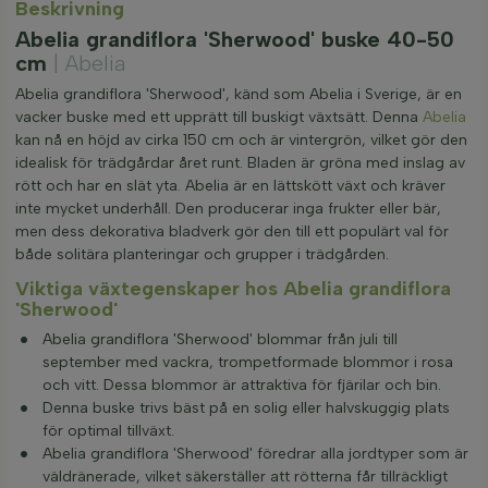
Beskrivning
Abelia grandiflora 'Sherwood' buske 40-50
cm
| Abelia
Abelia grandiflora 'Sherwood', känd som Abelia i Sverige, är en
vacker buske med ett upprätt till buskigt växtsätt. Denna
Abelia
kan nå en höjd av cirka 150 cm och är vintergrön, vilket gör den
idealisk för trädgårdar året runt. Bladen är gröna med inslag av
rött och har en slät yta. Abelia är en lättskött växt och kräver
inte mycket underhåll. Den producerar inga frukter eller bär,
men dess dekorativa bladverk gör den till ett populärt val för
både solitära planteringar och grupper i trädgården.
Viktiga växtegenskaper hos Abelia grandiflora
'Sherwood'
Abelia grandiflora 'Sherwood' blommar från juli till
september med vackra, trompetformade blommor i rosa
och vitt. Dessa blommor är attraktiva för fjärilar och bin.
Denna buske trivs bäst på en solig eller halvskuggig plats
för optimal tillväxt.
Abelia grandiflora 'Sherwood' föredrar alla jordtyper som är
väldränerade, vilket säkerställer att rötterna får tillräckligt