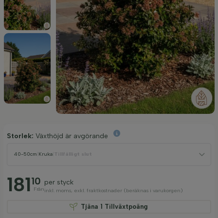
Storlek:
Växthöjd är avgörande
40-50cm
|
Kruka
|
Tillfälligt slut
181
10
per styck
Från
inkl. moms, exkl. fraktkostnader (beräknas i varukorgen)
Tjäna
1
Tillväxtpoäng