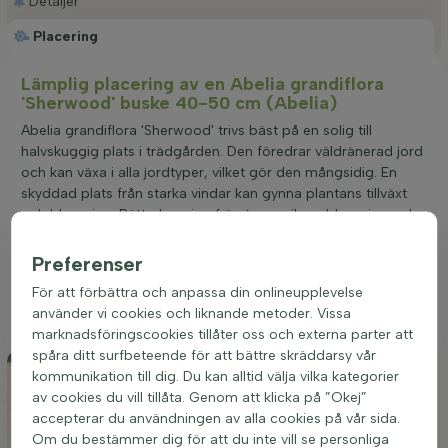
Detaljer
Placering
Lämplig placering av en Abelia grandiflora
'Sherwood' buske 40-50 cm (Abelia)
Abelia grandiflora 'Sherwood' trivs bäst på en solig till
halvskuggig plats i trädgården. Den föredrar väldränerad jord
och kan växa i alla jordtyper, vilket gör den mångsidig. En
skyddad plats från starka vindar kan gynna plantans tillväxt
och blomning. Rätt placering främjar en rikare blomning och
en friskare, mer motståndskraftig buske. Denna vintergröna
buske, med sina vackra, trompetformade blommor i rosa
Preferenser
och vitt, är idealisk för solitär plantering, gruppbeplantning
För att förbättra och anpassa din onlineupplevelse
eller i en rabatt. Att välja rätt plats är avgörande för att
använder vi cookies och liknande metoder. Vissa
säkerställa optimal tillväxt och blomning.
marknadsföringscookies tillåter oss och externa parter att
spåra ditt surfbeteende för att bättre skräddarsy vår
kommunikation till dig. Du kan alltid välja vilka kategorier
av cookies du vill tillåta. Genom att klicka på ”Okej”
accepterar du användningen av alla cookies på vår sida.
Om du bestämmer dig för att du inte vill se personliga