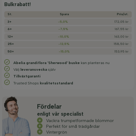
Bulkrabatt!
St.
Spara
Pris/­st.
3+
-5,0%
172,05 kr
6+
-7,5%
167,55 kr
12+
-10,0%
163,00 kr
25+
-12,5%
158,50 kr
50+
-15,0%
153,95 kr
Abelia grandiflora 'Sherwood' buske
kan planteras nu
Välj
leveransvecka
själv
Tillväxtgaranti
Trusted Shops
kvalitetsstandard
Fördelar
enligt vår specialist
Vackra trumpetformade blommor
Perfekt för små trädgårdar
Vintergrön