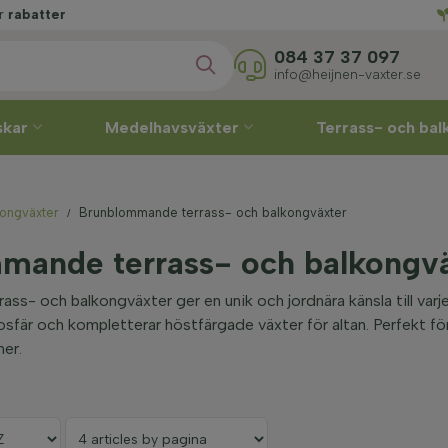
084 37 37 097
info@heijnen-vaxter.se
skar
Medelhavsväxter
Terrass- och ba
ongväxter
Brunblommande terrass- och balkongväxter
mande terrass- och balkongv
ss- och balkongväxter ger en unik och jordnära känsla till va
sfär och kompletterar höstfärgade växter för altan. Perfekt 
er.