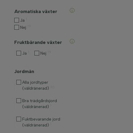
Aromatiska växter
1
Ja
19
Nej
Fruktbärande växter
1
19
Ja
Nej
Jordmån
Alla jordtyper
20
(väldränerad)
Bra trädgårdsjord
1
(väldränerad)
Fuktbevarande jord
1
(väldränerad)