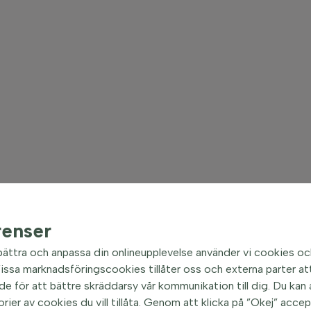
renser
bättra och anpassa din onlineupplevelse använder vi cookies oc
ssa marknadsföringscookies tillåter oss och externa parter att
e för att bättre skräddarsy vår kommunikation till dig. Du kan al
orier av cookies du vill tillåta. Genom att klicka på ”Okej” acce