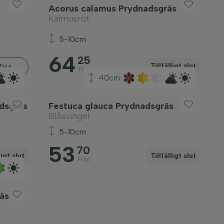
Acorus calamus Prydnadsgräs
Kalmusrot
5-10cm
64
25
Tillfälligt slut
Visa
Från
40cm
dsgräs
Festuca glauca Prydnadsgräs
Blåsvingel
5-10cm
53
70
ligt slut
Tillfälligt slut
Från
äs