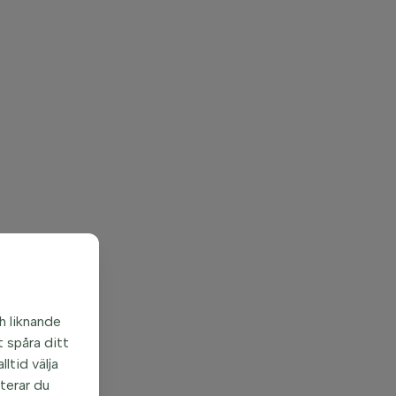
h liknande
 spåra ditt
ltid välja
pterar du