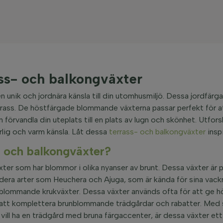
s- och balkongväxter
unik och jordnära känsla till din utomhusmiljö. Dessa jordfär
rass. De höstfärgade blommande växterna passar perfekt för a
örvandla din uteplats till en plats av lugn och skönhet. Utfor
rlig och varm känsla. Låt dessa
terrass- och balkongväxter
inspi
 och balkongväxter?
er som har blommor i olika nyanser av brunt. Dessa växter är p
udera arter som Heuchera och Ajuga, som är kända för sina vac
na blommande krukväxter. Dessa växter används ofta för att ge
ör att komplettera brunblommande trädgårdar och rabatter. Med
 vill ha en trädgård med bruna färgaccenter, är dessa växter et