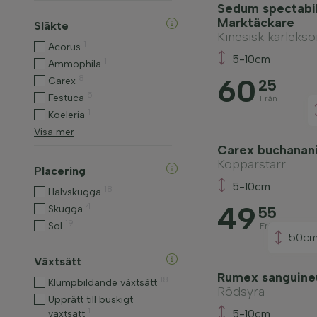
Sedum spectabile
Marktäckare
Släkte
Kinesisk kärleksö
1
Acorus
5-10cm
1
Ammophila
60
8
Carex
25
5
Festuca
Från
1
Koeleria
Visa mer
Carex buchanani
Kopparstarr
Placering
5-10cm
18
Halvskugga
49
4
Skugga
55
19
Sol
Från
50c
Växtsätt
Rumex sanguine
18
Klumpbildande växtsätt
Rödsyra
Upprätt till buskigt
1
5-10cm
växtsätt