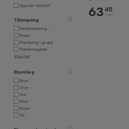
3
Upprätt växtsätt
63
45
Från
Tillämpning
15
Kantplantering
9
Kruka
20
Plantering i grupp
16
Planteringskärl
Visa mer
Blomfärg
20
Brun
2
Grön
13
Gul
5
Röd
1
Rosa
4
Vit