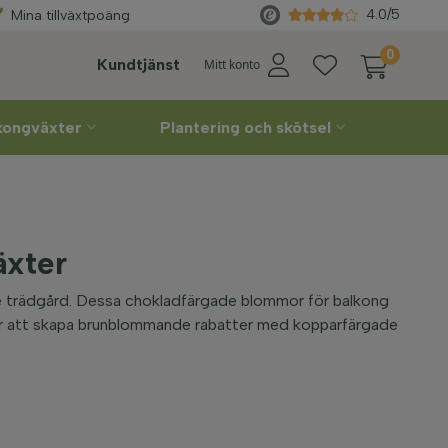
rabatter
Direkt
från odla
4.0/5
Mina tillväxtpoäng
0
Kundtjänst
Mitt konto
lkongväxter
Plantering och skötsel
äxter
rje trädgård. Dessa chokladfärgade blommor för balkong
för att skapa brunblommande rabatter med kopparfärgade