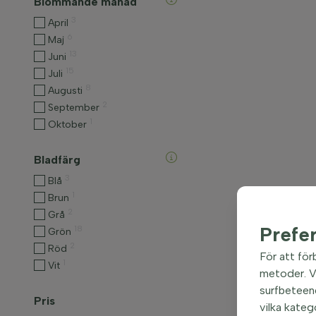
Blommande månad
3
April
6
Maj
13
Juni
15
Juli
8
Augusti
2
September
1
Oktober
Bladfärg
3
Blå
1
Brun
2
Grå
Prefe
18
Grön
2
Röd
För att för
1
Vit
metoder. Vi
surfbeteend
Pris
vilka kateg