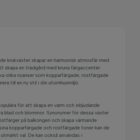
gade krukväxter skapar en harmonisk atmosfär med
tt skapa en trädgård med bruna färgaccenter.
ska olika nyanser som kopparfärgade, rostfärgade
rera till en ny stil i din utomhusmiljö.
opulära för att skapa en varm och inbjudande
kra blad och blommor. Synonymer för dessa växter
 höstfärger på balkongen och skapa värmande
 sina kopparfärgade och rostfärgade toner kan de
t utmärkt val. De kan också användas i