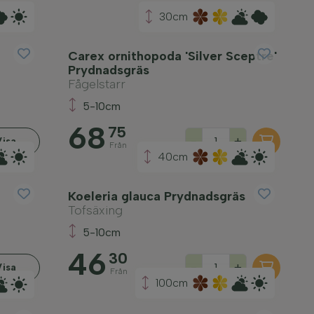
30cm
Carex ornithopoda 'Silver Sceptre'
Prydnadsgräs
Fågelstarr
5-10cm
68
75
-
+
Visa
Från
40cm
Koeleria glauca Prydnadsgräs
Tofsäxing
5-10cm
46
30
-
+
Visa
Från
100cm