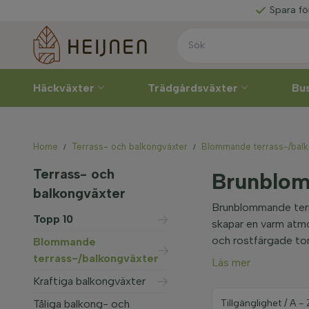
ransvecka
Spara för
rabatter
Häckväxter
Trädgårdsväxter
Bu
Home
Terrass- och balkongväxter
Blommande terrass-/balk
Terrass- och
Brunblom
balkongväxter
Brunblommande terra
Topp 10
skapar en varm atmo
och rostfärgade ton
Blommande
terrass-/balkongväxter
Läs mer
Kraftiga balkongväxter
Tåliga balkong- och