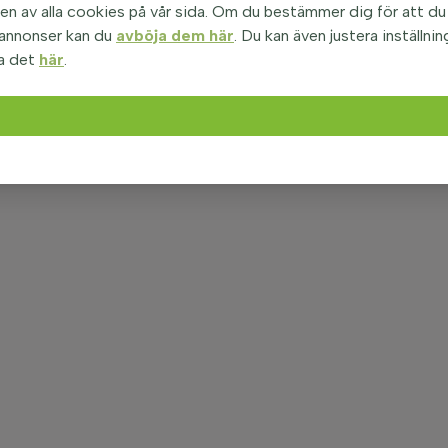
n av alla cookies på vår sida. Om du bestämmer dig för att du i
 annonser kan du
avböja dem här
. Du kan även justera inställnin
a det
här
.