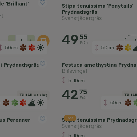
 'Brilliant'
Stipa tenuissima 'Ponytails'
Prydnadsgräs
rt
Svansfjädergräs
49
55
-
+
Från
50cm
50cm
i Prydnadsgräs
Festuca amethystina Prydna
Blåsvingel
5-10cm
42
75
Tillfälligt slut
Tillfäl
Från
m
50cm
Rea
us Perenner
Stipa tenuissima Prydnadsgr
Svansfjädergräs
5-10cm