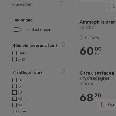
krukväxter
8
Tillgänglig
Ammophila aren
Sandrör
15
Visa endast i lager
5-10cm
Höjd vid leverans (cm)
60
00
4
10-15
Från
14
5-10
Planthöjd (cm)
Carex testacea '
Prydnadsgräs
1
100
Starrar
3
15
1
30
68
20
6
40
Från
6
40c
50
Visa mer