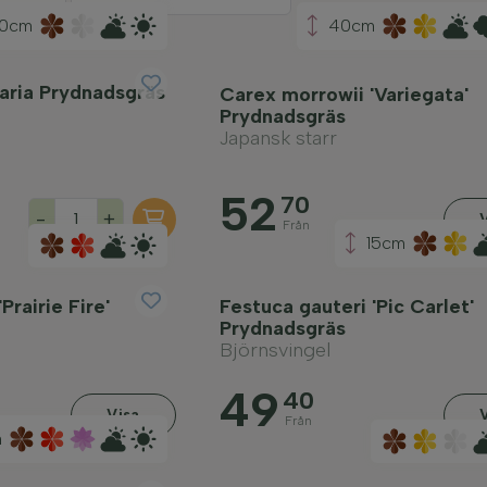
0cm
40cm
aria Prydnadsgräs
Carex morrowii 'Variegata'
Prydnadsgräs
Japansk starr
52
70
-
+
Från
15cm
Prairie Fire'
Festuca gauteri 'Pic Carlet'
Prydnadsgräs
Björnsvingel
49
40
Visa
Från
m