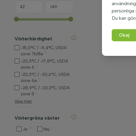
användninge
personliga
Du kan gör
Okej
Vinterhärdighet
-15,0°C / -9,4°C, USDA
8
zone 7b/8a
-23,3°C / -17,8°C, USDA
2
zone 6
-23,3°C / -20,6°C, USDA
5
zone 6a
-28,9°C / -23,3°C, USDA
1
zone 5
Visa mer
Vintergröna växter
13
7
Ja
Nej