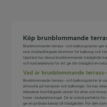
Köp brunblommande terras
Brunblommande terrass- och balkongväxter ger en 
sina chokladfärgade blommor för balkong och ter
Upptäck hur dessa brunblommande trädgårdar kan f
och kastanjebruna för att ge din trädgård en natu
Vad är brunblommande terrass-
Brunblommande terrass- och balkongväxter är växt
atmosfär på terrasser och balkonger. De kan inkl
inkluderar höstfärgade växter för altan och bru
toner i krukplanteringar. De är också perfekta f
ge en jordnära känsla till trädgården. För den som