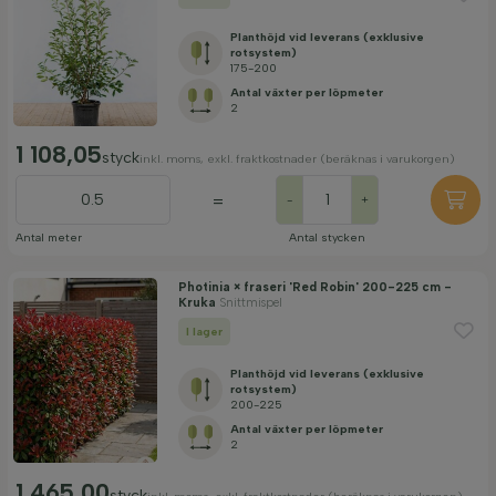
Planthöjd vid leverans (exklusive
rotsystem)
175-200
Antal växter per löpmeter
2
1 108,05
styck
inkl. moms, exkl. fraktkostnader (beräknas i varukorgen)
=
-
+
Antal meter
Antal stycken
Photinia × fraseri 'Red Robin' 200-225 cm -
Kruka
Snittmispel
I lager
Planthöjd vid leverans (exklusive
rotsystem)
200-225
Antal växter per löpmeter
2
1 465,00
styck