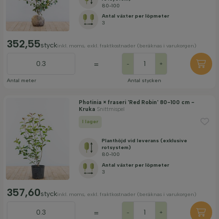
80-100
Antal växter per löpmeter
3
352,55
styck
inkl. moms, exkl. fraktkostnader (beräknas i varukorgen)
=
-
+
Antal meter
Antal stycken
Photinia × fraseri 'Red Robin' 80-100 cm -
Kruka
Snittmispel
I lager
Planthöjd vid leverans (exklusive
rotsystem)
80-100
Antal växter per löpmeter
3
357,60
styck
inkl. moms, exkl. fraktkostnader (beräknas i varukorgen)
=
-
+