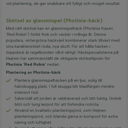
vid plantering, de ger snabbare ett fylligt och moget resultat.
Skötsel av glansmispel (Photinia-häck)
Med rätt skötsel kan en glansmispelhäck (Photinia fraseri
‘Red Robin’) förbli frisk och vacker i många år. Denna
populära, vintergröna häckväxt kombinerar stark tillväxt med
sina karakteristiskt röda, nya skott. För att hålla häcken i
toppskick är regelbunden vård viktigt. Häckspecialisterna på
Heijnen har sammanställt de viktigaste skötseltipsen för
Photinia ‘Red Robin’
nedan:
Plantering av Photinia-häck
Plantera glansmispelhäcken på en ljus, solig till
halvskuggig plats. I full skugga blir bladfärgen mindre
intensivt röd.
Säkerställ att jorden är väldränerad och lätt fuktig. Undvik
blöt och tung lerjord för att förhindra rotröta.
Använd en kvalitativ planteringsjord, som Heijnen
planteringsjord, och blanda gärna in kompost för extra
näring och luftighet.