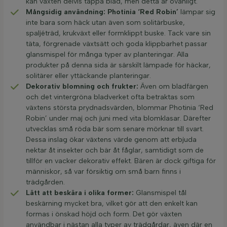
kan växten delvis tappa blad, men detta är ovanligt.
Mångsidig användning:
Photinia ‘Red Robin’
lämpar sig
inte bara som häck utan även som solitärbuske,
spaljéträd, krukväxt eller formklippt buske. Tack vare sin
täta, förgrenade växtsätt och goda klippbarhet passar
glansmispel för många typer av planteringar. Alla
produkter på denna sida är särskilt lämpade för häckar,
solitärer eller yttäckande planteringar.
Dekorativ blomning och frukter:
Även om bladfärgen
och det vintergröna bladverket ofta betraktas som
växtens största prydnadsvärden, blommar Photinia ‘Red
Robin’ under maj och juni med vita blomklasar. Därefter
utvecklas små röda bär som senare mörknar till svart.
Dessa inslag ökar växtens värde genom att erbjuda
nektar åt insekter och bär åt fåglar, samtidigt som de
tillför en vacker dekorativ effekt. Bären är dock giftiga för
människor, så var försiktig om små barn finns i
trädgården.
Lätt att beskära i olika former:
Glansmispel tål
beskärning mycket bra, vilket gör att den enkelt kan
formas i önskad höjd och form. Det gör växten
användbar i nästan alla typer av trädgårdar, även där en