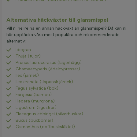
Alternativa häckväxter till glansmispel
Vill ni hellre ha en annan häckväxt än glansmispel? Då kan ni
här upptäcka våra mest populära och rekommenderade
alternativ:
Idegran
Thuja (tujor)
Prunus laurocerasus (lagerhägg)
Chamaecyparis (ädelcypresser)
Ilex (järnek)
Ilex crenata (Japansk järnek)
Fagus sylvatica (bok)
Fargesia (bambu)
Hedera (murgröna)
Ligustrum (ligustrar)
Elaeagnus ebbingei (silverbuskar)
Buxus (buxbomar)
Osmanthus (doftbusksläktet)