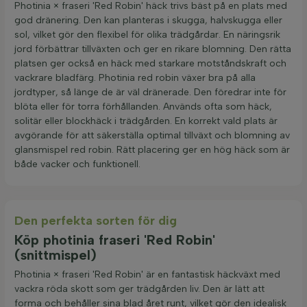
Photinia × fraseri 'Red Robin' häck trivs bäst på en plats med
god dränering. Den kan planteras i skugga, halvskugga eller
sol, vilket gör den flexibel för olika trädgårdar. En näringsrik
jord förbättrar tillväxten och ger en rikare blomning. Den rätta
platsen ger också en häck med starkare motståndskraft och
vackrare bladfärg. Photinia red robin växer bra på alla
jordtyper, så länge de är väl dränerade. Den föredrar inte för
blöta eller för torra förhållanden. Används ofta som häck,
solitär eller blockhäck i trädgården. En korrekt vald plats är
avgörande för att säkerställa optimal tillväxt och blomning av
glansmispel red robin. Rätt placering ger en hög häck som är
både vacker och funktionell.
Den perfekta sorten för dig
Köp photinia fraseri 'Red Robin'
(snittmispel)
Photinia × fraseri 'Red Robin' är en fantastisk häckväxt med
vackra röda skott som ger trädgården liv. Den är lätt att
forma och behåller sina blad året runt, vilket gör den idealisk