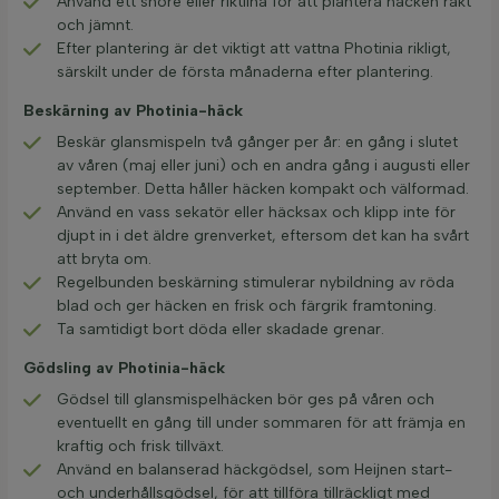
Använd ett snöre eller riktlina för att plantera häcken rakt
och jämnt.
Efter plantering är det viktigt att vattna Photinia rikligt,
särskilt under de första månaderna efter plantering.
Beskärning av Photinia-häck
Beskär glansmispeln två gånger per år: en gång i slutet
av våren (maj eller juni) och en andra gång i augusti eller
september. Detta håller häcken kompakt och välformad.
Använd en vass sekatör eller häcksax och klipp inte för
djupt in i det äldre grenverket, eftersom det kan ha svårt
att bryta om.
Regelbunden beskärning stimulerar nybildning av röda
blad och ger häcken en frisk och färgrik framtoning.
Ta samtidigt bort döda eller skadade grenar.
Gödsling av Photinia-häck
Gödsel till glansmispelhäcken bör ges på våren och
eventuellt en gång till under sommaren för att främja en
kraftig och frisk tillväxt.
Använd en balanserad häckgödsel, som Heijnen start-
och underhållsgödsel, för att tillföra tillräckligt med