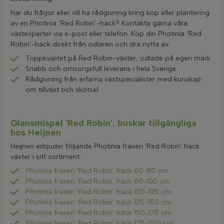
Har du frågor eller vill ha rådgivning kring köp eller plantering
av en Photinia ‘Red Robin’-häck? Kontakta gärna våra
växtexperter via e-post eller telefon. Köp din Photinia ‘Red
Robin’-häck direkt från odlaren och dra nytta av:
Toppkvalitet på Red Robin-växter, odlade på egen mark
Snabb och omsorgsfull leverans i hela Sverige
Rådgivning från erfarna växtspecialister med kunskap
om tillväxt och skötsel
Glansmispel 'Red Robin', buskar tillgängliga
hos Heijnen
Heijnen erbjuder följande Photinia fraseri 'Red Robin' häck
växter i sitt sortiment:
Photinia fraseri ‘Red Robin’ häck 60-80 cm
Photinia fraseri ‘Red Robin’ häck 80-100 cm
Photinia fraseri ‘Red Robin’ häck 100-125 cm
Photinia fraseri ‘Red Robin’ häck 125-150 cm
Photinia fraseri ‘Red Robin’ häck 150-175 cm
Photinia fraseri ‘Red Robin’ häck 175-200 cm