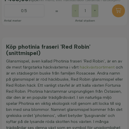
inkl. moms, exkl. fraktkostnader (beräknas i varukorgen)
=
-
+
Antal meter
Antal stycken
Köp photinia fraseri 'Red Robin'
(snittmispel)
Glansmispel, även kallad Photinia fraseri ‘Red Robin’, är en av
de mest färgstarka häckväxterna i vårt
häckväxtsortiment
och
är en städsegrön buske från familjen Rosaceae. Andra namn
på glansmispel är röd häckbuske, Red Robin glansmispel eller
Red Robin häck. Ett vanligt stavfel är att kalla växten Fortunia
Red Robin. Photinia härstammar ursprungligen från Östasien,
där den är en populär trädgårdsväxt. I sin naturliga miljö
spelar Photinia en viktig ekologisk roll genom att locka till sig
bin med sina blommor. Namnet glansmispel kommer från det
grekiska ordet 'photeinos', vilket betyder 'ljusgivande' och
syftar på de lysande röda skotten hos växten. I många
trädgårdar ses denna växt som en symbol för ungdomlighet