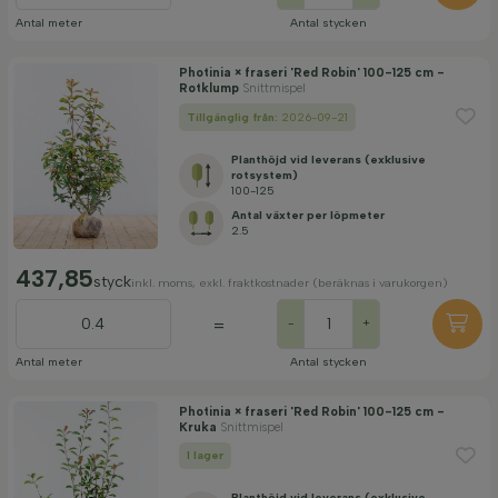
Antal meter
Antal stycken
Photinia × fraseri 'Red Robin' 100-125 cm -
Rotklump
Snittmispel
Tillgänglig från:
2026-09-21
Planthöjd vid leverans (exklusive
rotsystem)
100-125
Antal växter per löpmeter
2.5
437,85
styck
inkl. moms, exkl. fraktkostnader (beräknas i varukorgen)
=
-
+
Antal meter
Antal stycken
Photinia × fraseri 'Red Robin' 100-125 cm -
Kruka
Snittmispel
I lager
Planthöjd vid leverans (exklusive