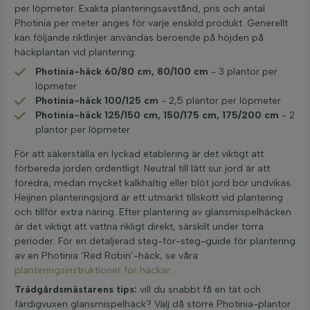
per löpmeter. Exakta planteringsavstånd, pris och antal
Photinia per meter anges för varje enskild produkt. Generellt
kan följande riktlinjer användas beroende på höjden på
häckplantan vid plantering:
Photinia-häck 60/80 cm, 80/100 cm
- 3 plantor per
löpmeter
Photinia-häck 100/125 cm
- 2,5 plantor per löpmeter
Photinia-häck 125/150 cm, 150/175 cm, 175/200 cm
- 2
plantor per löpmeter
För att säkerställa en lyckad etablering är det viktigt att
förbereda jorden ordentligt. Neutral till lätt sur jord är att
föredra, medan mycket kalkhaltig eller blöt jord bör undvikas.
Heijnen planteringsjord är ett utmärkt tillskott vid plantering
och tillför extra näring. Efter plantering av glansmispelhäcken
är det viktigt att vattna rikligt direkt, särskilt under torra
perioder. För en detaljerad steg-för-steg-guide för plantering
av en Photinia ‘Red Robin’-häck, se våra
planteringsinstruktioner för häckar
.
Trädgårdsmästarens tips:
vill du snabbt få en tät och
färdigvuxen glansmispelhäck? Välj då större Photinia-plantor