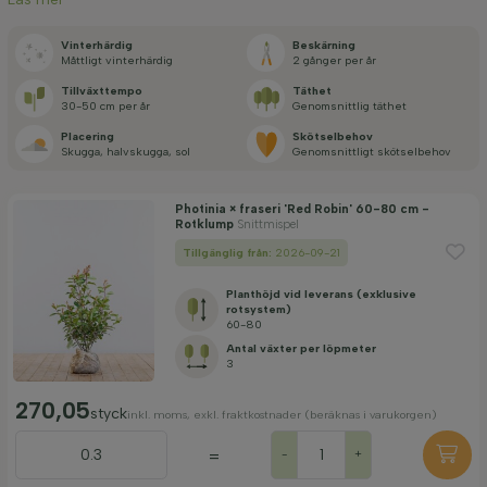
Tillämpning
Vinterhärdig
Beskärning
Måttligt vinterhärdig
2 gånger per år
Tillväxt­tempo
Täthet
Blomfärg
30-50 cm per år
Genomsnittlig täthet
Placering
Skötselbehov
Skugga, halvskugga, sol
Genomsnittligt skötselbehov
Blommande månad
Photinia × fraseri 'Red Robin' 60-80 cm -
Rotklump
Snittmispel
Pris
Tillgänglig från:
2026-09-21
Planthöjd vid leverans (exklusive
rotsystem)
60-80
Antal växter per löpmeter
3
Vinterhärdighet
270,05
styck
inkl. moms, exkl. fraktkostnader (beräknas i varukorgen)
Tillämpa filter
=
-
+