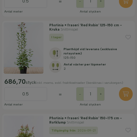
=
-
+
Antal meter
Antal stycken
Photinia × fraseri 'Red Robin' 125-150 cm -
Kruka
Snittmispel
I lager
Planthöjd vid leverans (exklusive
rotsystem)
125-150
Antal växter per löpmeter
2
686,70
styck
inkl. moms, exkl. fraktkostnader (beräknas i varukorgen)
=
-
+
Antal meter
Antal stycken
Photinia × fraseri 'Red Robin' 150-175 cm -
Rotklump
Snittmispel
Tillgänglig från:
2026-09-21