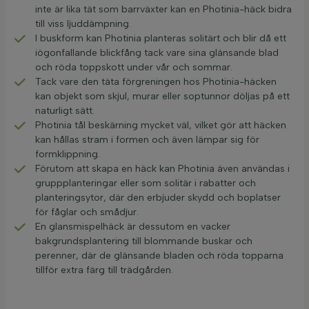
inte är lika tät som barrväxter kan en Photinia-häck bidra
till viss ljuddämpning.
I buskform kan Photinia planteras solitärt och blir då ett
iögonfallande blickfång tack vare sina glänsande blad
och röda toppskott under vår och sommar.
Tack vare den täta förgreningen hos Photinia-häcken
kan objekt som skjul, murar eller soptunnor döljas på ett
naturligt sätt.
Photinia tål beskärning mycket väl, vilket gör att häcken
kan hållas stram i formen och även lämpar sig för
formklippning.
Förutom att skapa en häck kan Photinia även användas i
gruppplanteringar eller som solitär i rabatter och
planteringsytor, där den erbjuder skydd och boplatser
för fåglar och smådjur.
En glansmispelhäck är dessutom en vacker
bakgrundsplantering till blommande buskar och
perenner, där de glänsande bladen och röda topparna
tillför extra färg till trädgården.