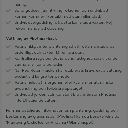
näring.
Sprid gödseln jämnt kring rotzonen och undvik att
kornen kommer i kontakt med stam eller blad.
Undvik övergödsling, då detta kan skada växten. Följ
rekommenderad dosering.
Vattning av Photinia-häck
Vattna rikligt efter plantering så att rötterna etableras
ordentligt och växten får en bra start.
Kontrollera regelbundet jordens fuktighet, särskilt under
varma eller torra perioder.
När Red Robin-häcken har etablerats krävs extra vattning
endast vid längre torrperioder.
Vattna helst på morgonen eller kvällen för att minska
avdunstning och förbättra upptaget.
Undvik att jorden står konstant blöt, eftersom Photinia
inte tål stående vatten.
För mer detaljerad information om plantering, gödsling och
beskärning av glansmispel (Photinia) kan du besöka vår sida
‘Plantering & skötsel av Photinia (Glansmispel)’.