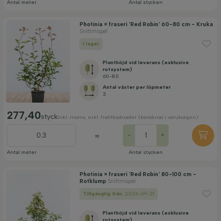
Antal meter
Antal stycken
Photinia × fraseri 'Red Robin' 60-80 cm - Kruka
Snittmispel
I lager
Planthöjd vid leverans (exklusive
rotsystem)
60-80
Antal växter per löpmeter
3
277,40
styck
inkl. moms, exkl. fraktkostnader (beräknas i varukorgen)
=
-
+
Antal meter
Antal stycken
Photinia × fraseri 'Red Robin' 80-100 cm -
Rotklump
Snittmispel
Tillgänglig från:
2026-09-21
Planthöjd vid leverans (exklusive
rotsystem)