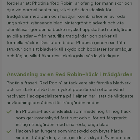
fördel är att Photinia ‘Red Robin’ är ofarlig för människor och
djur vid normal hantering, vilket gör den idealisk för
trädgårdar med barn och husdjur. Kombinationen av röda
unga skott, glänsande blad, vintergrönt bladverk och vita
blomklasar gör denna buske mycket uppskattad i trädgårdar
av olika stilar – från naturlika trädgårdar och parker till
formella häckar. Dessutom bidrar Photinia genom sin täta
struktur och sitt bladverk till skydd och boplatser för smådjur
och fåglar, vilket ökar dess ekologiska värde ytterligare.
Användning av en Red Robin-häck i trädgården
Photinia fraseri ‘Red Robin’ är tack vare sitt färgrika bladverk
och sin starka tillväxt en mycket populär och ofta använd
häckväxt. Häckspecialisterna på Heijnen har listat de viktigaste
användningsområdena för trädgården nedan:
En Photinia-häck är idealisk som medelhög till hög häck
som ger insynsskydd året runt och tillför ett färgstarkt
inslag i trädgården med sina röda, unga blad.
Häcken kan fungera som vindskydd och bryta hårda
vindar i trädgården, vilket ger delvis skydd. Även om den