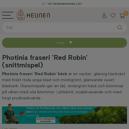
Välj
leveransvecka
själv
0
Filter
Sortera med
Photinia fraseri 'Red Robin'
(snittmispel)
Typ av rot
Photinia fraseri ‘Red Robin’ häck
är en vacker, glansig häckväxt
med friskt röda unga blad och mörkgrönt, glänsande vuxet
Höjd vid leverans (cm)
bladverk. Glansmispeln ger en tät, vintergrön häck och blommar
på våren med vita blommor. Lättskött, snabbväxande och med
högt prydnadsvärde.
Bredd vid leverans (cm)
Placering
Läs mer