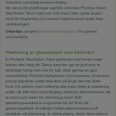
förbättrar samtidigt jordens struktur.
När dessa förutsättningar uppfylls utvecklas Photinia fraseri
‘Red Robin’ till en stark och frisk häck (eller solitär buske)
med tät förgrening och vackra rödgröna skott under hela
växtsäsongen.
Odlartips:
använd
Heijnen planteringsjord
för optimal
rotutveckling.
Plantering av glansmispel som häckväxt
En Photinia ‘Red Robin’-häck planteras med fördel under
hösten eller tidig vår. Dessa perioder ger en jord som är
tillräckligt fuktig men inte för kall, vilket gynnar en god
rotutveckling. Photinia-häckplantor som levereras i kruka kan i
princip planteras under hela året, så länge det inte råder
frost. För plantor med rotklump eller bara rötter är plantering
under vår eller höst mest lämplig, eftersom tillväxtchansen då
är störst och risken för uttorkning minst. Rätt
planteringsavstånd är avgörande för att få en tät
glansmispelhäck. Avståndet mellan plantorna beror på
storleken vid plantering. Ju större planta, desto färre behövs