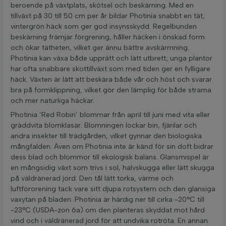
beroende på växtplats, skötsel och beskärning. Med en
tillväxt på 30 till 50 cm per år bildar Photinia snabbt en tät,
vintergrön häck som ger god insynsskydd. Regelbunden
beskärning främjar förgrening, håller häcken i önskad form
och ökar tätheten, vilket ger ännu bättre avskärmning.
Photinia kan växa både upprätt och lätt utbrett; unga plantor
har ofta snabbare skottillväxt som med tiden ger en fylligare
häck. Växten är lätt att beskära både vår och höst och svarar
bra på formklippning, vilket gör den lämplig för både strama
och mer naturliga häckar.
Photinia ‘Red Robin’ blommar från april till juni med vita eller
gräddvita blomklasar. Blomningen lockar bin, fjärilar och
andra insekter till trädgården, vilket gynnar den biologiska
mångfalden. Även om Photinia inte är känd för sin doft bidrar
dess blad och blommor till ekologisk balans. Glansmispel är
en mångsidig växt som trivs i sol, halvskugga eller lätt skugga
på väldränerad jord. Den tål lätt torka, värme och
luftförorening tack vare sitt djupa rotsystem och den glansiga
vaxytan på bladen. Photinia är härdig ner till cirka -20°C till
-23°C (USDA-zon 6a) om den planteras skyddat mot hård
vind och i väldränerad jord för att undvika rotröta. En annan