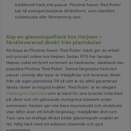
traditionell häck inte passar. Photinia fraseri ‘Red Robin’
kan till exempel beskäras till klotform, som stamklot,
solitärbuske eller flerstammig växt.
Köp en glansmispelhäck hos Heijnen –
färsklevererad direkt från plantskolan
Att köpa en Photinia fraseri ‘Red Robin’-häck gör du enkelt
och prisvärt online hos Heijnen. Sedan 1976 har familjen
Heijnen odlat ett brett sortiment av häckväxter, däribland den
populära Photinia ‘Red Robin’. Denna färgstarka häckväxt
passar i princip alla typer av trädgårdar och levereras direkt
från vår egen plantskola. På så sätt är du alltid garanterad
färska växter av högsta kvalitet. ‘Red Robin’ är en elegant
städsegrön häckväxt
som är känd för sina lysande röda blad
på våren och sitt glänsande mörkgröna bladverk under
sommaren. Häcken ger inte bara insynsskydd och vindskydd
utan tillför även ett livfullt färginslag i trädgården året runt.
Tack vare sin kraftiga tillväxt bildar glansmispeln snabbt en
tät, fyllig häck med ett exklusivt utseende och god
avskärmning.