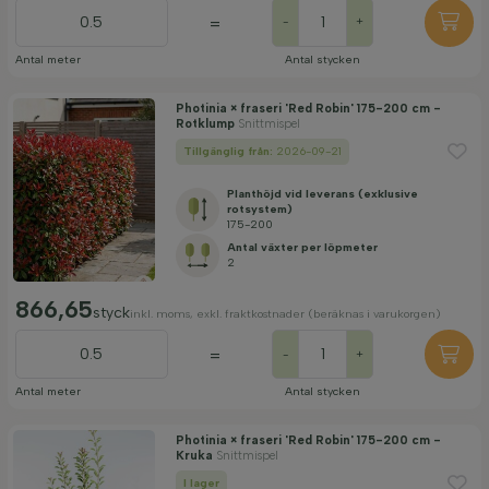
=
-
+
Antal meter
Antal stycken
Photinia × fraseri 'Red Robin' 175-200 cm -
Rotklump
Snittmispel
Tillgänglig från:
2026-09-21
Planthöjd vid leverans (exklusive
rotsystem)
175-200
Antal växter per löpmeter
2
866,65
styck
inkl. moms, exkl. fraktkostnader (beräknas i varukorgen)
=
-
+
Antal meter
Antal stycken
Photinia × fraseri 'Red Robin' 175-200 cm -
Kruka
Snittmispel
I lager