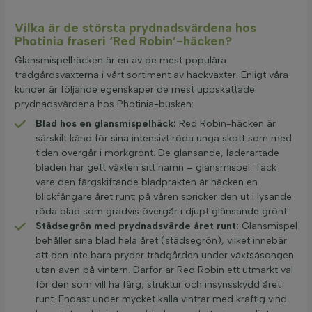
Vilka är de största prydnadsvärdena hos
Photinia fraseri ‘Red Robin’-häcken?
Glansmispelhäcken är en av de mest populära
trädgårdsväxterna i vårt sortiment av häckväxter. Enligt våra
kunder är följande egenskaper de mest uppskattade
prydnadsvärdena hos Photinia-busken:
Blad hos en glansmispelhäck:
Red Robin-häcken är
särskilt känd för sina intensivt röda unga skott som med
tiden övergår i mörkgrönt. De glänsande, läderartade
bladen har gett växten sitt namn – glansmispel. Tack
vare den färgskiftande bladprakten är häcken en
blickfångare året runt: på våren spricker den ut i lysande
röda blad som gradvis övergår i djupt glänsande grönt.
Städsegrön med prydnadsvärde året runt:
Glansmispel
behåller sina blad hela året (städsegrön), vilket innebär
att den inte bara pryder trädgården under växtsäsongen
utan även på vintern. Därför är Red Robin ett utmärkt val
för den som vill ha färg, struktur och insynsskydd året
runt. Endast under mycket kalla vintrar med kraftig vind