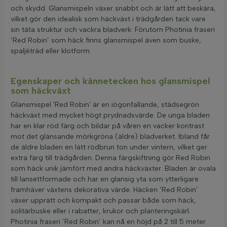
och skydd. Glansmispeln växer snabbt och är lätt att beskära,
vilket gör den idealisk som häckväxt i trädgården tack vare
sin täta struktur och vackra bladverk. Förutom Photinia fraseri
‘Red Robin’ som häck finns glansmispel även som buske,
spaljéträd eller klotform.
Egenskaper och kännetecken hos glansmispel
som häckväxt
Glansmispel 'Red Robin' är en iögonfallande, städsegrön
häckväxt med mycket högt prydnadsvärde. De unga bladen
har en klar röd färg och bildar på våren en vacker kontrast
mot det glänsande mörkgröna (äldre) bladverket. Ibland får
de äldre bladen en lätt rödbrun ton under vintern, vilket ger
extra färg till trädgården. Denna färgskiftning gör Red Robin
som häck unik jämfört med andra häckväxter. Bladen är ovala
till lansettformade och har en glansig yta som ytterligare
framhäver växtens dekorativa värde. Häcken ‘Red Robin’
växer upprätt och kompakt och passar både som häck,
solitärbuske eller i rabatter, krukor och planteringskärl.
Photinia fraseri ‘Red Robin’ kan nå en höjd på 2 till 5 meter