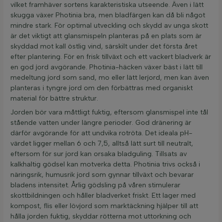
vilket framhäver sortens karakteristiska utseende. Även i lätt
skugga växer Photinia bra, men bladfärgen kan då bli något
mindre stark. För optimal utveckling och skydd av unga skott
är det viktigt att glansmispeln planteras på en plats som är
skyddad mot kall östlig vind, särskilt under det första året
efter plantering. För en frisk tillväxt och ett vackert bladverk är
en god jord avgörande. Photinia-häcken växer bäst i lätt till
medeltung jord som sand, mo eller lätt lerjord, men kan även
planteras i tyngre jord om den förbättras med organiskt
material för bättre struktur.
Jorden bör vara måttligt fuktig, eftersom glansmispel inte tål
stående vatten under längre perioder. God dränering är
därför avgörande för att undvika rotröta. Det ideala pH-
värdet ligger mellan 6 och 7,5, alltså lätt surt till neutralt,
eftersom för sur jord kan orsaka bladguling. Tillsats av
kalkhaltig gödsel kan motverka detta. Photinia trivs också i
näringsrik, humusrik jord som gynnar tillväxt och bevarar
bladens intensitet. Årlig gödsling på våren stimulerar
skottbildningen och håller bladverket friskt. Ett lager med
kompost, flis eller lövjord som marktäckning hjälper till att
hålla jorden fuktig, skyddar rötterna mot uttorkning och