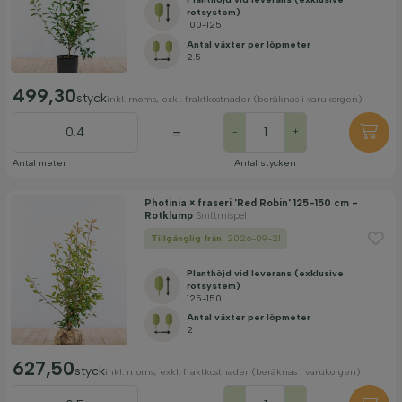
rotsystem)
100-125
Antal växter per löpmeter
2.5
499,30
styck
inkl. moms, exkl. fraktkostnader (beräknas i varukorgen)
=
-
+
Antal meter
Antal stycken
Photinia × fraseri 'Red Robin' 125-150 cm -
Rotklump
Snittmispel
Tillgänglig från:
2026-09-21
Planthöjd vid leverans (exklusive
rotsystem)
125-150
Antal växter per löpmeter
2
627,50
styck
inkl. moms, exkl. fraktkostnader (beräknas i varukorgen)