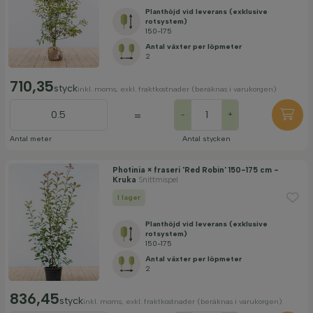
Planthöjd vid leverans (exklusive
rotsystem)
150-175
Antal växter per löpmeter
2
710,35
styck
inkl. moms, exkl. fraktkostnader (beräknas i varukorgen)
=
-
+
Antal meter
Antal stycken
Photinia × fraseri 'Red Robin' 150-175 cm -
Kruka
Snittmispel
I lager
Planthöjd vid leverans (exklusive
rotsystem)
150-175
Antal växter per löpmeter
2
836,45
styck
inkl. moms, exkl. fraktkostnader (beräknas i varukorgen)