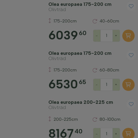
Olea europaea 175-200 cm
Olivträd
Vinterhärdighet
175-200cm
40-60cm
6039
60
Fruktbärande växter
-
+
Olea europaea 175-200 cm
Växtsätt
Olivträd
175-200cm
60-80cm
Tillämpa filter
6530
65
-
+
Olea europaea 200-225 cm
Olivträd
200-225cm
80-100cm
8167
40
-
+