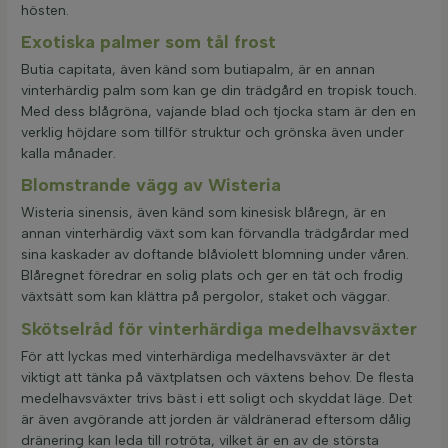
hösten.
Exotiska palmer som tål frost
Butia capitata, även känd som butiapalm, är en annan
vinterhärdig palm som kan ge din trädgård en tropisk touch.
Med dess blågröna, vajande blad och tjocka stam är den en
verklig höjdare som tillför struktur och grönska även under
kalla månader.
Blomstrande vägg av Wisteria
Wisteria sinensis, även känd som kinesisk blåregn, är en
annan vinterhärdig växt som kan förvandla trädgårdar med
sina kaskader av doftande blåviolett blomning under våren.
Blåregnet föredrar en solig plats och ger en tät och frodig
växtsätt som kan klättra på pergolor, staket och väggar.
Skötselråd för vinterhärdiga medelhavsväxter
För att lyckas med vinterhärdiga medelhavsväxter är det
viktigt att tänka på växtplatsen och växtens behov. De flesta
medelhavsväxter trivs bäst i ett soligt och skyddat läge. Det
är även avgörande att jorden är väldränerad eftersom dålig
dränering kan leda till rotröta, vilket är en av de största