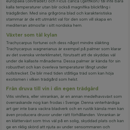
europaea (olivträdet) och Ficus carica (getfikon) tål inte bara
kalla temperaturer utan blir också magnifika blickfång i
trädgården. Med sina grågröna blad och karakteristiska
stammar är de ett utmärkt val för den som vill skapa en
mediterran atmosfär i sitt nordiska hem.
Växter som tål kylan
Trachycarpus fortunei och dess något mindre släkting
Trachycarpus wagnerianus är exempel på palmer som klarar
av det svenska vinterklimatet, förutsatt att de skyddas väl
under de kallaste månaderna. Dessa palmer är kända för sin
robusthet och kan överleva temperaturer långt under
nollstrecket. De blir med tiden ståtliga träd som kan höja
exotismen i vilken trädgård som helst.
Från druva till vin i din egen trädgård
Vitis vinifera, eller vinrankan, är en annan medelhavsväxt som
överraskande nog kan frodas i Sverige. Denna vinterhärdiga
art ger inte bara vackra bladverk och en rustik känsla men kan
även producera druvor under rätt förhållanden. Vinrankan är
en klätterväxt som trivs väl på en solig, skyddad plats och kan
ge en riklig skörd att njuta av under sensommaren och