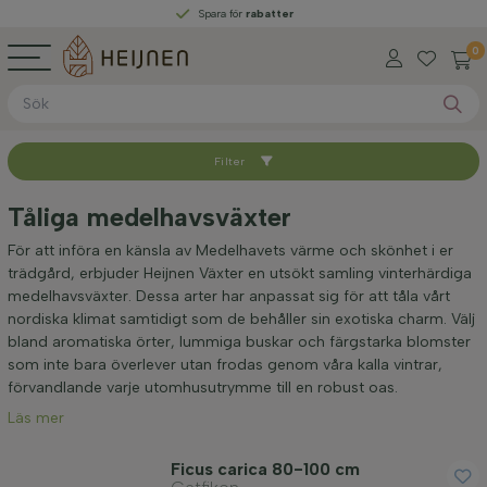
Spara för
rabatter
0
Filter
Sortera med
Tåliga medelhavsväxter
Tillgänglig
För att införa en känsla av Medelhavets värme och skönhet i er
trädgård, erbjuder Heijnen Växter en utsökt samling vinterhärdiga
medelhavsväxter. Dessa arter har anpassat sig för att tåla vårt
Växthöjd inkl. kruka (cm)
nordiska klimat samtidigt som de behåller sin exotiska charm. Välj
bland aromatiska örter, lummiga buskar och färgstarka blomster
som inte bara överlever utan frodas genom våra kalla vintrar,
Stammens omkrets (cm)
förvandlande varje utomhusutrymme till en robust oas.
Läs mer
Ficus carica 80-100 cm