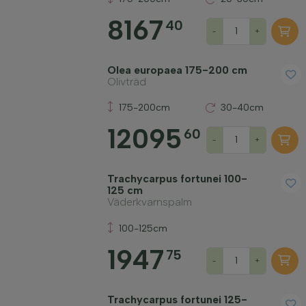
8167
40
-
+
Olea europaea 175-200 cm
Olivträd
175-200cm
30-40cm
12095
60
-
+
Trachycarpus fortunei 100-
125 cm
Väderkvarnspalm
100-125cm
1947
75
-
+
Trachycarpus fortunei 125-