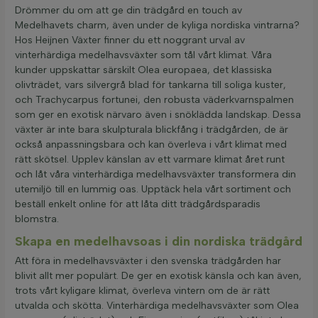
Drömmer du om att ge din trädgård en touch av
Medelhavets charm, även under de kyliga nordiska vintrarna?
Hos Heijnen Växter finner du ett noggrant urval av
vinterhärdiga medelhavsväxter som tål vårt klimat. Våra
kunder uppskattar särskilt Olea europaea, det klassiska
olivträdet, vars silvergrå blad för tankarna till soliga kuster,
och Trachycarpus fortunei, den robusta väderkvarnspalmen
som ger en exotisk närvaro även i snöklädda landskap. Dessa
växter är inte bara skulpturala blickfång i trädgården, de är
också anpassningsbara och kan överleva i vårt klimat med
rätt skötsel. Upplev känslan av ett varmare klimat året runt
och låt våra vinterhärdiga medelhavsväxter transformera din
utemiljö till en lummig oas. Upptäck hela vårt sortiment och
beställ enkelt online för att låta ditt trädgårdsparadis
blomstra.
Skapa en medelhavsoas i din nordiska trädgård
Att föra in medelhavsväxter i den svenska trädgården har
blivit allt mer populärt. De ger en exotisk känsla och kan även,
trots vårt kyligare klimat, överleva vintern om de är rätt
utvalda och skötta. Vinterhärdiga medelhavsväxter som Olea