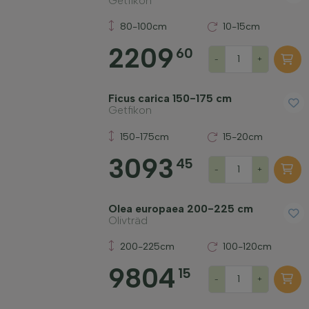
Getfikon
80-100cm
10-15cm
Släkte
2209
60
-
+
Placering
Ficus carica 150-175 cm
Getfikon
Blomfärg
150-175cm
15-20cm
Typ
3093
45
-
+
Blommande månad
Olea europaea 200-225 cm
Olivträd
Pris
200-225cm
100-120cm
9804
15
-
+