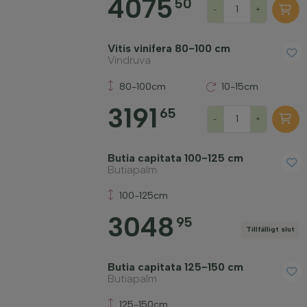
4075
50
-
+
Vitis vinifera 80-100 cm
Vindruva
80-100cm
10-15cm
3191
65
-
+
Butia capitata 100-125 cm
Butiapalm
100-125cm
3048
95
Tillfälligt slut
Butia capitata 125-150 cm
Butiapalm
125-150cm