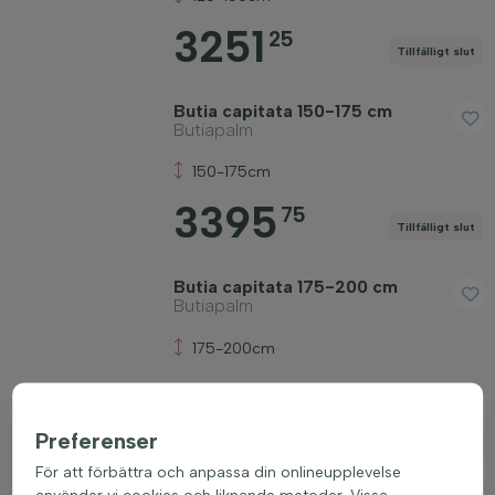
3251
25
Tillfälligt slut
Butia capitata 150-175 cm
Butiapalm
150-175cm
3395
75
Tillfälligt slut
Butia capitata 175-200 cm
Butiapalm
175-200cm
4046
00
Tillfälligt slut
Preferenser
Butia capitata 60-80 cm
För att förbättra och anpassa din onlineupplevelse
Butiapalm
använder vi cookies och liknande metoder. Vissa