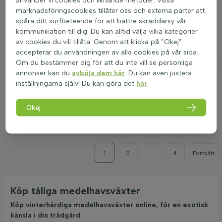
marknadsföringscookies tillåter oss och externa parter att
60-80cm
spåra ditt surfbeteende för att bättre skräddarsy vår
1011
50
kommunikation till dig. Du kan alltid välja vilka kategorier
Tillfälligt slut
av cookies du vill tillåta. Genom att klicka på ”Okej”
accepterar du användningen av alla cookies på vår sida.
Om du bestämmer dig för att du inte vill se personliga
Butia capitata 80-100 cm
Butiapalm
annonser kan du
avböja dem här
. Du kan även justera
inställningarna själv! Du kan göra det
här
.
80-100cm
Okej
1372
75
Tillfälligt slut
1
2
...
4
Fortsätt
Köp tåliga medelhavsväxter
Köp vinterhärdiga medelhavsväxter online, för en exotisk
känsla i din trädgård