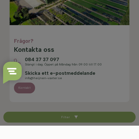
Frågor?
Kontakta oss
084 37 37 097
Stängt i dag. Öppet på Måndag från 09:00 till 17:00
Skicka ett e-postmeddelande
info@heijnen-vaxter.se
Kontakt
Filter
4.0/5