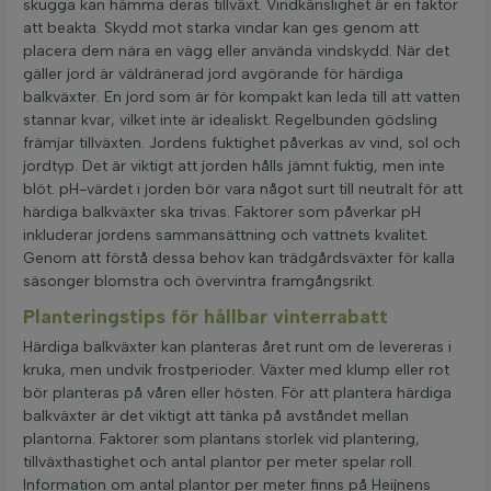
skugga kan hämma deras tillväxt. Vindkänslighet är en faktor
att beakta. Skydd mot starka vindar kan ges genom att
placera dem nära en vägg eller använda vindskydd. När det
gäller jord är väldränerad jord avgörande för härdiga
balkväxter. En jord som är för kompakt kan leda till att vatten
stannar kvar, vilket inte är idealiskt. Regelbunden gödsling
främjar tillväxten. Jordens fuktighet påverkas av vind, sol och
jordtyp. Det är viktigt att jorden hålls jämnt fuktig, men inte
blöt. pH-värdet i jorden bör vara något surt till neutralt för att
härdiga balkväxter ska trivas. Faktorer som påverkar pH
inkluderar jordens sammansättning och vattnets kvalitet.
Genom att förstå dessa behov kan trädgårdsväxter för kalla
säsonger blomstra och övervintra framgångsrikt.
Planteringstips för hållbar vinterrabatt
Härdiga balkväxter kan planteras året runt om de levereras i
kruka, men undvik frostperioder. Växter med klump eller rot
bör planteras på våren eller hösten. För att plantera härdiga
balkväxter är det viktigt att tänka på avståndet mellan
plantorna. Faktorer som plantans storlek vid plantering,
tillväxthastighet och antal plantor per meter spelar roll.
Information om antal plantor per meter finns på Heijnens