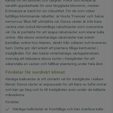
kända för sin skönhet och tålighet. Phlox och Astilbe är
särskilt uppskattade för sina färgglada blommor, medan
Echinacea är känd för sin robusthet. För de som söker
kyltåliga blommande rabatter, är Hosta 'Francee' och Salvia
nemorosa 'Blue Hill' utmärkta val. Dessa växter är inte bara
vackra utan också klimattåliga rabattväxter som övervintrar
väl. De är perfekta för att skapa rabatväxter som klarar kalla
vintrar. Alla dessa vinterhärdiga rabatväxter kan enkelt
beställas online hos Heijnen, direkt från odlaren och levereras
hem. Detta gör det enkelt att plantera tåliga kantväxter i
trädgården. För den bästa vinterhärdiga växtupplevelsen,
överväg att inkludera dessa sorter i trädgården för att
säkerställa en vacker och hållbar plantering under hela året.
Fördelar för nordiskt klimat
Härdiga balkväxter är ett utmärkt val för trädgårdar i kallare
klimat. Dessa växter är anpassade för att klara av tuffa vintrar
och kan ge färg och liv till trädgården även under de kallaste
månaderna.
Fördelar:
Härdiga balkväxter är frosttåliga och kan överleva kalla