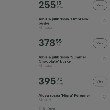
255
15
Visa
Från
Albizia julibrissin 'Ombrella'
buske
Mimosa
378
55
Visa
Från
Albizia julibrissin 'Summer
Chocolate' buske
Mimosa
395
70
Visa
Från
Alcea rosea 'Nigra' Perenner
Stockros
5-10cm