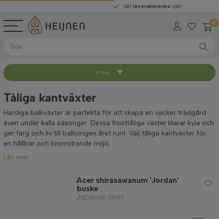
Välj
leveransvecka
själv
0
Filter
Sortera med
Tåliga kantväxter
Tillgänglig
Härdiga balkväxter är perfekta för att skapa en vacker trädgård
även under kalla säsonger. Dessa frosttåliga växter klarar kyla och
ger färg och liv till balkongen året runt. Välj tåliga kantväxter för
Typ av rot
en hållbar och blomstrande miljö.
Läs mer
Höjd vid leverans (cm)
Acer shirasawanum 'Jordan'
buske
Japansk lönn
Planthöjd (cm)