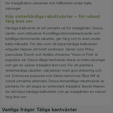
för trädgårdens utseende och hållbarhet under kalla
säsonger.
Köp vinterhärdiga rabattväxter – för robust
färg året om
Härdiga balkväxter är ett utmärkt val för trädgården. Dessa
växter, som inkluderar frosttåliga blomsterkantväxter och
kyltåliga blommande rabatter, ger färg och liv även under
kalla månader. För den som vill köpa härdiga balkväxter,
erbjuder Heijnen ett brett sortiment. Växter som Phlox
paniculata 'David' och Astilbe chinensis 'Vision in Pink' är
populära val. Dessa tåliga kantväxter klarar av kalla säsonger
och ger en vacker trädgård året runt. För att plantera
vinterhärdiga rabatter, välj platser med god dränering och
sol. Echinacea purpurea och Salvia nemorosa 'Blue Hill' är
också utmärkta alternativ. Dessa klimattåliga rabattväxter är
perfekta för att skapa en vinterstark trädgård. Besök Heijnen
för att köpa härdiga balkväxter och ge trädgården en robust
färg året om.
Vanliga frågor Tåliga kantväxter