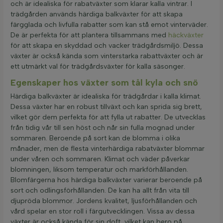
och är idealiska för rabatväxter som klarar kalla vintrar. I
trädgården används härdiga balkväxter för att skapa
färgglada och livfulla rabatter som kan stå emot vinterväder.
De är perfekta för att plantera tillsammans med
häckväxter
för att skapa en skyddad och vacker trädgårdsmiljö. Dessa
växter är också kända som vinterstarka rabattväxter och är
ett utmärkt val för trädgårdsväxter för kalla säsonger.
Egenskaper hos växter som tål kyla och snö
Härdiga balkväxter är idealiska för trädgårdar i kalla klimat.
Dessa växter har en robust tillväxt och kan sprida sig brett,
vilket gör dem perfekta för att fylla ut rabatter. De utvecklas
från tidig vår till sen höst och når sin fulla mognad under
sommaren. Beroende på sort kan de blomma i olika
månader, men de flesta vinterhärdiga rabatväxter blommar
under våren och sommaren. Klimat och väder påverkar
blomningen, liksom temperatur och markförhållanden.
Blomfärgerna hos härdiga balkväxter varierar beroende på
sort och odlingsförhållanden. De kan ha allt från vita till
djupröda blommor. Jordens kvalitet, ljusförhållanden och
vård spelar en stor roll i färgutvecklingen. Vissa av dessa
växter är också kända för sin doft, vilket kan bero på