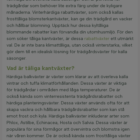
trädgårdar som behöver lite extra färg under de kyligare
månaderna. Vinterhärdiga rabattväxter, som också kallas
frosttåliga blomsterkantväxter, kan ge din trädgård en vacker
och hållbar blomning. Upptäck hur dessa kyltåliga
blommande rabatter kan förvandla din utomhusmiljö. För den
som söker tåliga kantväxter, är dessa
rabattväxter
ett utmärkt
val. De är inte bara klimattåliga, utan också vinterstarka, vilket
gör dem till en idealisk lösning för trädgårdsväxter för kalla
säsonger.
Vad är tåliga kantväxter?
Härdiga balkväxter är växter som klarar av att överleva kalla
vintrar och tuffa klimatförhållanden. Dessa växter är viktiga
för trädgårdar i områden med låga temperaturer. De är
också kända som vinterresistenta trädgårdsrabatter och
härdiga planteringsväxter. Dessa växter används ofta för att
skapa vackra och hållbara trädgårdsrabatter som kan stå
emot frost och kyla. Härdiga balkväxter inkluderar arter som
Phlox, Astilbe, Echinacea, Hosta och Salvia. Dessa växter är
populära för sina förmågor att övervintra och blomstra igen
när våren kommer. De är också kända som frosttåliga växter