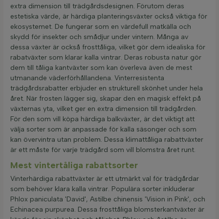
extra dimension till trädgårdsdesignen. Förutom deras
estetiska värde, är härdiga planteringsväxter också viktiga för
ekosystemet. De fungerar som en värdefull matkälla och
skydd för insekter och smådjur under vintern. Många av
dessa växter är också frosttåliga, vilket gör dem idealiska för
rabatväxter som klarar kalla vintrar. Deras robusta natur gör
dem till tåliga kantväxter som kan överleva även de mest
utmanande väderförhållandena. Vinterresistenta
trädgårdsrabatter erbjuder en strukturell skönhet under hela
året. När frosten lägger sig, skapar den en magisk effekt på
växternas yta, vilket ger en extra dimension till trädgården.
För den som vill köpa härdiga balkväxter, är det viktigt att
välja sorter som är anpassade för kalla säsonger och som
kan övervintra utan problem. Dessa klimattåliga rabattväxter
är ett måste för varje trädgård som vill blomstra året runt.
Mest vintertåliga rabattsorter
Vinterhärdiga rabattväxter är ett utmärkt val för trädgårdar
som behöver klara kalla vintrar. Populära sorter inkluderar
Phlox paniculata 'David', Astilbe chinensis 'Vision in Pink', och
Echinacea purpurea. Dessa frosttåliga blomsterkantväxter är