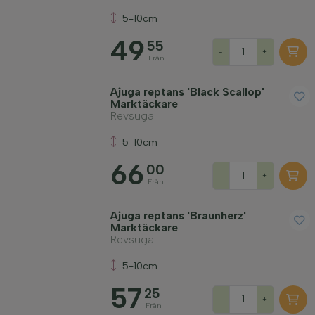
5-10cm
49
55
-
+
Från
Ajuga reptans 'Black Scallop'
Marktäckare
Revsuga
5-10cm
66
00
-
+
Från
Ajuga reptans 'Braunherz'
Marktäckare
Revsuga
5-10cm
57
25
-
+
Från