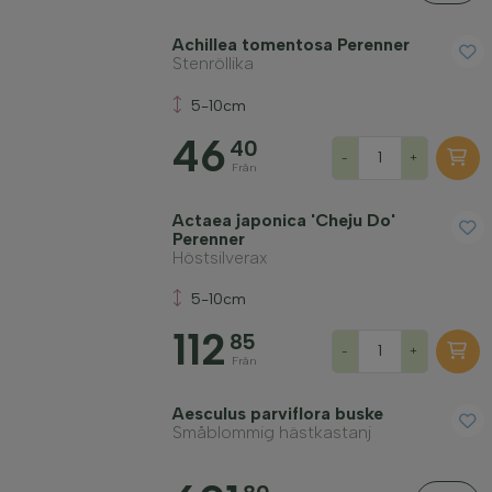
Achillea tomentosa Perenner
Stenröllika
5-10cm
46
40
-
+
Från
Actaea japonica 'Cheju Do'
Perenner
Höstsilverax
5-10cm
112
85
-
+
Från
Aesculus parviflora buske
Småblommig hästkastanj