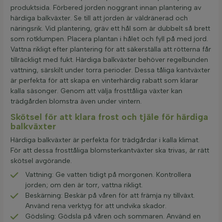
produktsida. Förbered jorden noggrant innan plantering av
härdiga balkväxter. Se till att jorden är väldränerad och
näringsrik. Vid plantering, gräv ett hål som är dubbelt så brett
som rotklumpen. Placera plantan i hålet och fyll på med jord.
Vattna rikligt efter plantering för att säkerställa att rötterna får
tillräckligt med fukt. Härdiga balkväxter behöver regelbunden
vattning, särskilt under torra perioder. Dessa tåliga kantväxter
är perfekta för att skapa en vinterhärdig rabatt som klarar
kalla säsonger. Genom att välja frosttåliga växter kan
trädgården blomstra även under vintern.
Skötsel för att klara frost och tjäle för härdiga
balkväxter
Härdiga balkväxter är perfekta för trädgårdar i kalla klimat.
För att dessa frosttåliga blomsterkantväxter ska trivas, är rätt
skötsel avgörande.
Vattning: Ge vatten tidigt på morgonen. Kontrollera
jorden; om den är torr, vattna rikligt.
Beskärning: Beskär på våren för att främja ny tillväxt.
Använd rena verktyg för att undvika skador.
Gödsling: Gödsla på våren och sommaren. Använd en