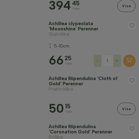
394
45
Visa
Släkte
Från
Achillea clypeolata
Placering
'Moonshine' Perenner
Gulröllika
5-10cm
Växtsätt
66
25
-
+
Från
Tillämpning
Achillea filipendulina 'Cloth of
Gold' Perenner
Blomfärg
Praktröllika
50
Blommande månad
15
Visa
Från
Bladfärg
Achillea filipendulina
'Coronation Gold' Perenner
Röllika