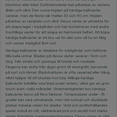
blommor eller blad. Doftintensiteten kan påverkas av växtens
ålder och vård. Den vuxna höjden på härdiga balkväxter
varierar, men de flesta når mellan 30 och 90 cm. Höjden
påverkas av växtplats och vård. Dessa växter är utmärkta för
att skapa lager i trädgården och kan kombineras med andra
frosttåliga växter för att skapa en harmonisk helhet. Att köpa
härdiga balkväxter är ett bra val för den som vill ha en tålig
och vacker trädgård året runt.
Härdiga balkväxter är idealiska för trädgårdar som behöver
tåla kalla vintrar. Bladen på dessa växter varierar i form och
färg, från smala och spetsiga till breda och rundade.
Färgerna kan skifta från djupt grönt till silvergrått, beroende
på sort och klimat. Bladstrukturen är ofta vaxartad eller hårig,
vilket hjälper till att skydda mot kyla. Många härdiga
balkväxter behåller sina blad under vintern, vilket ger en grön
touch även i kalla månader. Vinterhärdigheten hos härdiga
balkväxter beror på flera faktorer. Temperaturer under -15
grader kan vara utmanande, men rätt sortval och skyddade
platser minskar risken för skador. Vind och jordförhållanden
spelar också en roll; väldränerad jord och skydd mot starka
vindar förbättrar överlevnadschanserna. Dessa växter är ofta