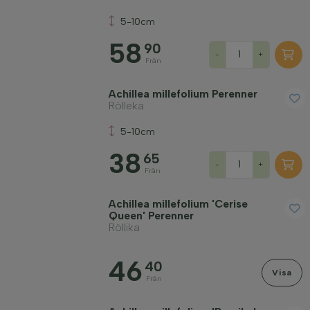
Pris
5-10cm
58
90
-
+
Från
Achillea millefolium Perenner
Rölleka
Vinterhärdighet
5-10cm
38
Vintergröna växter
65
-
+
Från
Aromatiska växter
Achillea millefolium 'Cerise
Queen' Perenner
Röllika
Fruktbärande växter
46
40
Visa
Från
Jordmån