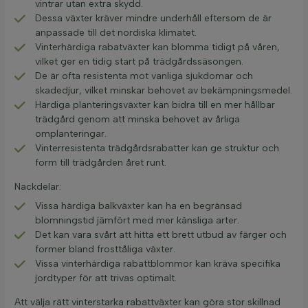
vintrar utan extra skydd.
Dessa växter kräver mindre underhåll eftersom de är
anpassade till det nordiska klimatet.
Vinterhärdiga rabatväxter kan blomma tidigt på våren,
vilket ger en tidig start på trädgårdssäsongen.
De är ofta resistenta mot vanliga sjukdomar och
skadedjur, vilket minskar behovet av bekämpningsmedel.
Härdiga planteringsväxter kan bidra till en mer hållbar
trädgård genom att minska behovet av årliga
omplanteringar.
Vinterresistenta trädgårdsrabatter kan ge struktur och
form till trädgården året runt.
Nackdelar:
Vissa härdiga balkväxter kan ha en begränsad
blomningstid jämfört med mer känsliga arter.
Det kan vara svårt att hitta ett brett utbud av färger och
former bland frosttåliga växter.
Vissa vinterhärdiga rabattblommor kan kräva specifika
jordtyper för att trivas optimalt.
Att välja rätt vinterstarka rabattväxter kan göra stor skillnad