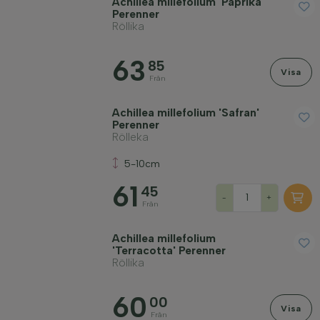
Achillea millefolium 'Paprika'
Perenner
Tillämpa filter
Röllika
63
85
Visa
Från
Achillea millefolium 'Safran'
Perenner
Rölleka
5-10cm
61
45
-
+
Från
Achillea millefolium
'Terracotta' Perenner
Röllika
60
00
Visa
Från