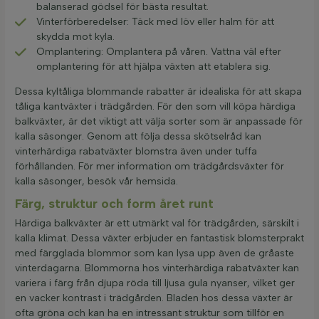
balanserad gödsel för bästa resultat.
Vinterförberedelser: Täck med löv eller halm för att
skydda mot kyla.
Omplantering: Omplantera på våren. Vattna väl efter
omplantering för att hjälpa växten att etablera sig.
Dessa kyltåliga blommande rabatter är idealiska för att skapa
tåliga kantväxter i trädgården. För den som vill köpa härdiga
balkväxter, är det viktigt att välja sorter som är anpassade för
kalla säsonger. Genom att följa dessa skötselråd kan
vinterhärdiga rabatväxter blomstra även under tuffa
förhållanden. För mer information om trädgårdsväxter för
kalla säsonger, besök vår hemsida.
Färg, struktur och form året runt
Härdiga balkväxter är ett utmärkt val för trädgården, särskilt i
kalla klimat. Dessa växter erbjuder en fantastisk blomsterprakt
med färgglada blommor som kan lysa upp även de gråaste
vinterdagarna. Blommorna hos vinterhärdiga rabatväxter kan
variera i färg från djupa röda till ljusa gula nyanser, vilket ger
en vacker kontrast i trädgården. Bladen hos dessa växter är
ofta gröna och kan ha en intressant struktur som tillför en