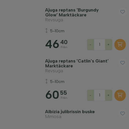
Ajuga reptans 'Burgundy
Glow' Marktäckare
Revsuga
5-10cm
46
40
-
+
Från
Ajuga reptans 'Catlin's Giant'
Marktäckare
Revsuga
5-10cm
60
55
-
+
Från
Albizia julibrissin buske
Mimosa