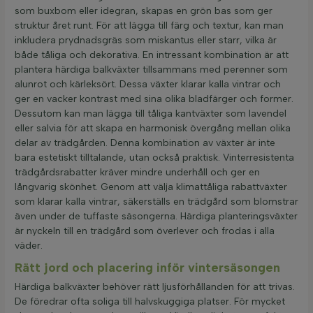
som buxbom eller idegran, skapas en grön bas som ger
struktur året runt. För att lägga till färg och textur, kan man
inkludera prydnadsgräs som miskantus eller starr, vilka är
både tåliga och dekorativa. En intressant kombination är att
plantera härdiga balkväxter tillsammans med perenner som
alunrot och kärleksört. Dessa växter klarar kalla vintrar och
ger en vacker kontrast med sina olika bladfärger och former.
Dessutom kan man lägga till tåliga kantväxter som lavendel
eller salvia för att skapa en harmonisk övergång mellan olika
delar av trädgården. Denna kombination av växter är inte
bara estetiskt tilltalande, utan också praktisk. Vinterresistenta
trädgårdsrabatter kräver mindre underhåll och ger en
långvarig skönhet. Genom att välja klimattåliga rabattväxter
som klarar kalla vintrar, säkerställs en trädgård som blomstrar
även under de tuffaste säsongerna. Härdiga planteringsväxter
är nyckeln till en trädgård som överlever och frodas i alla
väder.
Rätt jord och placering inför vintersäsongen
Härdiga balkväxter behöver rätt ljusförhållanden för att trivas.
De föredrar ofta soliga till halvskuggiga platser. För mycket