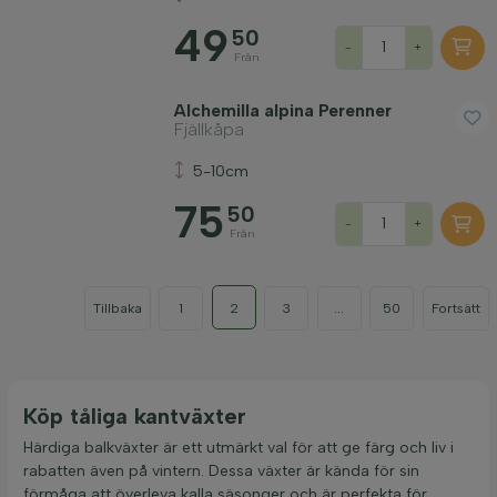
49
50
-
+
Från
Alchemilla alpina Perenner
Fjällkåpa
5-10cm
75
50
-
+
Från
Tillbaka
1
2
3
...
50
Fortsätt
Köp tåliga kantväxter
Härdiga balkväxter är ett utmärkt val för att ge färg och liv i
rabatten även på vintern. Dessa växter är kända för sin
förmåga att överleva kalla säsonger och är perfekta för