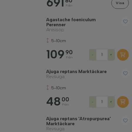
691
80
Visa
Från
Agastache foeniculum
Perenner
Anisisop
5-10cm
109
90
-
+
Från
Ajuga reptans Marktäckare
Revsuga
5-10cm
48
00
-
+
Från
Ajuga reptans 'Atropurpurea'
Marktäckare
Revsuga