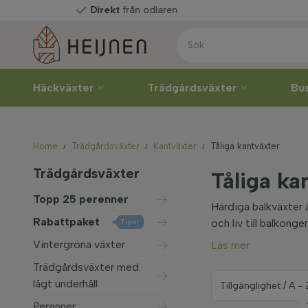
Direkt
från odlaren
Häckväxter
Trädgårdsväxter
Bu
Home
Trädgårdsväxter
Kantväxter
Tåliga kantväxter
Trädgårdsväxter
Tåliga ka
Topp 25 perenner
Härdiga balkväxter ä
Rabattpaket
och liv till balkonge
Tips!
Vintergröna växter
Läs mer
Trädgårdsväxter med
lågt underhåll
Perenner