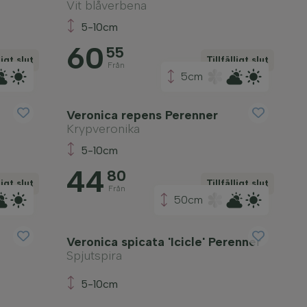
Vit blåverbena
5-10cm
60
55
ligt slut
Tillfälligt slut
Från
5cm
Veronica repens Perenner
Krypveronika
5-10cm
44
80
ligt slut
Tillfälligt slut
Från
50cm
Veronica spicata 'Icicle' Perenner
Spjutspira
5-10cm