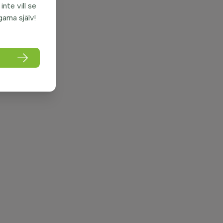
nte vill se
garna själv!