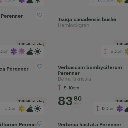
s Perenner
Tsuga canadensis buske
Hemlockgran
Tillfälligt slut
Tillfäl
0cm
180cm
Verbascum bombyciferum
cea Perenner
Perenner
Bomullskrissla
5-10cm
83
80
Tillfälligt slut
Tillfäl
Från
150cm
120cm
iflorum Perenner
Verbena hastata Perenner