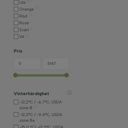
30
Lila
33
Orange
72
Röd
1
Roze
2
Svart
24
Vit
Pris
Vinterhärdighet
-12,2°C / -6,7°C, USDA
16
zone 8
-12,2°C / -9,4°C, USDA
2
zone 8a
-15,0 °C/ -12,2°C, USDA