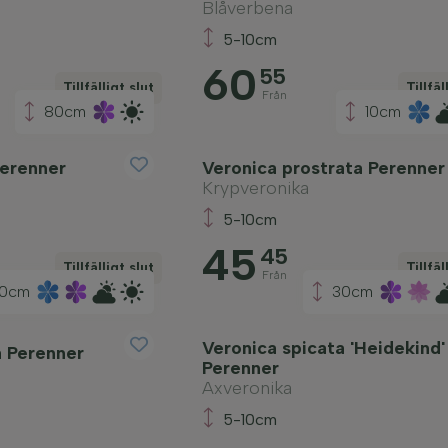
Blåverbena
5-10cm
60
55
Tillfälligt slut
Tillfäl
Från
80cm
10cm
Perenner
Veronica prostrata Perenner
Krypveronika
5-10cm
45
45
Tillfälligt slut
Tillfäl
Från
0cm
30cm
Veronica spicata 'Heidekind'
a Perenner
Perenner
Axveronika
5-10cm