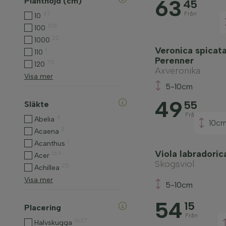
63
Planthöjd (cm)
45
47
Från
10
128
100
22
1000
Veronica spicata 
1
110
Perenner
75
120
Axveronika
Visa mer
5-10cm
49
55
Släkte
Från
4
Abelia
10c
3
Acaena
1
Acanthus
Viola labradori
169
Acer
Skogsviol
25
Achillea
Visa mer
5-10cm
54
15
Placering
Från
1627
Halvskugga