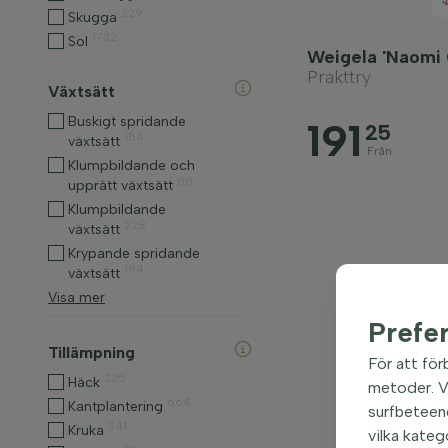
229
Skugga
1732
Sol
Weigela 'Naomi 
Prakttry
Växtsätt
Buskigt spridande
191
25
154
växtsätt
Från
Klumpbildande och
88
upprätt växtsätt
Klumpbildande
228
växtsätt
Krypande spridande
194
växtsätt
Visa mer
Prefe
Tillämpning
För att för
225
Häck
metoder. Vi
664
Kantplantering
surfbeteend
341
Kruka
vilka kateg