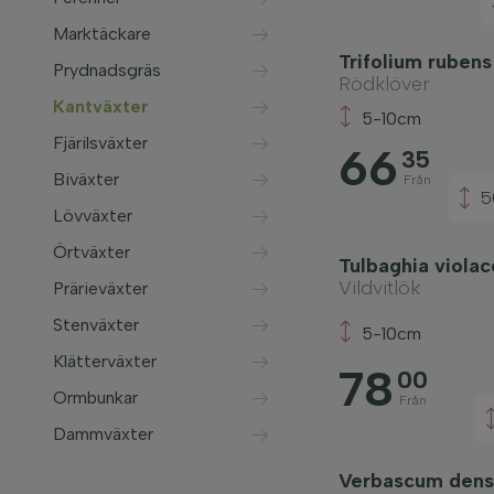
Marktäckare
Trifolium ruben
Prydnadsgräs
Rödklöver
Kantväxter
5-10cm
Fjärilsväxter
66
35
Biväxter
Från
5
Lövväxter
Örtväxter
Tulbaghia viola
Vildvitlök
Prärieväxter
Stenväxter
5-10cm
Klätterväxter
78
00
Ormbunkar
Från
Dammväxter
Verbascum dens