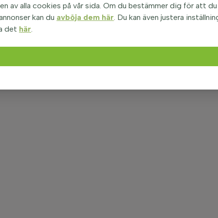
n av alla cookies på vår sida. Om du bestämmer dig för att du i
 annonser kan du
avböja dem här
. Du kan även justera inställnin
a det
här
.