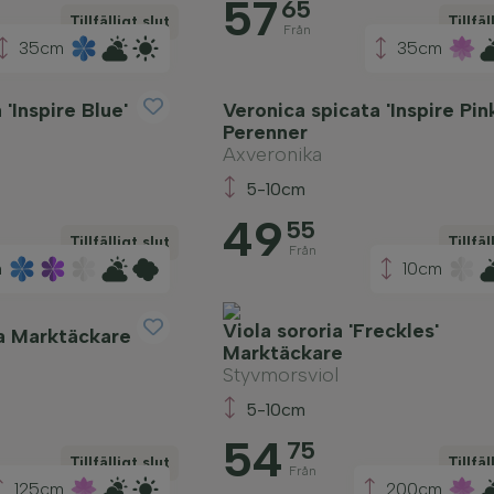
57
65
Tillfälligt slut
Tillfäl
Från
35cm
35cm
'Inspire Blue'
Veronica spicata 'Inspire Pin
Perenner
Axveronika
5-10cm
49
55
Tillfälligt slut
Tillfäl
Från
m
10cm
Viola sororia 'Freckles'
ca Marktäckare
Marktäckare
Styvmorsviol
5-10cm
54
75
Tillfälligt slut
Tillfäl
Från
125cm
200cm