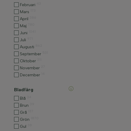
43
Februari
173
Mars
386
April
780
Maj
1041
Juni
971
Juli
862
Augusti
531
September
211
Oktober
27
November
14
December
Bladfärg
34
Blå
39
Brun
137
Grå
1870
Grön
38
Gul