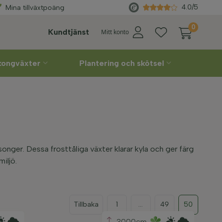
Välj
leveransvecka
själv
4.0/5
Mina tillväxtpoäng
0
Kundtjänst
Mitt konto
lkongväxter
Plantering och skötsel
onger. Dessa frosttåliga växter klarar kyla och ger färg
miljö.
Tillbaka
1
...
49
50
3000cm