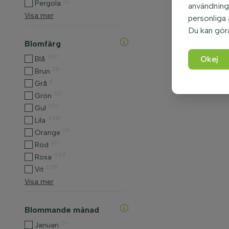
22
Pergola
användninge
Visa mer
personliga
Du kan gör
Blomfärg
189
Okej
Blå
28
Brun
6
Grå
55
Grön
253
Gul
498
Lila
38
Orange
301
Röd
499
Rosa
678
Vit
Visa mer
Blommande månad
26
Januari