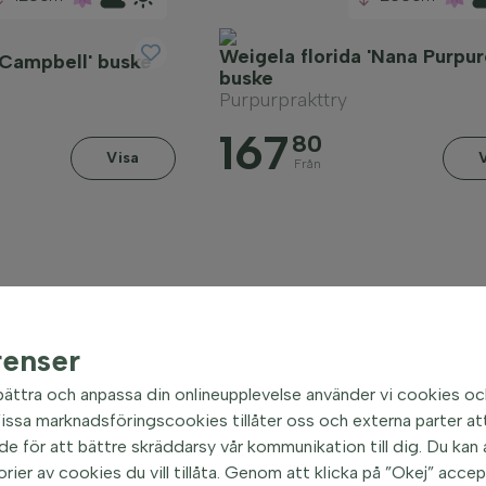
Weigela florida 'Nana Purpur
Campbell' buske
buske
Purpurprakttry
167
80
Visa
Från
renser
bättra och anpassa din onlineupplevelse använder vi cookies oc
ssa marknadsföringscookies tillåter oss och externa parter att
e för att bättre skräddarsy vår kommunikation till dig. Du kan al
orier av cookies du vill tillåta. Genom att klicka på ”Okej” acce