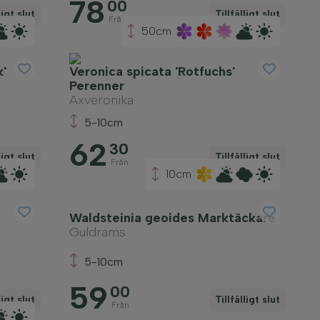
78
00
ligt slut
Tillfälligt slut
Från
50cm
k'
Veronica spicata 'Rotfuchs'
Perenner
Axveronika
5-10cm
62
30
ligt slut
Tillfälligt slut
Från
10cm
Waldsteinia geoides Marktäckare
Guldrams
5-10cm
59
00
ligt slut
Tillfälligt slut
Från