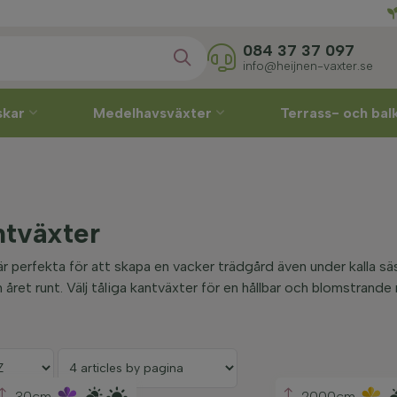
Direkt
084 37 37 097
info@heijnen-vaxter.se
skar
Medelhavsväxter
Terrass- och ba
ntväxter
r perfekta för att skapa en vacker trädgård även under kalla säs
n året runt. Välj tåliga kantväxter för en hållbar och blomstrande 
30cm
2000cm