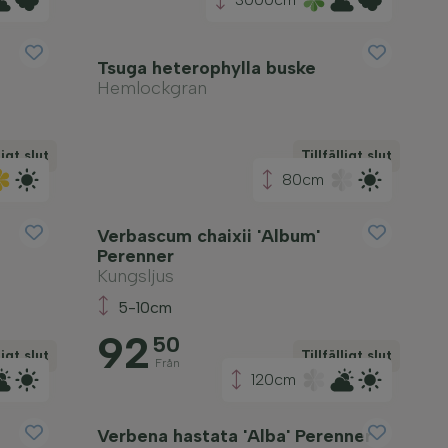
Tsuga heterophylla buske
Hemlockgran
ligt slut
Tillfälligt slut
80cm
Verbascum chaixii 'Album'
Perenner
Kungsljus
5-10cm
92
50
ligt slut
Tillfälligt slut
Från
120cm
Verbena hastata 'Alba' Perenner