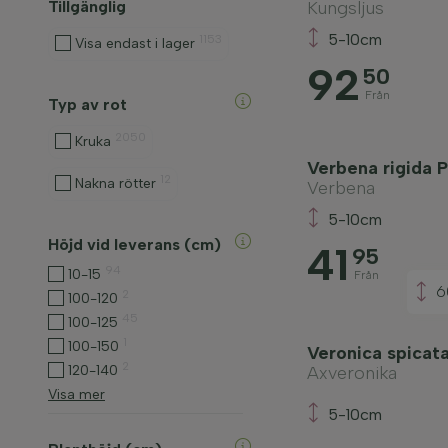
Tillgänglig
Kungsljus
5-10cm
1153
Visa endast i lager
92
50
Från
Typ av rot
2050
Kruka
Verbena rigida 
12
Nakna rötter
Verbena
5-10cm
Höjd vid leverans (cm)
41
95
94
10-15
Från
6
2
100-120
45
100-125
1
100-150
Veronica spicat
2
120-140
Axveronika
Visa mer
5-10cm