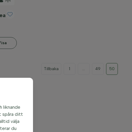
ea'
Visa
Tillbaka
1
...
49
50
h liknande
 spåra ditt
ltid välja
pterar du