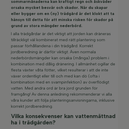
sommarmånaderna kan kraftigt regn och åskväder
orsaka mycket besvär och skador. När du skapar
eller bygger om en (ny) trädgård är det klokt att ta
hänsyn till detta för att minska risken för skador på
grund av stora mängder nederbörd.
I alla trädgårdar är det viktigt att jorden kan dräneras
tillräckligt väl kombinerat med rätt plantering som
passar förhållandena i din trädgård. Korrekt
jordberedning är därför viktigt. Även normala
nederbördsmängder kan orsaka (många) problem i
kombination med dålig dränering. I allmänhet ogillar de
flesta växter våta fötter, vilket resulterar i att de inte
växer ordentligt eller till och med kan dö (ofta i
kombination med en svampinfektion) av överflödigt
vatten. Med andra ord är bra jord grunden för
framgång! Av denna anledning rekommenderar vi alla
våra kunder att följa planteringsanvisningarna, inklusive
korrekt jordberedning.
Vilka konsekvenser kan vattenmättnad
ha i trädgården?