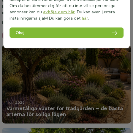
Et nytt blogginlägg med roliga tips och fakta kommer att visas
Om du bestämmer dig för att du inte vill se personliga
här varje månad och våra sociala mediekanaler är också fulla av
annonser kan du
avböja dem här
. Du kan även justera
inspirerande inlägg.
inställningarna själv! Du kan göra det
här
.
Låt dig bli förvånad och följ oss!
Okej
Fler bloggar
1 juni 2026
Värmetåliga växter för trädgården – de bästa
arterna för soliga lägen