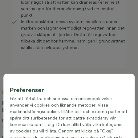
lutar något så att vatten kan dräneras (eller helst
samlas upp för återanvändning) vid en central
punkt.
Infiltrationslådor: dessa system installeras under
marken och lagrar överflödigt regnvatten innan det
gradvis släpps ut i jorden. Detta för regnvattnet
tillbaka dit det hör hemma, nämligen i grundvattnet
istället för i avloppssystemet.
Preferenser
Blogg
För att förbättra och anpassa din onlineupplevelse
Personlig rådgivning, inspiration och våra
använder vi cookies och liknande metoder. Vissa
bästa tips!
marknadsföringscookies tillåter oss och externa parter att
spåra ditt surfbeteende för att bättre skräddarsy vår
Det här är platsen att vara för att bli inspirerad när det gäller att
kommunikation till dig. Du kan alltid välja vilka kategorier
förverkliga ett grönskande projekt av alla storlekar.
av cookies du vill tillåta. Genom att klicka på ”Okej”
accepterar du användningen av alla cookies på vår sida.