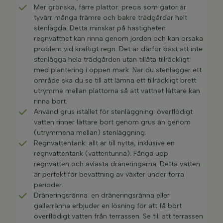
Mer grönska, färre plattor: precis som gator är
tyvärr många främre och bakre trädgårdar helt
stenlagda. Detta minskar på hastigheten
regnvattnet kan rinna genom jorden och kan orsaka
problem vid kraftigt regn. Det är därför bäst att inte
stenlägga hela trädgården utan tillåta tillräckligt
med plantering i öppen mark. När du stenlägger ett
område ska du se till att lämna ett tillräckligt brett
utrymme mellan plattorna så att vattnet lättare kan
rinna bort.
Använd grus istället för stenläggning: överflödigt
vatten rinner lättare bort genom grus än genom
(utrymmena mellan) stenläggning.
Regnvattentank: allt är till nytta, inklusive en
regnvattentank (vattentunna). Fånga upp
regnvatten och avlasta dräneringarna. Detta vatten
är perfekt för bevattning av växter under torra
perioder.
Dräneringsränna: en dräneringsränna eller
gallerränna erbjuder en lösning för att få bort
överflödigt vatten från terrassen. Se till att terrassen