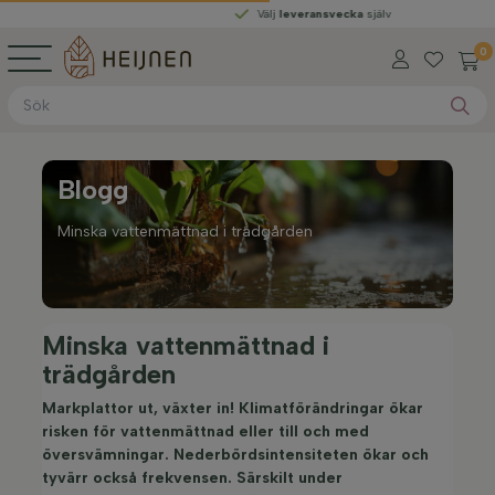
Välj
leveransvecka
själv
0
Blogg
Minska vattenmättnad i trädgården
Minska vattenmättnad i
trädgården
Markplattor ut, växter in! Klimatförändringar ökar
risken för vattenmättnad eller till och med
översvämningar. Nederbördsintensiteten ökar och
tyvärr också frekvensen. Särskilt under