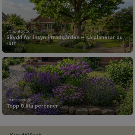
30 april 2026
Skydd för insyn i trädgården – så planerar du
rätt
24 mars 2026
Topp 5 lila perenner