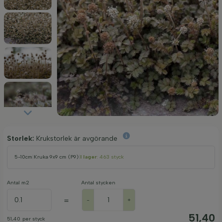
Storlek:
Krukstorlek är avgörande
5-10cm
|
Kruka 9x9 cm (P9)
|
I lager
: 463 styck
Antal m2
Antal stycken
=
-
+
51,40
51,40
per styck