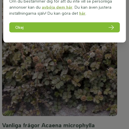
Om du bestämmer dig för att du inte vill se personliga
annonser kan du
avböja dem här
. Du kan även justera
inställningarna själv! Du kan göra det
här
.
Okej
Vanliga frågor Acaena microphylla