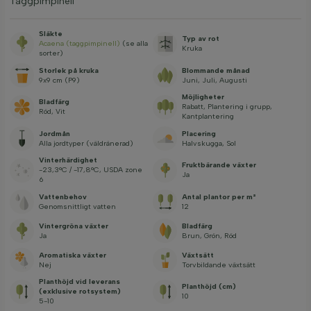
Taggpimpinell
Släkte
Typ av rot
Acaena (taggpimpinell)
(se alla
Kruka
sorter)
Storlek på kruka
Blommande månad
9x9 cm (P9)
Juni, Juli, Augusti
Möjligheter
Bladfärg
Rabatt, Plantering i grupp,
Röd, Vit
Kantplantering
Jordmån
Placering
Alla jordtyper (väldränerad)
Halvskugga, Sol
Vinterhärdighet
Fruktbärande växter
-23,3°C / -17,8°C, USDA zone
Ja
6
Vattenbehov
Antal plantor per m²
Genomsnittligt vatten
12
Vintergröna växter
Bladfärg
Ja
Brun, Grön, Röd
Aromatiska växter
Växtsätt
Nej
Torvbildande växtsätt
Planthöjd vid leverans
Planthöjd (cm)
(exklusive rotsystem)
10
5-10