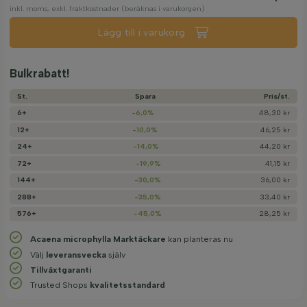
inkl. moms, exkl. fraktkostnader (beräknas i varukorgen)
Lägg till i varukorg
Bulkrabatt!
St.
Spara
Pris/­st.
6+
-6,0%
48,30 kr
12+
-10,0%
46,25 kr
24+
-14,0%
44,20 kr
72+
-19,9%
41,15 kr
144+
-30,0%
36,00 kr
288+
-35,0%
33,40 kr
576+
-45,0%
28,25 kr
Acaena microphylla Marktäckare
kan planteras nu
Välj
leveransvecka
själv
Tillväxtgaranti
Trusted Shops
kvalitetsstandard