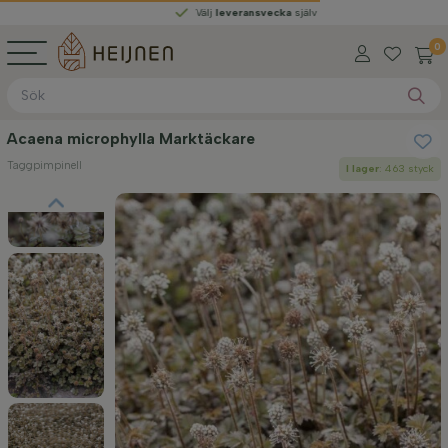
Välj
leveransvecka
själv
0
Acaena microphylla Marktäckare
Taggpimpinell
I lager
: 463 styck