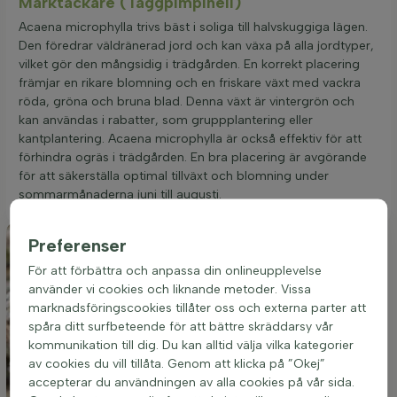
Marktäckare (Taggpimpinell)
Acaena microphylla trivs bäst i soliga till halvskuggiga lägen.
Den föredrar väldränerad jord och kan växa på alla jordtyper,
vilket gör den mångsidig i trädgården. En korrekt placering
främjar en rikare blomning och en friskare växt med vackra
röda, gröna och bruna blad. Denna växt är vintergrön och
kan användas i rabatter, som gruppplantering eller
kantplantering. Acaena microphylla är också effektiv för att
förhindra ogräs i trädgården. En bra placering är avgörande
för att säkerställa optimal tillväxt och blomning under
sommarmånaderna juni till augusti.
Preferenser
För att förbättra och anpassa din onlineupplevelse
använder vi cookies och liknande metoder. Vissa
marknadsföringscookies tillåter oss och externa parter att
spåra ditt surfbeteende för att bättre skräddarsy vår
kommunikation till dig. Du kan alltid välja vilka kategorier
av cookies du vill tillåta. Genom att klicka på ”Okej”
accepterar du användningen av alla cookies på vår sida.