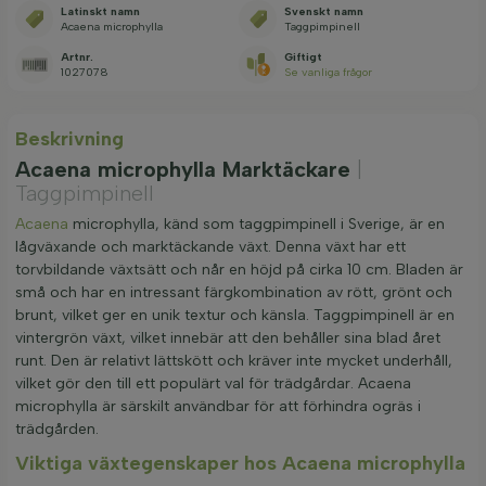
Latinskt namn
Svenskt namn
Acaena microphylla
Taggpimpinell
Artnr.
Giftigt
1027078
Se vanliga frågor
Beskrivning
Acaena microphylla Marktäckare
|
Taggpimpinell
Acaena
microphylla, känd som taggpimpinell i Sverige, är en
lågväxande och marktäckande växt. Denna växt har ett
torvbildande växtsätt och når en höjd på cirka 10 cm. Bladen är
små och har en intressant färgkombination av rött, grönt och
brunt, vilket ger en unik textur och känsla. Taggpimpinell är en
vintergrön växt, vilket innebär att den behåller sina blad året
runt. Den är relativt lättskött och kräver inte mycket underhåll,
vilket gör den till ett populärt val för trädgårdar. Acaena
microphylla är särskilt användbar för att förhindra ogräs i
trädgården.
Viktiga växtegenskaper hos Acaena microphylla