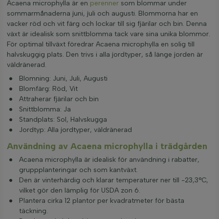
Acaena microphylla är en
perenner
som blommar under
sommarmånaderna juni, juli och augusti. Blommorna har en
vacker röd och vit färg och lockar till sig fjärilar och bin. Denna
växt är idealisk som snittblomma tack vare sina unika blommor.
För optimal tillväxt föredrar Acaena microphylla en solig till
halvskuggig plats. Den trivs i alla jordtyper, så länge jorden är
väldränerad.
Blomning: Juni, Juli, Augusti
Blomfärg: Röd, Vit
Attraherar fjärilar och bin
Snittblomma: Ja
Standplats: Sol, Halvskugga
Jordtyp: Alla jordtyper, väldränerad
Användning av Acaena microphylla i trädgården
Acaena microphylla är idealisk för användning i rabatter,
gruppplanteringar och som kantväxt.
Den är vinterhärdig och klarar temperaturer ner till -23,3°C,
vilket gör den lämplig för USDA zon 6.
Plantera cirka 12 plantor per kvadratmeter för bästa
täckning.