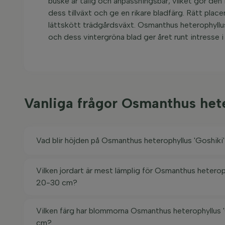
buske är tålig och anpassningsbar, vilket gör den 
dess tillväxt och ge en rikare bladfärg. Rätt place
lättskött trädgårdsväxt. Osmanthus heterophyllus '
och dess vintergröna blad ger året runt intresse i
Vanliga frågor Osmanthus het
Vad blir höjden på Osmanthus heterophyllus 'Goshik
Vilken jordart är mest lämplig för Osmanthus heterop
20-30 cm?
Vilken färg har blommorna Osmanthus heterophyllus 
cm?