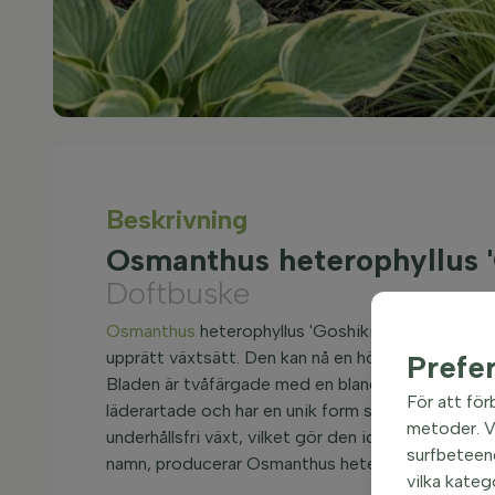
Beskrivning
Osmanthus heterophyllus 
Doftbuske
Osmanthus
heterophyllus 'Goshiki', känd som Dof
upprätt växtsätt. Den kan nå en höjd av cirka 15
Prefe
Bladen är tvåfärgade med en blandning av gult och
För att för
läderartade och har en unik form som bidrar till b
metoder. Vi
underhållsfri växt, vilket gör den idealisk för båd
surfbeteend
namn, producerar Osmanthus heterophyllus 'Goshik
vilka kateg