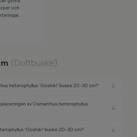
 kan gynna
vacker och
nteringar,
 cm
(Doftbuske)
hus heterophyllus 'Goshiki' buske 20-30 cm?
a placeringen av Osmanthus heterophyllus
erophyllus 'Goshiki' buske 20-30 cm?