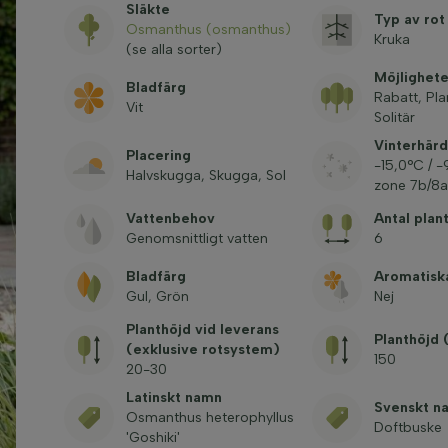
Släkte
Typ av rot
Osmanthus (osmanthus)
Kruka
(se alla sorter)
Möjlighete
Bladfärg
Rabatt, Pla
Vit
Solitär
Vinterhärd
Placering
-15,0°C / 
Halvskugga, Skugga, Sol
zone 7b/8a
Vattenbehov
Antal plan
Genomsnittligt vatten
6
Bladfärg
Aromatisk
Gul, Grön
Nej
Planthöjd vid leverans
Planthöjd
(exklusive rotsystem)
150
20-30
Latinskt namn
Svenskt n
Osmanthus heterophyllus
Doftbuske
'Goshiki'