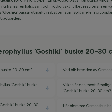
idealisk för olika jordtyper. En skyddad plats från starka vindar
ring främjar en hälsosam och frodig växt, vilket resulterar i en 
Goshiki' passar utmärkt i rabatter, som solitär eller i grupppla
 trädgården.
erophyllus 'Goshiki' buske 20-30
i' buske 20-30 cm?
Vad blir bredden av Osmant
hyllus 'Goshiki' buske
Vilken är den mest lämplig
'Goshiki' buske 20-30 cm?
'Goshiki' buske 20-30
När blommar Osmanthus het