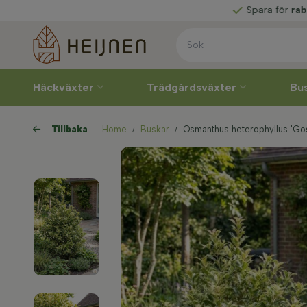
svecka
Spara för
rabatter
Häckväxter
Trädgårdsväxter
Bu
Tillbaka
Home
Buskar
Osmanthus heterophyllus 'Gos