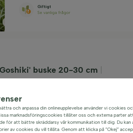
Giftigt
Se vanliga frågor
'Goshiki' buske 20-30 cm
|
tbuske i Sverige, är en vintergrön buske med ett
0 cm och har en bredd som ofta är något mindre.
renser
 grönt, vilket ger ett dekorativt utseende. Bladen är
bättra och anpassa din onlineupplevelse använder vi cookies oc
uskens attraktionskraft. Doftbuske är en lättskött och
ssa marknadsföringscookies tillåter oss och externa parter att
e soliga och skuggiga platser i trädgården. Trots sitt
e för att bättre skräddarsy vår kommunikation till dig. Du kan al
i' inga doftande blommor eller frukter.
orier av cookies du vill tillåta. Genom att klicka på ”Okej” acce