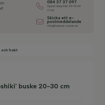
084 37 37 097
rön
Öppet idag från 09:00 till
ad
17:00
Skicka ett e-
postmeddelande
info@heijnen-vaxter.se
 och frakt
shiki' buske 20-30 cm