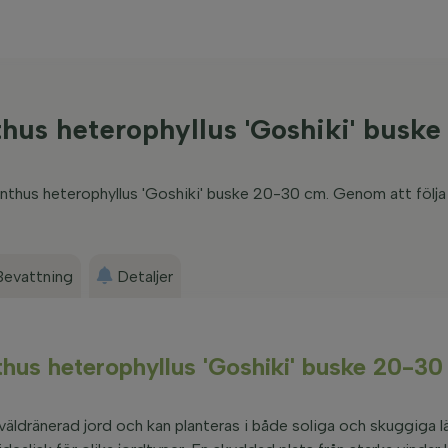
thus heterophyllus 'Goshiki' busk
manthus heterophyllus 'Goshiki' buske 20-30 cm. Genom att följa
Bevattning
Detaljer
hus heterophyllus 'Goshiki' buske 20-3
 väldränerad jord och kan planteras i både soliga och skuggiga 