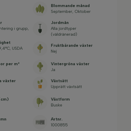
Blommande månad
September, Oktober
r
Jordmån
ntering i grupp,
Alla jordtyper
(väldränerad)
ighet
Fruktbärande växter
-9,4°C, USDA
Nej
tor per m²
Vintergröna växter
Ja
a växter
Växtsätt
Upprätt växtsätt
 (cm)
Växtform
Buske
amn
Artnr.
1000855