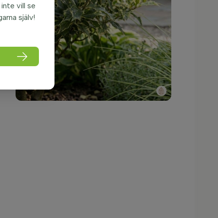
nte vill se
garna själv!