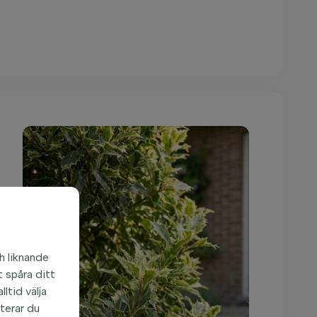
h liknande
 spåra ditt
ltid välja
pterar du