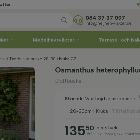
084 37 37 097
info@heijnen-vaxter.se
skar
Medelhavsväxter
Terrass- och ba
hiki' Doftbuske buske 20-30 i kruka C2
Osmanthus heterophyllu
Doftbuske
Storlek:
Växthöjd är avgörande
20-30cm
|
Kruka
|
Tillfälligt s
135
50
per styck
Från
inkl. moms, exkl. fraktko