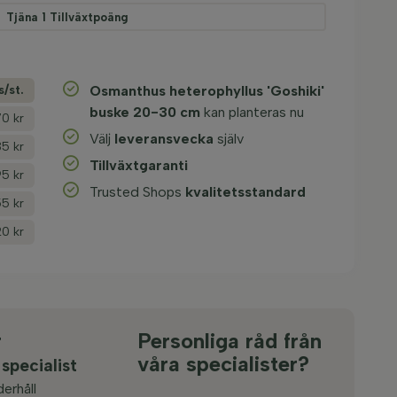
Tjäna
1
Tillväxtpoäng
s/­st.
Osmanthus heterophyllus 'Goshiki'
buske 20-30 cm
kan planteras nu
70 kr
Välj
leveransvecka
själv
35 kr
Tillväxtgaranti
95 kr
Trusted Shops
kvalitetsstandard
55 kr
20 kr
r
Personliga råd från
våra specialister?
 specialist
erhåll