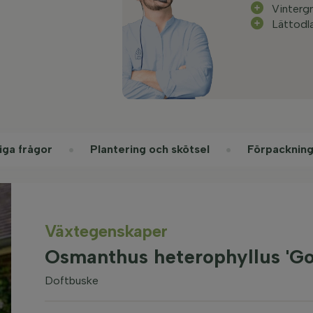
Vinterg
Lättodl
iga frågor
Plantering och skötsel
Förpackning
Växtegenskaper
Osmanthus heterophyllus 'Go
Doftbuske