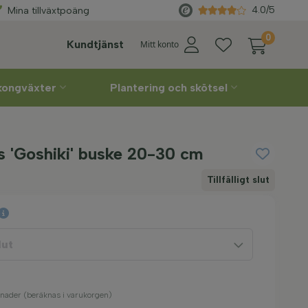
rabatter
Direkt
från odlaren
4.0/5
Mina tillväxtpoäng
0
Kundtjänst
Mitt konto
lkongväxter
Plantering och skötsel
s 'Goshiki' buske 20-30 cm
Tillfälligt slut
lut
stnader (beräknas i varukorgen)