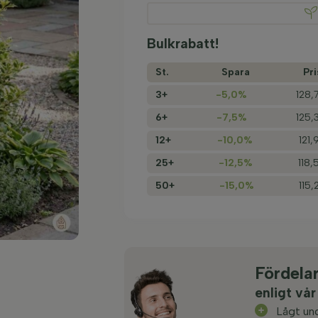
Bulkrabatt!
St.
Spara
Pri
3+
-5,0%
128,
6+
-7,5%
125,
12+
-10,0%
121,
25+
-12,5%
118,
50+
-15,0%
115,
Fördela
enligt vår
Lågt und