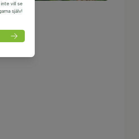
nte vill se
garna själv!