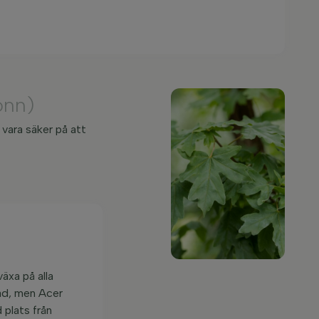
önn)
vara säker på att
äxa på alla
rad, men Acer
 plats från