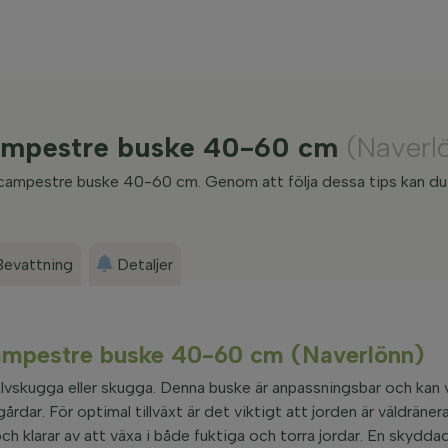
 campestre buske 40-60 cm
(Naverl
er campestre buske 40-60 cm. Genom att följa dessa tips kan du 
Bevattning
Detaljer
campestre buske 40-60 cm (Naverlönn)
lvskugga eller skugga. Denna buske är anpassningsbar och kan v
årdar. För optimal tillväxt är det viktigt att jorden är väldräne
h klarar av att växa i både fuktiga och torra jordar. En skyddad