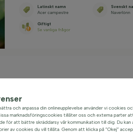
Latinskt namn
Svenskt n
Acer campestre
Naverlönn
Giftigt
Se vanliga frågor
0-60 cm
| Naverlönn
renser
är en buske med ett upprätt växtsätt. Naverlönn kan
varierar beroende på växtförhållandena. Bladen är
bättra och anpassa din onlineupplevelse använder vi cookies oc
är inte doftande och faller av på vintern, vilket gör
ssa marknadsföringscookies tillåter oss och externa parter att
e är relativt lättskött och kräver inte mycket
e för att bättre skräddarsy vår kommunikation till dig. Du kan al
är, vilket gör den idealisk för trädgårdar där man vill
orier av cookies du vill tillåta. Genom att klicka på ”Okej” acce