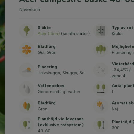
Naverlönn
Släkte
Typ av rot
Acer (lönn)
(se alla sorter)
Kruka
Bladfärg
Möjlighete
Gul, Grön
Plantering 
Vinterhärd
Placering
-34,4°C / 
Halvskugga, Skugga, Sol
zone 4
Vattenbehov
Antal plan
Genomsnittligt vatten
1
Bladfärg
Aromatisk
Grön
Nej
Planthöjd vid leverans
Planthöjd
(exklusive rotsystem)
300
40-60