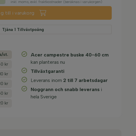
inkl. moms, exkl. fraktkostnader (beräknas i varukorgen)
g till i varukorg
Tjäna
1
Tillväxtpoäng
s/­st.
Acer campestre buske 40-60 cm
kan planteras nu
40 kr
Tillväxtgaranti
10 kr
Leverans inom
2 till 7 arbetsdagar
80 kr
Noggrann och snabb leverans
i
50 kr
hela Sverige
20 kr