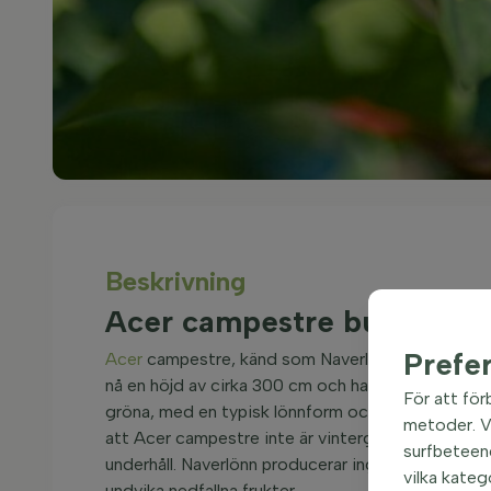
Beskrivning
Acer campestre buske 4
Prefe
Acer
campestre, känd som Naverlönn på svenska, 
nå en höjd av cirka 300 cm och har en bredd som 
För att för
gröna, med en typisk lönnform och en slät yta. De 
metoder. Vi
att Acer campestre inte är vintergrön. Denna busk
surfbeteend
underhåll. Naverlönn producerar inga frukter eller b
vilka kateg
undvika nedfallna frukter.