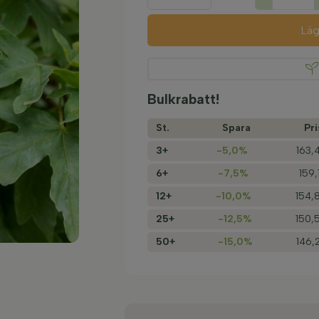
Läg
Bulkrabatt!
St.
Spara
Pri
3+
-5,0%
163,
6+
-7,5%
159,
12+
-10,0%
154,
25+
-12,5%
150,
50+
-15,0%
146,