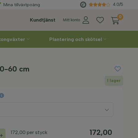
Välj
leveransvecka
själv
4.0/5
Mina tillväxtpoäng
0
Kundtjänst
Mitt konto
lkongväxter
Plantering och skötsel
40-60 cm
I lager
172,00
172,00
per styck
+