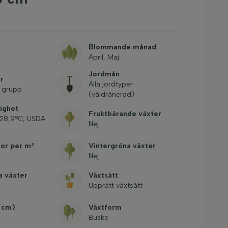
Blommande månad
April, Maj
Jordmån
r
Alla jordtyper
i grupp
(väldränerad)
ighet
Fruktbärande växter
-28,9°C, USDA
Nej
tor per m²
Vintergröna växter
Nej
a växter
Växtsätt
Upprätt växtsätt
 (cm)
Växtform
Buske