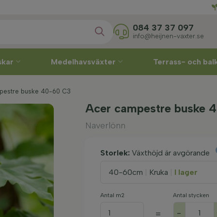
Direkt
084 37 37 097
info@heijnen-vaxter.se
skar
Medelhavsväxter
Terrass- och ba
mpestre buske 40-60 C3
Acer campestre buske 
Naverlönn
Storlek:
Växthöjd är avgörande
40-60cm
|
Kruka
|
I lager
Antal m2
Antal stycken
-
=