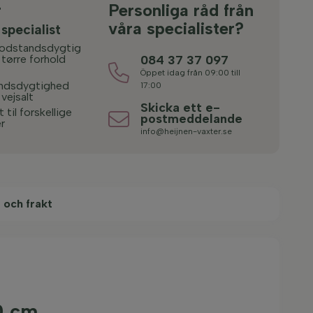
r
Personliga råd från
våra specialister?
 specialist
odstandsdygtig
 tørre forhold
084 37 37 097
Öppet idag från 09:00 till
ndsdygtighed
17:00
 vejsalt
Skicka ett e-
 til forskellige
postmeddelande
r
info@heijnen-vaxter.se
 och frakt
0 cm