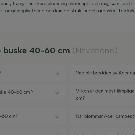
ering främjar en rikare blomning under april och maj, samt en fr
k för gruppplantering och kan ge struktur och grönska i trädgå
re buske 40-60 cm
(Naverlönn)
?
Vad blir bredden av Acer 
Vilken är den mest lämplig
buske 40-60 cm?
cm?
0-60 cm?
När blommar Acer campest