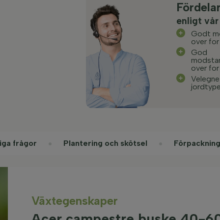
Fördela
enligt vår
Godt m
over for
God
modsta
over for
Velegnet
jordtype
iga frågor
Plantering och skötsel
Förpackning
Växtegenskaper
Acer campestre buske 40-6