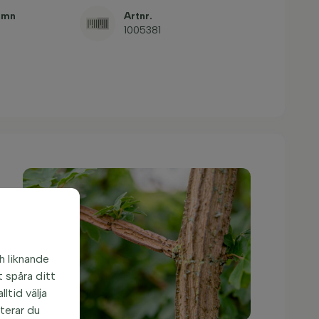
amn
Artnr.
1005381
h liknande
 spåra ditt
ltid välja
pterar du