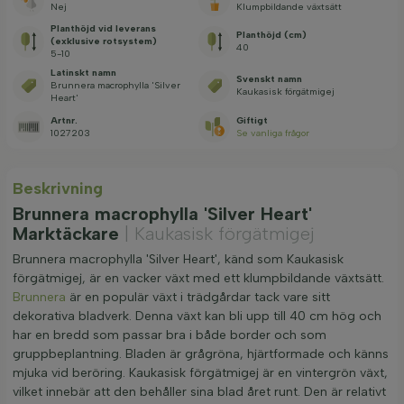
Nej
Klumpbildande växtsätt
Planthöjd vid leverans
Planthöjd (cm)
(exklusive rotsystem)
40
5-10
Latinskt namn
Svenskt namn
Brunnera macrophylla 'Silver
Kaukasisk förgätmigej
Heart'
Artnr.
Giftigt
1027203
Se vanliga frågor
Beskrivning
Brunnera macrophylla 'Silver Heart'
Marktäckare
| Kaukasisk förgätmigej
Brunnera macrophylla 'Silver Heart', känd som Kaukasisk
förgätmigej, är en vacker växt med ett klumpbildande växtsätt.
Brunnera
är en populär växt i trädgårdar tack vare sitt
dekorativa bladverk. Denna växt kan bli upp till 40 cm hög och
har en bredd som passar bra i både border och som
gruppbeplantning. Bladen är grågröna, hjärtformade och känns
mjuka vid beröring. Kaukasisk förgätmigej är en vintergrön växt,
vilket innebär att den behåller sina blad året runt. Den är relativt