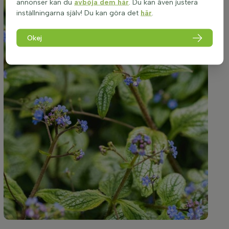
annonser kan du
avböja dem här
. Du kan även justera
inställningarna själv! Du kan göra det
här
.
Okej