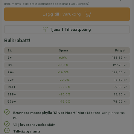
inkl. moms, exkl. fraktkostnader (beräknas i varukorgen)
Lägg till i varukorg
Tjäna
1
Tillväxtpoäng
Bulkrabatt!
St.
Spara
Pris/­st.
6+
-6,0%
133,35 kr
12+
-10,0%
127,70 kr
24+
-14,0%
122,00 kr
72+
-20,0%
113,50 kr
144+
-30,0%
99,30 kr
288+
-35,0%
92,20 kr
576+
-45,0%
78,05 kr
Brunnera macrophylla 'Silver Heart' Marktäckare
kan planteras
nu
Välj
leveransvecka
själv
Tillväxtgaranti