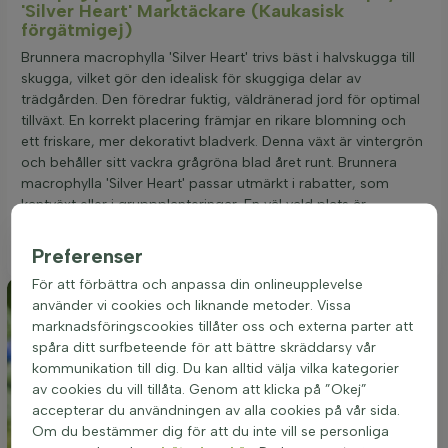
'Silver Heart' Marktäckare (Kaukasisk
förgätmigej)
Brunnera macrophylla 'Silver Heart' trivs bäst i halvskugga till
skugga, vilket gör den idealisk för skuggiga delar av
trädgården. Den föredrar fuktig, väldränerad jord för optimal
tillväxt. En korrekt placering främjar en rikare blomning och
ett friskare, mer dekorativt bladverk. Denna växt är vintergrön
och behåller sitt vackra grågröna blad året runt. Brunnera
macrophylla 'Silver Heart' passar utmärkt i rabatter, som
kantväxt eller i gruppplanteringar. En väl vald plats är
avgörande för att säkerställa dess hälsa och skönhet i
trädgården.
Preferenser
För att förbättra och anpassa din onlineupplevelse
använder vi cookies och liknande metoder. Vissa
marknadsföringscookies tillåter oss och externa parter att
spåra ditt surfbeteende för att bättre skräddarsy vår
kommunikation till dig. Du kan alltid välja vilka kategorier
av cookies du vill tillåta. Genom att klicka på ”Okej”
accepterar du användningen av alla cookies på vår sida.
Om du bestämmer dig för att du inte vill se personliga