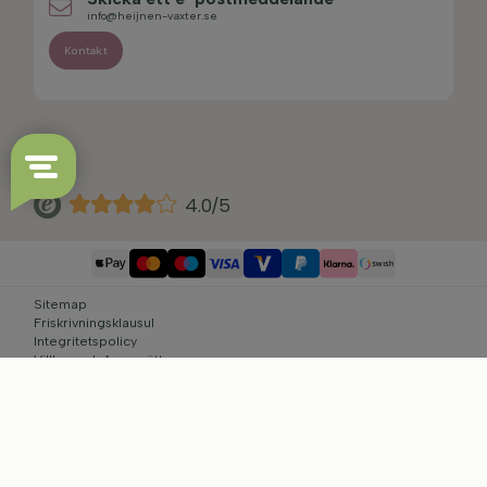
info@heijnen-vaxter.se
Kontakt
4.0/5
Sitemap
Friskrivningsklausul
Integritetspolicy
Villkor och ångerrätt
Cookie-inställningar