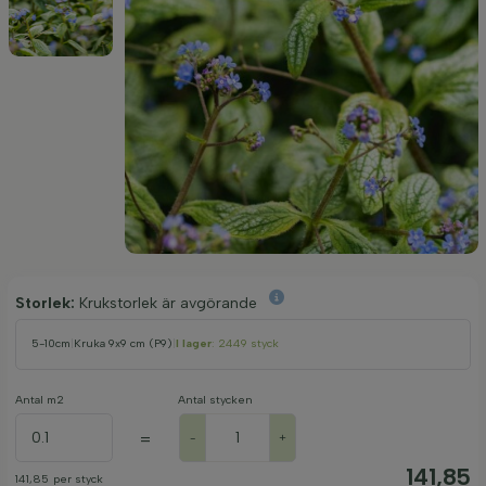
Storlek:
Krukstorlek är avgörande
5-10cm
|
Kruka 9x9 cm (P9)
|
I lager
: 2449 styck
Antal m2
Antal stycken
=
-
+
141,85
141,85
per styck