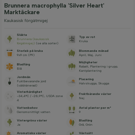
Brunnera macrophylla 'Silver Heart'
Marktäckare
Kaukasisk förgätmigej
Släkte
Typ av rot
Brunnera (kaukasisk
Kruka
förgätmigej)
(se alla sorter)
Storlek på kruka
Blommande månad
9x9 cm (P9)
April, Maj, Juni
Möjligheter
Bladfärg
Rabatt, Plantering i grupp,
Blå
Kantplantering
Jordmån
Placering
Fuktbevarande jord
Halvskugga, Skugga
(väldränerad)
Vinterhärdighet
Fruktbärande växter
-34,4°C / -28,9°C, USDA zone
Nej
4
Vattenbehov
Antal plantor per m²
Genomsnittligt vatten
9
Vintergröna växter
Bladfärg
Ja
Grå, Grön
Aromatiska växter
Växtsätt