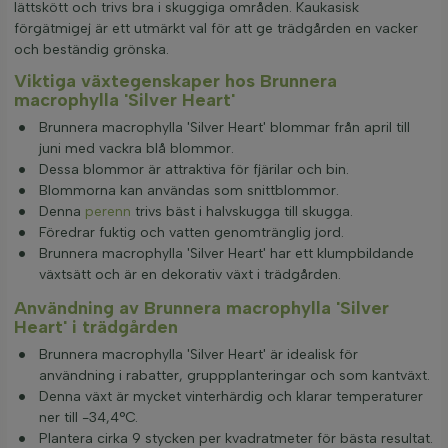
lättskött och trivs bra i skuggiga områden. Kaukasisk
förgätmigej är ett utmärkt val för att ge trädgården en vacker
och beständig grönska.
Viktiga växtegenskaper hos Brunnera
macrophylla 'Silver Heart'
Brunnera macrophylla 'Silver Heart' blommar från april till
juni med vackra blå blommor.
Dessa blommor är attraktiva för fjärilar och bin.
Blommorna kan användas som snittblommor.
Denna
perenn
trivs bäst i halvskugga till skugga.
Föredrar fuktig och vatten genomtränglig jord.
Brunnera macrophylla 'Silver Heart' har ett klumpbildande
växtsätt och är en dekorativ växt i trädgården.
Användning av Brunnera macrophylla 'Silver
Heart' i trädgården
Brunnera macrophylla 'Silver Heart' är idealisk för
användning i rabatter, gruppplanteringar och som kantväxt.
Denna växt är mycket vinterhärdig och klarar temperaturer
ner till -34,4°C.
Plantera cirka 9 stycken per kvadratmeter för bästa resultat.