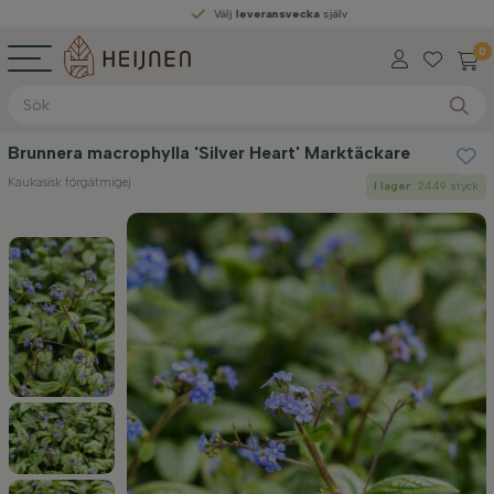
Välj
leveransvecka
själv
0
Brunnera macrophylla 'Silver Heart' Marktäckare
Kaukasisk förgätmigej
I lager
: 2449 styck