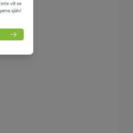
nte vill se
garna själv!