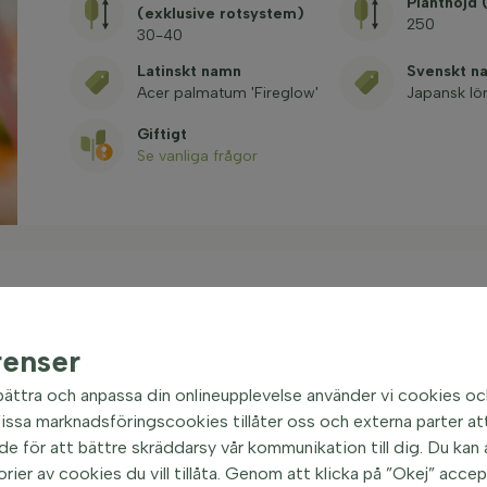
Planthöjd
(exklusive rotsystem)
250
30-40
Latinskt namn
Svenskt n
Acer palmatum 'Fireglow'
Japansk lö
Giftigt
Se vanliga frågor
renser
' buske 30-40 cm
| Japansk
bättra och anpassa din onlineupplevelse använder vi cookies oc
ssa marknadsföringscookies tillåter oss och externa parter att
 är en populär buske med ett upprätt växtsätt. Den
e för att bättre skräddarsy vår kommunikation till dig. Du kan al
 och upprätt tillväxt. Bladen är djupt röda och får en
orier av cookies du vill tillåta. Genom att klicka på ”Okej” acce