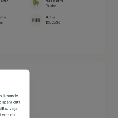
 (cm)
Växtform
Buske
amn
Artnr.
nn
1002636
h liknande
 spåra ditt
ltid välja
pterar du