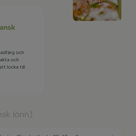
pansk
bladfärg och
pakta och
t locka till
sk lönn)