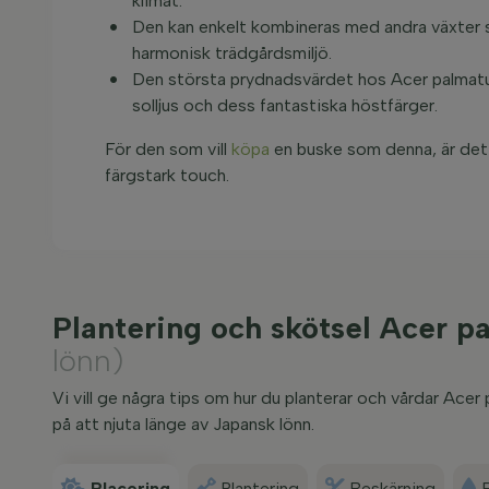
klimat.
Den kan enkelt kombineras med andra växter 
harmonisk trädgårdsmiljö.
Den största prydnadsvärdet hos Acer palmatu
solljus och dess fantastiska höstfärger.
För den som vill
köpa
en buske som denna, är det 
färgstark touch.
Plantering och skötsel Acer 
lönn)
Vi vill ge några tips om hur du planterar och vårdar Ac
på att njuta länge av Japansk lönn.
Placering
Plantering
Beskärning