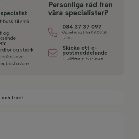
r
Personliga råd från
våra specialister?
 specialist
 busk til små
084 37 37 097
t og
Öppet idag från 09:00 till
oksende
17:00
orm
Skicka ett e-
årdfør og stærk
postmeddelande
terårsfarve
info@heijnen-vaxter.se
ker bestøvere
 och frakt