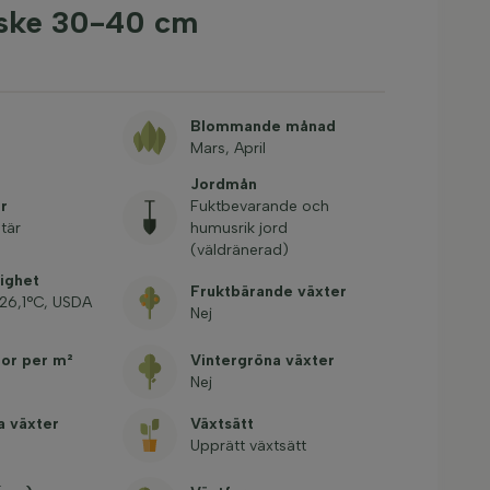
uske 30-40 cm
Blommande månad
Mars, April
Jordmån
r
Fuktbevarande och
itär
humusrik jord
(väldränerad)
ighet
Fruktbärande växter
-26,1°C, USDA
Nej
tor per m²
Vintergröna växter
Nej
a växter
Växtsätt
Upprätt växtsätt