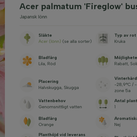
Acer palmatum 'Fireglow' b
Japansk lönn
Släkte
Typ av rot
Acer (lönn)
(se alla sorter)
Kruka
Bladfärg
Möjlighete
Lila, Röd
Rabatt, Sol
Vinterhärd
Placering
-28,9°C / 
Halvskugga, Skugga
zone 5a
Vattenbehov
Antal plan
Genomsnittligt vatten
1
Bladfärg
Aromatisk
Orange
Nej
Planthöjd vid leverans