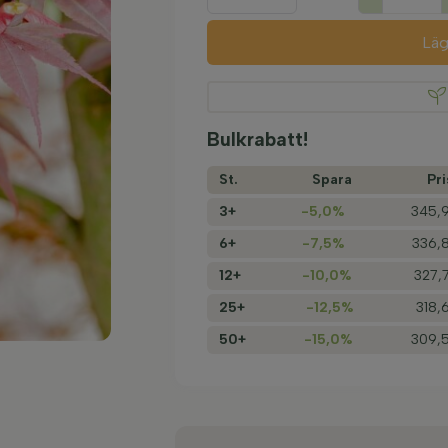
Läg
Bulkrabatt!
St.
Spara
Pri
3+
-5,0%
345,9
6+
-7,5%
336,8
12+
-10,0%
327,
25+
-12,5%
318,
50+
-15,0%
309,5