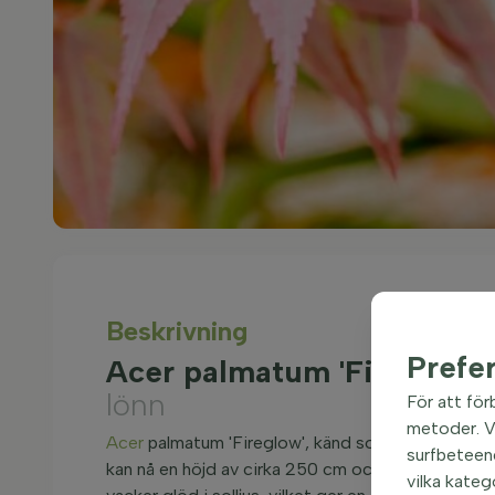
Beskrivning
Prefe
Acer palmatum 'Fireglow
lönn
För att för
metoder. Vi
Acer
palmatum 'Fireglow', känd som Japansk lönn,
surfbeteend
kan nå en höjd av cirka 250 cm och har en kompakt
vilka kateg