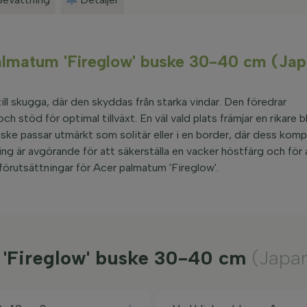
palmatum 'Fireglow' buske 30-40 cm (Ja
ill skugga, där den skyddas från starka vindar. Den föredrar
h stöd för optimal tillväxt. En väl vald plats främjar en rikare 
ske passar utmärkt som solitär eller i en border, där dess kom
ing är avgörande för att säkerställa en vacker höstfärg och för at
 förutsättningar för Acer palmatum 'Fireglow'.
 'Fireglow' buske 30-40 cm
(Japan