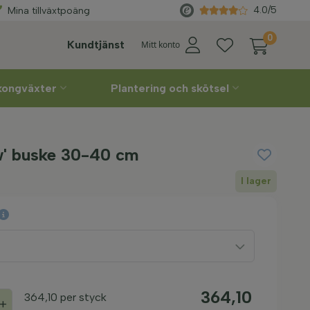
Välj
leveransvecka
själv
4.0/5
Mina tillväxtpoäng
0
Kundtjänst
Mitt konto
lkongväxter
Plantering och skötsel
w' buske 30-40 cm
I lager
364,10
364,10
per styck
+