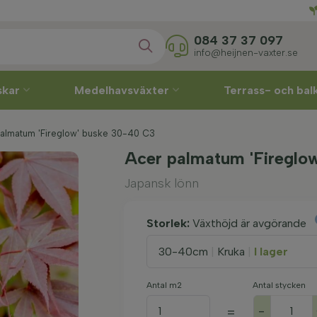
Direkt
084 37 37 097
info@heijnen-vaxter.se
skar
Medelhavsväxter
Terrass- och ba
palmatum 'Fireglow' buske 30-40 C3
Acer palmatum 'Fireglo
Japansk lönn
Storlek:
Växthöjd är avgörande
30-40cm
|
Kruka
|
I lager
Antal m2
Antal stycken
-
=