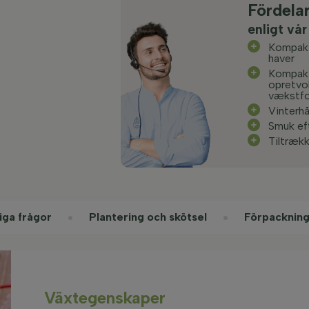
Fördela
enligt vår
Kompakt
haver
Kompak
opretv
vækstf
Vinterh
Smuk ef
Tiltræk
iga frågor
Plantering och skötsel
Förpackning
Växtegenskaper