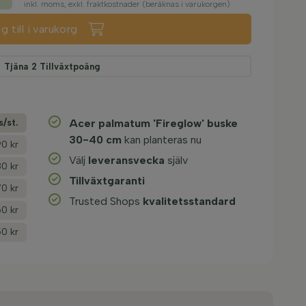
inkl. moms, exkl. fraktkostnader (beräknas i varukorgen)
g till i varukorg
Tjäna
2
Tillväxtpoäng
s/­st.
Acer palmatum 'Fireglow' buske
30-40 cm
kan planteras nu
0 kr
Välj
leveransvecka
själv
0 kr
Tillväxtgaranti
70 kr
Trusted Shops
kvalitetsstandard
60 kr
0 kr