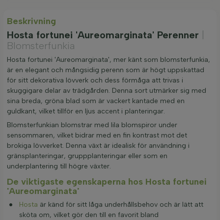
Beskrivning
Hosta fortunei 'Aureomarginata' Perenner
|
Blomsterfunkia
Hosta fortunei 'Aureomarginata', mer känt som blomsterfunkia,
är en elegant och mångsidig perenn som är högt uppskattad
för sitt dekorativa lövverk och dess förmåga att trivas i
skuggigare delar av trädgården. Denna sort utmärker sig med
sina breda, gröna blad som är vackert kantade med en
guldkant, vilket tillför en ljus accent i planteringar.
Blomsterfunkian blomstrar med lila blomspiror under
sensommaren, vilket bidrar med en fin kontrast mot det
brokiga lövverket. Denna växt är idealisk för användning i
gränsplanteringar, gruppplanteringar eller som en
underplantering till högre växter.
De viktigaste egenskaperna hos Hosta fortunei
'Aureomarginata'
Hosta
är känd för sitt låga underhållsbehov och är lätt att
sköta om, vilket gör den till en favorit bland