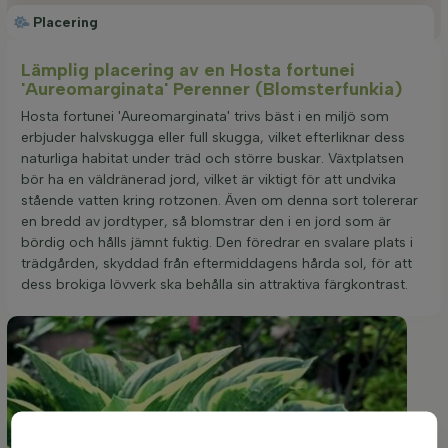
Placering
Lämplig placering av en Hosta fortunei
'Aureomarginata' Perenner (Blomsterfunkia)
Hosta fortunei 'Aureomarginata' trivs bäst i en miljö som
erbjuder halvskugga eller full skugga, vilket efterliknar dess
naturliga habitat under träd och större buskar. Växtplatsen
bör ha en väldränerad jord, vilket är viktigt för att undvika
stående vatten kring rotzonen. Även om denna sort tolererar
en bredd av jordtyper, så blomstrar den i en jord som är
bördig och hålls jämnt fuktig. Den föredrar en svalare plats i
trädgården, skyddad från eftermiddagens hårda sol, för att
dess brokiga lövverk ska behålla sin attraktiva färgkontrast.