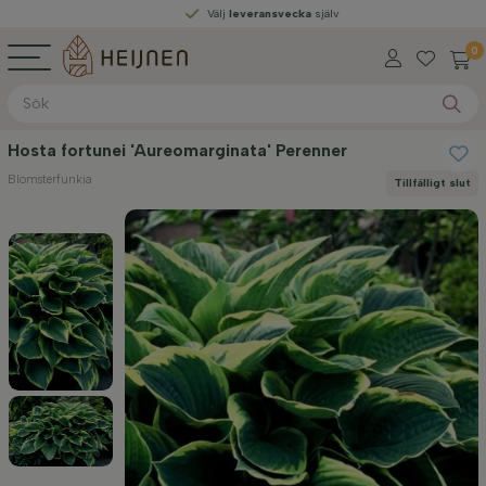
Välj
leveransvecka
själv
0
Hosta fortunei 'Aureomarginata' Perenner
Blomsterfunkia
Tillfälligt slut