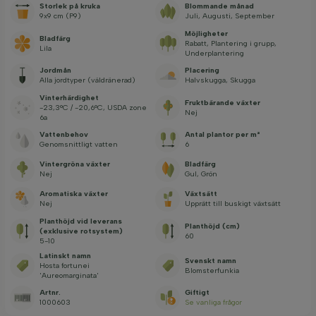
Storlek på kruka
Blommande månad
9x9 cm (P9)
Juli, Augusti, September
Möjligheter
Bladfärg
Rabatt, Plantering i grupp,
Lila
Underplantering
Jordmån
Placering
Alla jordtyper (väldränerad)
Halvskugga, Skugga
Vinterhärdighet
Fruktbärande växter
-23,3°C / -20,6°C, USDA zone
Nej
6a
Vattenbehov
Antal plantor per m²
Genomsnittligt vatten
6
Vintergröna växter
Bladfärg
Nej
Gul, Grön
Aromatiska växter
Växtsätt
Nej
Upprätt till buskigt växtsätt
Planthöjd vid leverans
Planthöjd (cm)
(exklusive rotsystem)
60
5-10
Latinskt namn
Svenskt namn
Hosta fortunei
Blomsterfunkia
'Aureomarginata'
Artnr.
Giftigt
1000603
Se vanliga frågor