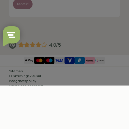
Kontakt
4.0/5
Sitemap
Friskrivningsklausul
Integritetspolicy
Villkor och ångerrätt
Cookie-inställningar