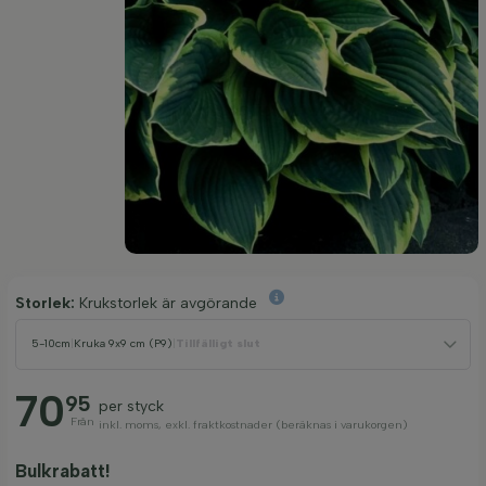
Storlek:
Krukstorlek är avgörande
5-10cm
|
Kruka 9x9 cm (P9)
|
Tillfälligt slut
70
95
per styck
Från
inkl. moms, exkl. fraktkostnader (beräknas i varukorgen)
Bulkrabatt!