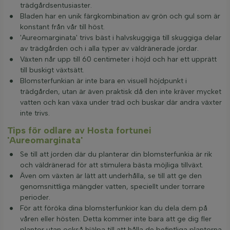
trädgårdsentusiaster.
Bladen har en unik färgkombination av grön och gul som är
konstant från vår till höst.
'Aureomarginata' trivs bäst i halvskuggiga till skuggiga delar
av trädgården och i alla typer av väldränerade jordar.
Växten når upp till 60 centimeter i höjd och har ett upprätt
till buskigt växtsätt.
Blomsterfunkian är inte bara en visuell höjdpunkt i
trädgården, utan är även praktisk då den inte kräver mycket
vatten och kan växa under träd och buskar där andra växter
inte trivs.
Tips för odlare av Hosta fortunei
'Aureomarginata'
Se till att jorden där du planterar din blomsterfunkia är rik
och väldränerad för att stimulera bästa möjliga tillväxt.
Även om växten är lätt att underhålla, se till att ge den
genomsnittliga mängder vatten, speciellt under torrare
perioder.
För att föröka dina blomsterfunkior kan du dela dem på
våren eller hösten. Detta kommer inte bara att ge dig fler
plantor utan också hjälpa till att hålla de befintliga plantorna