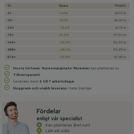
St.
Spara
Pris/­st.
6+
-6,0%
66,70 kr
12+
-8,9%
64,60 kr
24+
-13,0%
61,75 kr
72+
-19,0%
57,50 kr
144+
-23,9%
54,00 kr
288+
-28,9%
50,45 kr
576+
-32,8%
47,65 kr
Hosta fortunei 'Aureomarginata' Perenner
kan planteras nu
Tillväxtgaranti
Leverans inom
2 till 7 arbetsdagar
Noggrann och snabb leverans
i hela Sverige
Fördelar
enligt vår specialist
Kan planteras året runt
Lätt att odla