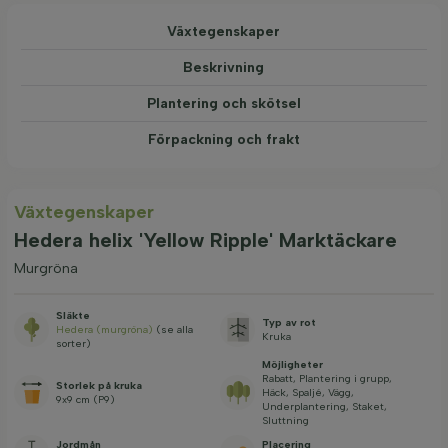
Växtegenskaper
Beskrivning
Plantering och skötsel
Förpackning och frakt
Växtegenskaper
Hedera helix 'Yellow Ripple' Marktäckare
Murgröna
Släkte
Typ av rot
Hedera (murgröna)
(se alla
Kruka
sorter)
Möjligheter
Rabatt, Plantering i grupp,
Storlek på kruka
Häck, Spaljé, Vägg,
9x9 cm (P9)
Underplantering, Staket,
Sluttning
Jordmån
Placering