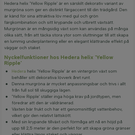
Hedera helix 'Yellow Ripple' är en särskilt dekorativ variant av
murgröna som ger en distinkt färgaccent till din trädgård. Den
är känd för sina attraktiva löv med gul och grön
färgkombination och sitt krypande och utbrett växtsätt.
Murgrönan är en mångsidig växt som kan användas på många
olika sätt, från att täcka stora ytor som sluttningar till att skapa
en lummig underplantering eller en elegant klättrande effekt på
väggar och staket.
Nyckelfunktioner hos Hedera helix 'Yellow
Ripple'
Hedera
helix 'Yellow Ripple' är en vintergrön växt som
behåller sitt dekorativa lövverk året runt.
Denna murgröna är mycket anpassningsbar och trivs i allt
från full sol till skuggiga lägen.
'Yellow Ripple' ställer inga höga krav på jordtypen, men
föredrar att den är väldränerad.
Växten bär frukt och har ett genomsnittligt vattenbehov,
vilket gör den relativt lättskött.
Med sin krypande tillväxt och förmåga att nå en höjd på
upp till 2,5 meter är den perfekt för att skapa gröna gränser
eller klättra längs staket och väggar.