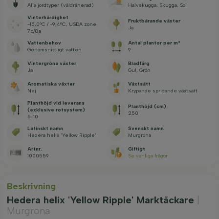
Alla jordtyper (väldränerad)
Halvskugga, Skugga, Sol
Vinterhärdighet
Fruktbärande växter
-15,0°C / -9,4°C, USDA zone
Ja
7b/8a
Vattenbehov
Antal plantor per m²
Genomsnittligt vatten
9
Vintergröna växter
Bladfärg
Ja
Gul, Grön
Aromatiska växter
Växtsätt
Nej
Krypande spridande växtsätt
Planthöjd vid leverans
Planthöjd (cm)
(exklusive rotsystem)
250
5-10
Latinskt namn
Svenskt namn
Hedera helix 'Yellow Ripple'
Murgröna
Artnr.
Giftigt
1000559
Se vanliga frågor
Beskrivning
Hedera helix 'Yellow Ripple' Marktäckare
|
Murgröna