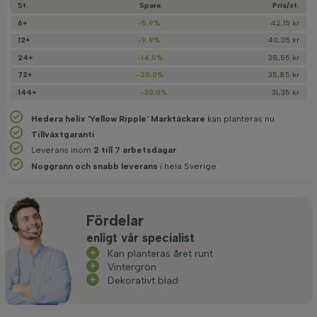
St.
Spara
Pris/­st.
6+
-5,9%
42,15 kr
12+
-9,9%
40,35 kr
24+
-14,0%
38,55 kr
72+
-20,0%
35,85 kr
144+
-30,0%
31,35 kr
Hedera helix 'Yellow Ripple' Marktäckare
kan planteras nu
Tillväxtgaranti
Leverans inom
2 till 7 arbetsdagar
Noggrann och snabb leverans
i hela Sverige
Fördelar
enligt vår specialist
Kan planteras året runt
Vintergrön
Dekorativt blad