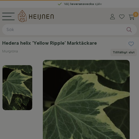
Välj
leveransvecka
själv
0
Hedera helix 'Yellow Ripple' Marktäckare
Murgröna
Tillfälligt slut