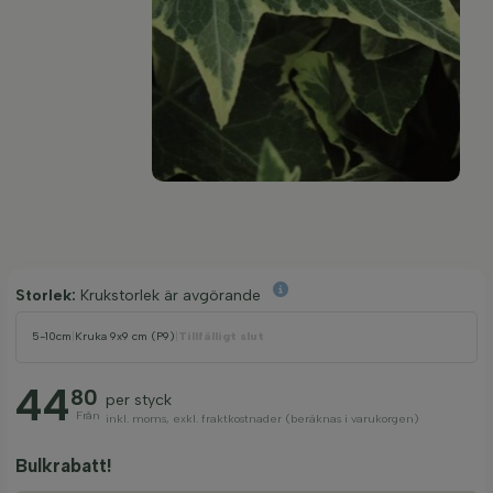
Storlek:
Krukstorlek är avgörande
5-10cm
|
Kruka 9x9 cm (P9)
|
Tillfälligt slut
44
80
per styck
Från
inkl. moms, exkl. fraktkostnader (beräknas i varukorgen)
Bulkrabatt!