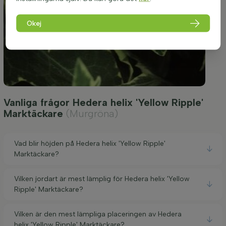
Okej
Vanliga frågor Hedera helix 'Yellow Ripple'
Marktäckare
(Murgröna)
Vad blir höjden på Hedera helix 'Yellow Ripple'
Marktäckare?
Vilken jordart är mest lämplig för Hedera helix 'Yellow
Ripple' Marktäckare?
Vilken är den mest lämpliga placeringen av Hedera
helix 'Yellow Ripple' Marktäckare?