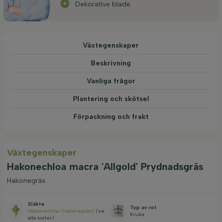
Dekorative blade
Växtegenskaper
Beskrivning
Vanliga frågor
Plantering och skötsel
Förpackning och frakt
Växtegenskaper
Hakonechloa macra 'Allgold' Prydnadsgräs
Hakonegräs
Släkte
Typ av rot
Hakonechloa (hakonegräs)
(se
Kruka
alla sorter)