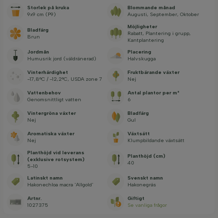
Storlek på kruka
Blommande månad
9x9 cm (P9)
Augusti, September, Oktober
Möjligheter
Bladfärg
Rabatt, Plantering i grupp,
Brun
Kantplantering
Jordmån
Placering
Humusrik jord (väldränerad)
Halvskugga
Vinterhärdighet
Fruktbärande växter
-17,8°C / -12,2°C, USDA zone 7
Nej
Vattenbehov
Antal plantor per m²
Genomsnittligt vatten
6
Vintergröna växter
Bladfärg
Nej
Gul
Aromatiska växter
Växtsätt
Nej
Klumpbildande växtsätt
Planthöjd vid leverans
Planthöjd (cm)
(exklusive rotsystem)
40
5-10
Latinskt namn
Svenskt namn
Hakonechloa macra 'Allgold'
Hakonegräs
Artnr.
Giftigt
1027375
Se vanliga frågor