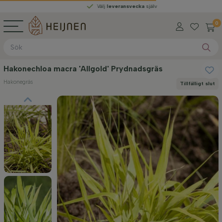
Välj
leveransvecka
själv
0
Hakonechloa macra 'Allgold' Prydnadsgräs
Hakonegräs
Tillfälligt slut