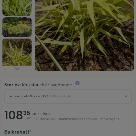
Storlek:
Krukstorlek är avgörande
5-10cm
|
Kruka 9x9 cm (P9)
|
Tillfälligt slut
108
35
per styck
Från
inkl. moms, exkl. fraktkostnader (beräknas i varukorgen)
Bulkrabatt!