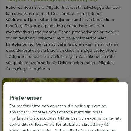
Hakonechloa macra 'Allgold' trivs bäst i halvskugga där den
kan utvecklas optimalt. Den föredrar humusrik och
väldränerad jord, vilket främjar en sund tillväxt och rikare
bladfärg. En korrekt placering ger starkare och mer
motståndskraftiga plantor. Denna prydnadsgräs är idealisk
för användning i rabatter, som gruppplantering eller
kantplantering. Genom att välja rätt plats kan man njuta av
dess dekorativa gula blad och dess förmåga att försköna
trädgården under hela växtsäsongen. Att säkerställa rätt
växtplats är avgörande för Hakonechloa macra 'Allgold's
framgång i trädgården.
Preferenser
För att förbättra och anpassa din onlineupplevelse
använder vi cookies och liknande metoder. Vissa
marknadsföringscookies tillåter oss och externa parter att
spåra ditt surfbeteende för att bättre skräddarsy vår
kommunikation till dig. Du kan alltid välja vilka kategorier