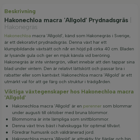
Beskrivning
Hakonechloa macra 'Allgold' Prydnadsgräs
|
Hakonegräs
Hakonechloa
macra 'Allgold', känd som Hakonegräs i Sverige,
är ett dekorativt prydnadsgräs. Denna växt har ett
klumpbildande växtsätt och når en höjd på cirka 40 cm. Bladen
är lysande gula och ger en mjuk känsla vid beröring.
Hakonegräs är inte vintergrön, vilket innebär att den tappar sina
blad under vintern. Den är relativt lättskött och passar bra i
rabatter eller som kantväxt. Hakonechloa macra 'Allgold' är ett
utmärkt val för att ge färg och struktur i trädgården.
Viktiga växtegenskaper hos Hakonechloa macra
'Allgold'
Hakonechloa macra 'Allgold' är en
perenner
som blommar
under augusti till oktober med bruna blommor.
Blommorna är inte lämpliga som snittblommor.
Denna växt trivs bäst i halvskugga för optimal tillväxt.
Föredrar humusrik och väldränerad jord.
Hakonechloa macra 'Allgold' är attraktiv för fjärilar och bin.