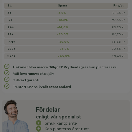
St.
Spara
Pris/­st.
6+
-6,0%
101,85 kr
12+
-10,0%
97,55 kr
24+
-14,0%
93,20 kr
72+
-20,0%
86,70 kr
144+
-30,0%
75,85 kr
288+
-35,0%
70,45 kr
576+
-45,0%
59,60 kr
Hakonechloa macra 'Allgold' Prydnadsgräs
kan planteras nu
Välj
leveransvecka
själv
Tillväxtgaranti
Trusted Shops
kvalitetsstandard
Fördelar
enligt vår specialist
Smuk kantplante
Kan planteras året runt