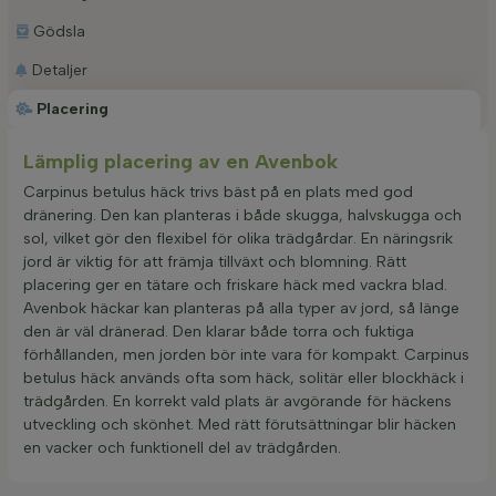
Gödsla
Detaljer
Placering
Lämplig placering av en Avenbok
Carpinus betulus häck trivs bäst på en plats med god
dränering. Den kan planteras i både skugga, halvskugga och
sol, vilket gör den flexibel för olika trädgårdar. En näringsrik
jord är viktig för att främja tillväxt och blomning. Rätt
placering ger en tätare och friskare häck med vackra blad.
Avenbok häckar kan planteras på alla typer av jord, så länge
den är väl dränerad. Den klarar både torra och fuktiga
förhållanden, men jorden bör inte vara för kompakt. Carpinus
betulus häck används ofta som häck, solitär eller blockhäck i
trädgården. En korrekt vald plats är avgörande för häckens
utveckling och skönhet. Med rätt förutsättningar blir häcken
en vacker och funktionell del av trädgården.