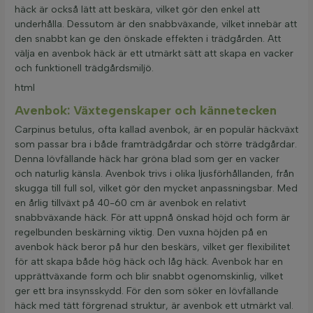
häck är också lätt att beskära, vilket gör den enkel att
underhålla. Dessutom är den snabbväxande, vilket innebär att
den snabbt kan ge den önskade effekten i trädgården. Att
välja en avenbok häck är ett utmärkt sätt att skapa en vacker
och funktionell trädgårdsmiljö.
html
Avenbok: Växtegenskaper och kännetecken
Carpinus betulus, ofta kallad avenbok, är en populär häckväxt
som passar bra i både framträdgårdar och större trädgårdar.
Denna lövfällande häck har gröna blad som ger en vacker
och naturlig känsla. Avenbok trivs i olika ljusförhållanden, från
skugga till full sol, vilket gör den mycket anpassningsbar. Med
en årlig tillväxt på 40-60 cm är avenbok en relativt
snabbväxande häck. För att uppnå önskad höjd och form är
regelbunden beskärning viktig. Den vuxna höjden på en
avenbok häck beror på hur den beskärs, vilket ger flexibilitet
för att skapa både hög häck och låg häck. Avenbok har en
upprättväxande form och blir snabbt ogenomskinlig, vilket
ger ett bra insynsskydd. För den som söker en lövfällande
häck med tätt förgrenad struktur, är avenbok ett utmärkt val.