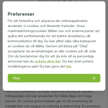
Carpinus betulus 30-40 cm
Avenbok
Tillfälligt slut
Preferenser
Planthöjd vid leverans (exklusive
rotsystem)
För att förbättra och anpassa din onlineupplevelse
30-40
använder vi cookies och liknande metoder. Vissa
Antal växter per löpmeter
marknadsföringscookies tillåter oss och externa parter att
6
spåra ditt surfbeteende för att bättre skräddarsy vår
44,80
kommunikation till dig. Du kan alltid välja vilka kategorier
styck
inkl. moms, exkl. fraktkostnader (beräknas i varukorgen)
av cookies du vill tillåta. Genom att klicka på ”Okej”
Visa
accepterar du användningen av alla cookies på vår sida.
Om du bestämmer dig för att du inte vill se personliga
annonser kan du
avböja dem här
. Du kan även justera
inställningarna själv! Du kan göra det
här
.
Köp carpinus betulus (avenbok)
Okej
Carpinus betulus häck är en populär val för trädgårdar tack
vare dess många fördelar. Den tillhör
Carpinus
-släktet och är
känd som avenbok i Sverige. Avenbok häckar är mycket
mångsidiga och kan användas för både låga och höga
häckar. De vackra gröna bladen ger en fin inramning till
trädgården och skapar en naturlig avskärmning. En avenbok