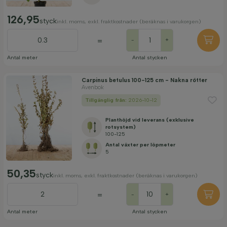
126,95
styck
inkl. moms, exkl. fraktkostnader (beräknas i varukorgen)
=
-
+
Antal meter
Antal stycken
Carpinus betulus 100-125 cm - Nakna rötter
Avenbok
Tillgänglig från:
2026-10-12
Planthöjd vid leverans (exklusive
rotsystem)
100-125
Antal växter per löpmeter
5
50,35
styck
inkl. moms, exkl. fraktkostnader (beräknas i varukorgen)
=
-
+
Antal meter
Antal stycken