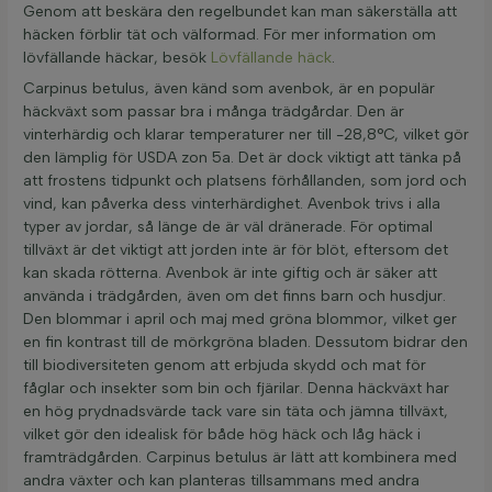
Genom att beskära den regelbundet kan man säkerställa att
häcken förblir tät och välformad. För mer information om
lövfällande häckar, besök
Lövfällande häck
.
Carpinus betulus, även känd som avenbok, är en populär
häckväxt som passar bra i många trädgårdar. Den är
vinterhärdig och klarar temperaturer ner till -28,8°C, vilket gör
den lämplig för USDA zon 5a. Det är dock viktigt att tänka på
att frostens tidpunkt och platsens förhållanden, som jord och
vind, kan påverka dess vinterhärdighet. Avenbok trivs i alla
typer av jordar, så länge de är väl dränerade. För optimal
tillväxt är det viktigt att jorden inte är för blöt, eftersom det
kan skada rötterna. Avenbok är inte giftig och är säker att
använda i trädgården, även om det finns barn och husdjur.
Den blommar i april och maj med gröna blommor, vilket ger
en fin kontrast till de mörkgröna bladen. Dessutom bidrar den
till biodiversiteten genom att erbjuda skydd och mat för
fåglar och insekter som bin och fjärilar. Denna häckväxt har
en hög prydnadsvärde tack vare sin täta och jämna tillväxt,
vilket gör den idealisk för både hög häck och låg häck i
framträdgården. Carpinus betulus är lätt att kombinera med
andra växter och kan planteras tillsammans med andra