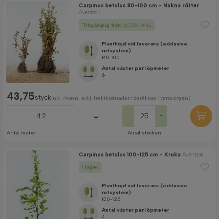
Carpinus betulus 80-100 cm - Nakna rötter
Avenbok
Tillgänglig från:
2026-10-12
Planthöjd vid leverans (exklusive
rotsystem)
80-100
Antal växter per löpmeter
6
43,75
styck
inkl. moms, exkl. fraktkostnader (beräknas i varukorgen)
=
-
+
Antal meter
Antal stycken
Carpinus betulus 100-125 cm - Kruka
Avenbok
I lager
Planthöjd vid leverans (exklusive
rotsystem)
100-125
Antal växter per löpmeter
4