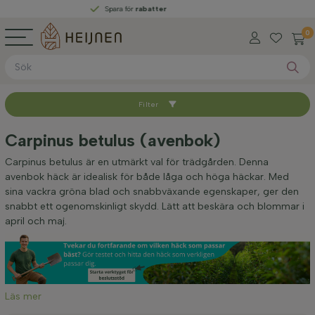
Spara för
rabatter
0
Filter
Sortera med
Carpinus betulus (avenbok)
Tillgänglig
Carpinus betulus är en utmärkt val för trädgården. Denna
avenbok häck är idealisk för både låga och höga häckar. Med
sina vackra gröna blad och snabbväxande egenskaper, ger den
Typ av rot
snabbt ett ogenomskinligt skydd. Lätt att beskära och blommar i
april och maj.
Höjd vid leverans (cm)
Bredd vid leverans (cm)
Läs mer