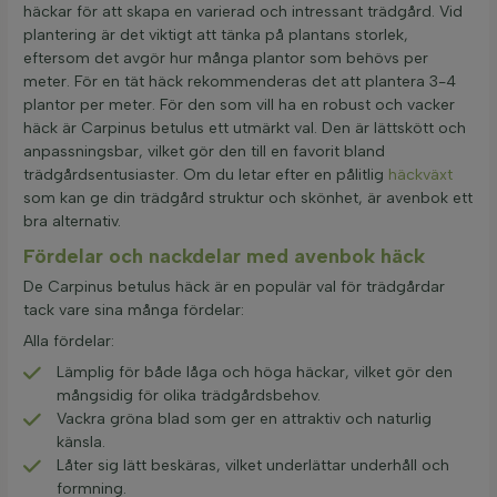
häckar för att skapa en varierad och intressant trädgård. Vid
plantering är det viktigt att tänka på plantans storlek,
eftersom det avgör hur många plantor som behövs per
meter. För en tät häck rekommenderas det att plantera 3-4
plantor per meter. För den som vill ha en robust och vacker
häck är Carpinus betulus ett utmärkt val. Den är lättskött och
anpassningsbar, vilket gör den till en favorit bland
trädgårdsentusiaster. Om du letar efter en pålitlig
häckväxt
som kan ge din trädgård struktur och skönhet, är avenbok ett
bra alternativ.
Fördelar och nackdelar med avenbok häck
De Carpinus betulus häck är en populär val för trädgårdar
tack vare sina många fördelar:
Alla fördelar:
Lämplig för både låga och höga häckar, vilket gör den
mångsidig för olika trädgårdsbehov.
Vackra gröna blad som ger en attraktiv och naturlig
känsla.
Låter sig lätt beskäras, vilket underlättar underhåll och
formning.