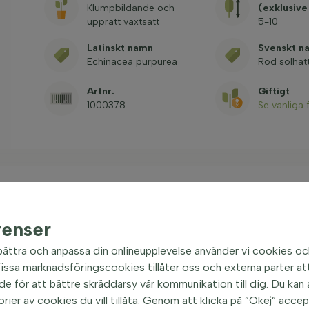
Klumpbildande och
(exklusive
upprätt växtsätt
5-10
Latinskt namn
Svenskt n
Echinacea purpurea
Röd solhat
Artnr.
Giftigt
1000378
Se vanliga 
renser
nner
| Röd solhatt
bättra och anpassa din onlineupplevelse använder vi cookies oc
ler röd rudbeckia, är en uppskattad perenn som med
ssa marknadsföringscookies tillåter oss och externa parter att
äxtsätt pryder många svenska trädgårdar. Denna
e för att bättre skräddarsy vår kommunikation till dig. Du kan al
oktober och bjuder på en härlig färgpalett i rosa
orier av cookies du vill tillåta. Genom att klicka på ”Okej” acce