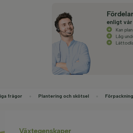
Fördela
enligt vår
Kan plan
Låg unde
Lättodl
iga frågor
Plantering och skötsel
Förpackning
Växtegenskaper