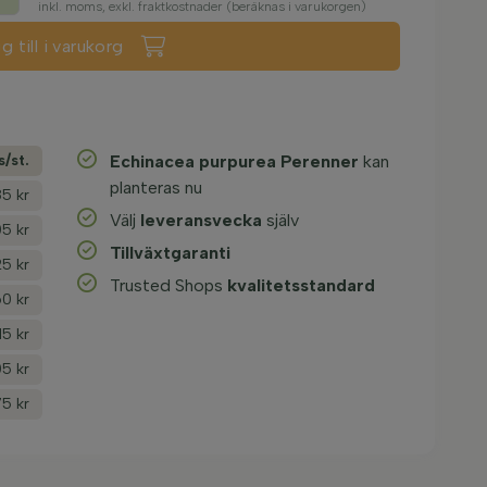
inkl. moms, exkl. fraktkostnader (beräknas i varukorgen)
g till i varukorg
s/­st.
Echinacea purpurea Perenner
kan
planteras nu
85 kr
Välj
leveransvecka
själv
5 kr
Tillväxtgaranti
25 kr
Trusted Shops
kvalitetsstandard
0 kr
15 kr
5 kr
75 kr