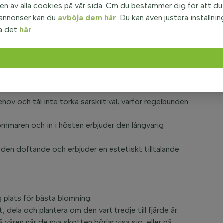
n av alla cookies på vår sida. Om du bestämmer dig för att du i
så en insektsmagnet som lockar till sig fjärilar och
 annonser kan du
avböja dem här
. Du kan även justera inställnin
h dynamisk trädgård.
a det
här
.
 purpurea
utsatt att jorden är väldränerad.
s kanter eller i rabatter där dess höjd på upp till 1,2
ov och tål inte torka särskilt väl, varför regelbunden
mmaren och in i hösten erbjuder den långvarig
r den doftande och erbjuder en estetiskt tilltalande
g plats för bästa blomning.
, dela och plantera om den vart tredje till fjärde år.
 våren när de nya skotten börjar visa sig, eller på