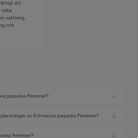
viktigt att
 olika
en vattning,
ing och
cea purpurea Perenner?
a placeringen av Echinacea purpurea Perenner?
purea Perenner?