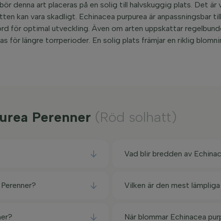
ör denna art placeras på en solig till halvskuggig plats. Det är 
ten kan vara skadligt. Echinacea purpurea är anpassningsbar till
 jord för optimal utveckling. Även om arten uppskattar regelbund
as för längre torrperioder. En solig plats främjar en riklig blomn
purea Perenner
(Röd solhatt)
Vad blir bredden av Echina
a Perenner?
Vilken är den mest lämplig
ner?
När blommar Echinacea pur