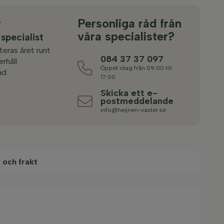
r
Personliga råd från
våra specialister?
 specialist
teras året runt
084 37 37 097
rhåll
Öppet idag från 09:00 till
ad
17:00
Skicka ett e-
postmeddelande
info@heijnen-vaxter.se
 och frakt