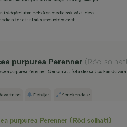
l din trädgård utan också en medicinsk växt; dess
medicin för att stärka immunförsvaret.
acea purpurea Perenner
(Röd solhat
nacea purpurea Perenner. Genom att följa dessa tips kan du vara 
Bevattning
Detaljer
Sprickor/delar
cea purpurea Perenner (Röd solhatt)