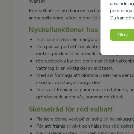
nyanser.
användninge
Röd solhatt är inte bara en fryd för ögat utan ock
personliga
andra pollinerare, vilket bidrar till en levande oc
Du kan gör
Nyckelfunktioner hos Echinacea
Okej
Echinacea
trivs i en mängd olika jordtyper, för
Den passar perfekt för plantering i grupper läng
meter gör den till en utmärkt blickfångare.
röd rudbeckia har ett genomsnittligt vattenbeh
vattning är en viktig del av skötseln.
Med sin förmåga att blomma under hela senso
skönhet och färg i trädgården.
Trots att Echinacea purpurea är lövfällande, ä
grön lövverk under vår, sommar och höst.
Skötselråd för röd solhatt
Plantera denna växt på en solig till halvskuggi
För att främja tillväxt och hälsa hos röd solhatt
När du delar växten, gör det antingen tidigt på