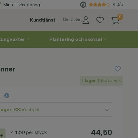
rabatter
Direkt
från odlaren
4.0/5
Mina tillväxtpoäng
0
Kundtjänst
Mitt konto
lkongväxter
Plantering och skötsel
enner
I lager
: 8856 styck
e
 lager
: 8856 styck
44,50
44,50
per styck
+