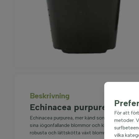
Beskrivning
Prefe
Echinacea purpurea Pere
För att för
Echinacea purpurea, mer känd som röd solhatt el
metoder. Vi
sina iögonfallande blommor och klumpbildande v
surfbeteend
robusta och lättskötta växt blommar från juli till 
vilka kateg