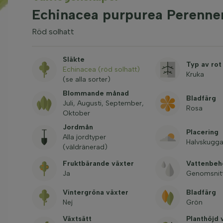
Echinacea purpurea Perenne
Röd solhatt
Släkte
Typ av rot
Echinacea (röd solhatt)
Kruka
(se alla sorter)
Blommande månad
Bladfärg
Juli, Augusti, September,
Rosa
Oktober
Jordmån
Placering
Alla jordtyper
Halvskugga
(väldränerad)
Fruktbärande växter
Vattenbeh
Ja
Genomsnitt
Vintergröna växter
Bladfärg
Nej
Grön
Växtsätt
Planthöjd 