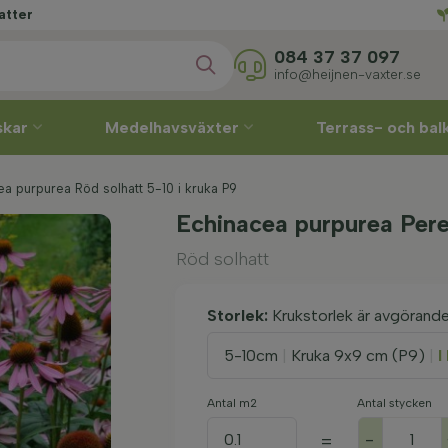
084 37 37 097
info@heijnen-vaxter.se
skar
Medelhavsväxter
Terrass- och ba
ea purpurea Röd solhatt 5-10 i kruka P9
Echinacea purpurea Per
Röd solhatt
Storlek:
Krukstorlek är avgörand
5-10cm
|
Kruka 9x9 cm (P9)
|
I
Antal m2
Antal stycken
-
=