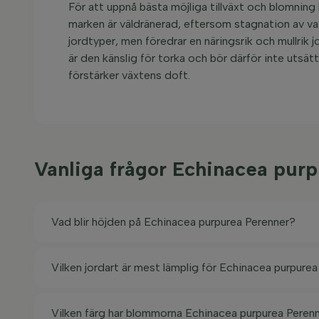
För att uppnå bästa möjliga tillväxt och blomning b
marken är väldränerad, eftersom stagnation av vat
jordtyper, men föredrar en näringsrik och mullrik
är den känslig för torka och bör därför inte utsätt
förstärker växtens doft.
Vanliga frågor Echinacea pur
Vad blir höjden på Echinacea purpurea Perenner?
Vilken jordart är mest lämplig för Echinacea purpure
Vilken färg har blommorna Echinacea purpurea Peren