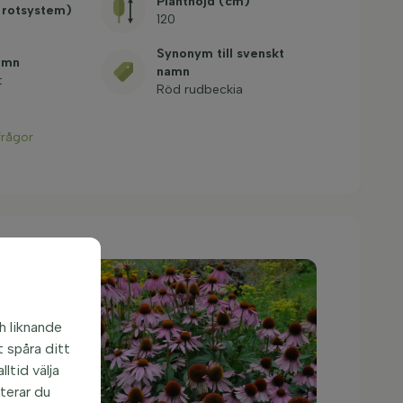
Planthöjd (cm)
 rotsystem)
120
Synonym till svenskt
amn
namn
t
Röd rudbeckia
frågor
h liknande
 spåra ditt
ltid välja
pterar du