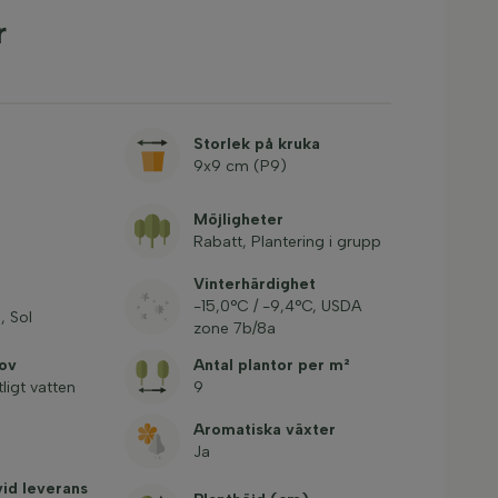
r
Storlek på kruka
9x9 cm (P9)
Möjligheter
Rabatt, Plantering i grupp
Vinterhärdighet
-15,0°C / -9,4°C, USDA
, Sol
zone 7b/8a
ov
Antal plantor per m²
ligt vatten
9
Aromatiska växter
Ja
vid leverans