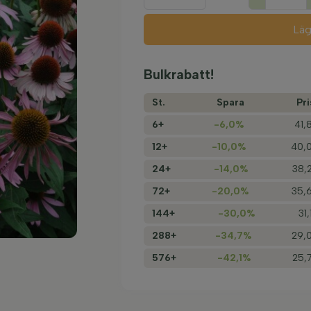
Läg
Bulkrabatt!
St.
Spara
Pri
6+
-6,0%
41,
12+
-10,0%
40,0
24+
-14,0%
38,
72+
-20,0%
35,6
144+
-30,0%
31,
288+
-34,7%
29,0
576+
-42,1%
25,