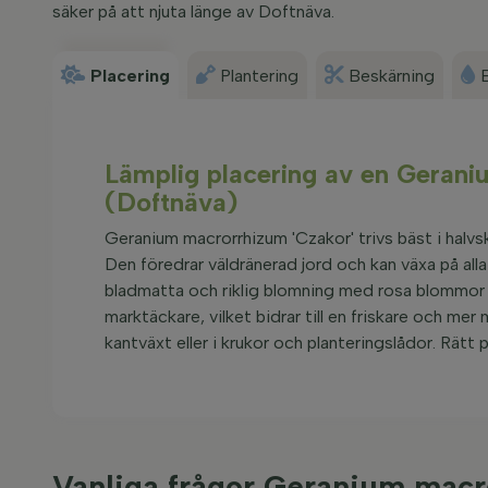
säker på att njuta länge av Doftnäva.
Placering
Plantering
Beskärning
Lämplig placering av en Geran
(Doftnäva)
Geranium macrorrhizum 'Czakor' trivs bäst i halvs
Den föredrar väldränerad jord och kan växa på alla
bladmatta och riklig blomning med rosa blommor fr
marktäckare, vilket bidrar till en friskare och me
kantväxt eller i krukor och planteringslådor. Rätt 
Vanliga frågor Geranium macr