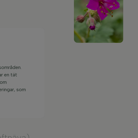
dsområden.
ar en tät
 som
eringar, som
ftnäva)