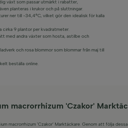
ig växt som passar utmärkt i rabatter,
en planteras i krukor och på sluttningar.
er ner till -34,4°C, vilket gör den idealisk för kalla
 cirka 9 plantor per kvadratmeter.
tt med andra växter som hosta, astilbe och
ladverk och rosa blommor som blommar från maj till
lt beställa online.
ium macrorrhizum 'Czakor' Marktä
anium macrorrhizum 'Czakor' Marktäckare. Genom att följa dessa 