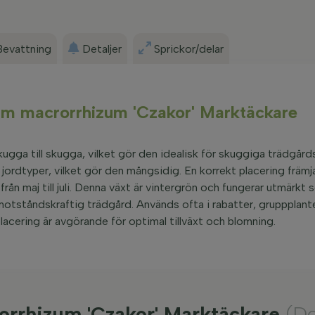
Bevattning
Detaljer
Sprickor/delar
ium macrorrhizum 'Czakor' Marktäckare
kugga till skugga, vilket gör den idealisk för skuggiga trädgår
 jordtyper, vilket gör den mångsidig. En korrekt placering främj
ån maj till juli. Denna växt är vintergrön och fungerar utmärkt
r motståndskraftig trädgård. Används ofta i rabatter, gruppplant
placering är avgörande för optimal tillväxt och blomning.
orrhizum 'Czakor' Marktäckare
(Do