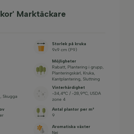
kor' Marktäckare
Storlek på kruka
9x9 cm (P9)
Möjligheter
Rabatt, Plantering i grupp,
Planteringskärl, Kruka,
Kantplantering, Sluttning
Vinterhärdighet
-34,4°C / -28,9°C, USDA
, Skugga
zone 4
ov
Antal plantor per m²
er
9
Aromatiska växter
Nej