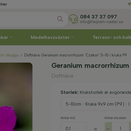
r
084 37 37 097
info@heijnen-vaxter.se
skar
Medelhavsväxter
Terrass- och ba
 för skugga
Doftnäva Geranium macrorrhizum 'Czakor' 5-10 i kruka P9
Geranium macrorrhizum 
Doftnäva
Storlek:
Krukstorlek är avgörand
5-10cm
|
Kruka 9x9 cm (P9)
|
I
Antal m2
Antal stycken
-
=