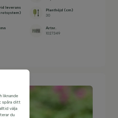
vid leverans
Planthöjd (cm)
 rotsystem)
30
amn
Artnr.
1027349
h liknande
 spåra ditt
ltid välja
pterar du