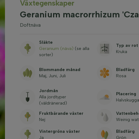
Växtegenskaper
Geranium macrorrhizum 'Cza
Doftnäva
Släkte
Typ av rot
Geranium (näva)
(se alla
Kruka
sorter)
Blommande månad
Bladfärg
Maj, Juni, Juli
Rosa
Jordmån
Placering
Alla jordtyper
Halvskugga
(väldränerad)
Fruktbärande växter
Vattenbeh
Nej
Weinig wat
Vintergröna växter
Bladfärg
Ja
Grön