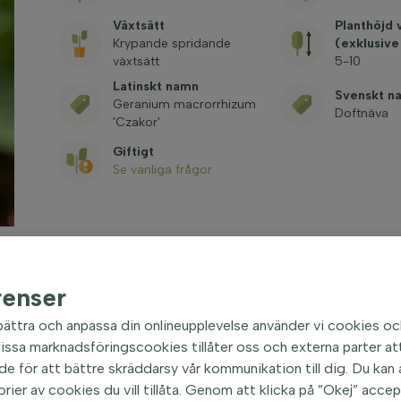
Växtsätt
Planthöjd 
Krypande spridande
(exklusive
växtsätt
5-10
Latinskt namn
Svenskt n
Geranium macrorrhizum
Doftnäva
'Czakor'
Giftigt
Se vanliga frågor
renser
bättra och anpassa din onlineupplevelse använder vi cookies oc
zakor' Marktäckare
|
ssa marknadsföringscookies tillåter oss och externa parter att
e för att bättre skräddarsy vår kommunikation till dig. Du kan al
orier av cookies du vill tillåta. Genom att klicka på ”Okej” acce
a i Sverige, är en populär växt tack vare sin