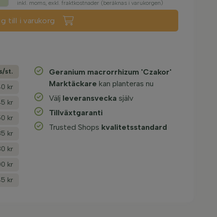
inkl. moms, exkl. fraktkostnader (beräknas i varukorgen)
g till i varukorg
s/­st.
Geranium macrorrhizum 'Czakor'
Marktäckare
kan planteras nu
40 kr
Välj
leveransvecka
själv
5 kr
Tillväxtgaranti
0 kr
Trusted Shops
kvalitetsstandard
5 kr
0 kr
0 kr
5 kr