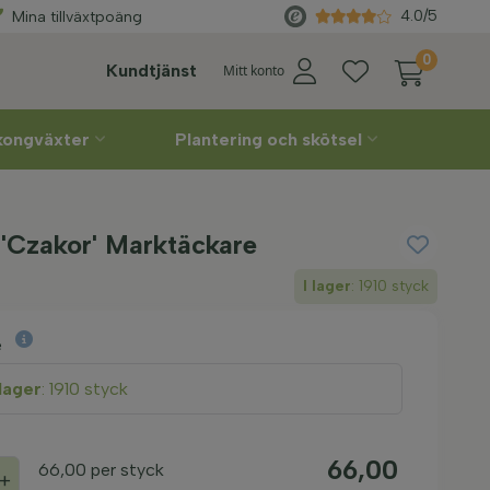
abatter
Direkt
från odlaren
4.0/5
Mina tillväxtpoäng
0
Kundtjänst
Mitt konto
lkongväxter
Plantering och skötsel
'Czakor' Marktäckare
I lager
: 1910 styck
e
 lager
: 1910 styck
66,00
66,00
per styck
+