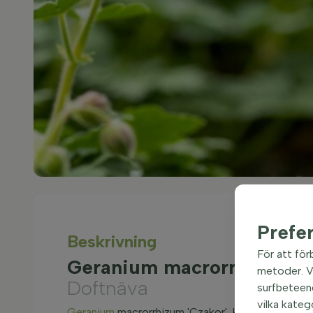
Prefe
Beskrivning
För att för
Geranium macrorrhizum 'C
metoder. Vi
Doftnäva
surfbeteend
vilka kateg
Geranium
macrorrhizum 'Czakor', känd som Doftnäv