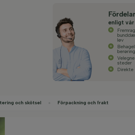
Fördela
enligt vår
Fremra
bunddæ
løv
Behagel
berøring
Velegnet
steder
Direkte 
tering och skötsel
Förpackning och frakt