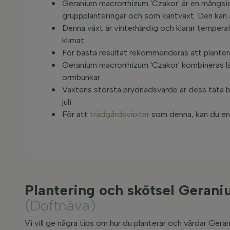
Geranium macrorrhizum 'Czakor' är en mångsid
gruppplanteringar och som kantväxt. Den kan äv
Denna växt är vinterhärdig och klarar temperatur
klimat.
För bästa resultat rekommenderas att plantera
Geranium macrorrhizum 'Czakor' kombineras lä
ormbunkar.
Växtens största prydnadsvärde är dess täta b
juli.
För att
trädgårdsväxter
som denna, kan du enke
Plantering och skötsel Geran
(Doftnäva)
Vi vill ge några tips om hur du planterar och vårdar Ger