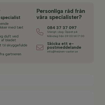
r
Personliga råd från
våra specialister?
 specialist
gende
kker med tæt
084 37 37 097
Stängt i dag. Öppet på
ig duft ved
Måndag från 09:00 till 17:00
 af bladet
Skicka ett e-
 til skyggefulde
postmeddelande
info@heijnen-vaxter.se
fra gartneren