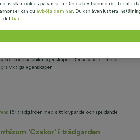
n av alla cookies på vår sida. Om du bestämmer dig för att du i
en höjd av cirka 30 cm och har ett tätt bladverk som
 annonser kan du
avböja dem här
. Du kan även justera inställnin
öna, med en mjuk och behaglig känsla vid beröring, och
a det
här
.
vilket innebär att den behåller sina blad året runt.
ll, vilket gör den idealisk för både nybörjare och
 för skuggiga platser i trädgården.
ranium macrorrhizum 'Czakor'
kända för sina unika egenskaper. Denna växt blommar
några viktiga egenskaper:
renn
för trädgården med sitt krypande och spridande
rhizum 'Czakor' i trädgården