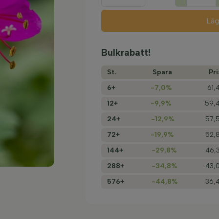
Läg
Bulkrabatt!
St.
Spara
Pri
6+
-7,0%
61,
12+
-9,9%
59,4
24+
-12,9%
57,5
72+
-19,9%
52,8
144+
-29,8%
46,3
288+
-34,8%
43,0
576+
-44,8%
36,4