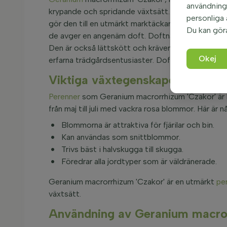
användninge
krypande och spridande växtsätt. Denna växt når 
personliga
gör den till en utmärkt marktäckare. Bladen är gr
Du kan gör
de avger en angenäm doft. Doftnäva är vintergrön, 
Den är också lättskött och kräver minimalt underhå
Okej
erfarna trädgårdsentusiaster. Doftnäva är perfekt
Viktiga växtegenskaper hos Ge
Perenner
som Geranium macrorrhizum 'Czakor' är 
från maj till juli med vackra rosa blommor. Här är 
Blommorna är attraktiva för fjärilar och bin.
Kan användas som snittblommor.
Trivs bäst i halvskugga till skugga.
Föredrar alla jordtyper som är väldränerade.
Geranium macrorrhizum 'Czakor' är en utmärkt
pe
växtsätt.
Användning av Geranium macror