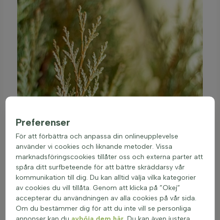
Preferenser
För att förbättra och anpassa din onlineupplevelse
använder vi cookies och liknande metoder. Vissa
marknadsföringscookies tillåter oss och externa parter att
spåra ditt surfbeteende för att bättre skräddarsy vår
kommunikation till dig. Du kan alltid välja vilka kategorier
av cookies du vill tillåta. Genom att klicka på ”Okej”
accepterar du användningen av alla cookies på vår sida.
Om du bestämmer dig för att du inte vill se personliga
annonser kan du
avböja dem här
. Du kan även justera