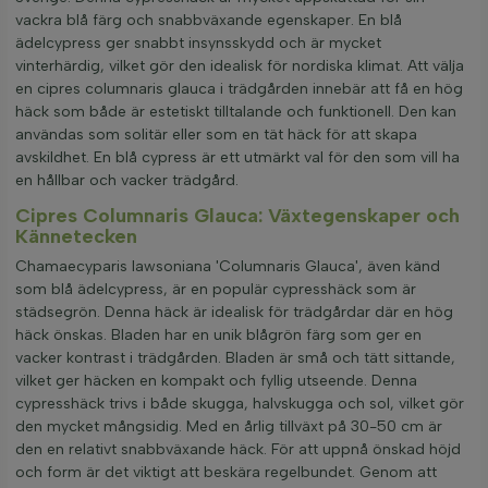
vackra blå färg och snabbväxande egenskaper. En blå
ädelcypress ger snabbt insynsskydd och är mycket
vinterhärdig, vilket gör den idealisk för nordiska klimat. Att välja
en cipres columnaris glauca i trädgården innebär att få en hög
häck som både är estetiskt tilltalande och funktionell. Den kan
användas som solitär eller som en tät häck för att skapa
avskildhet. En blå cypress är ett utmärkt val för den som vill ha
en hållbar och vacker trädgård.
Cipres Columnaris Glauca: Växtegenskaper och
Kännetecken
Chamaecyparis lawsoniana 'Columnaris Glauca', även känd
som blå ädelcypress, är en populär cypresshäck som är
städsegrön. Denna häck är idealisk för trädgårdar där en hög
häck önskas. Bladen har en unik blågrön färg som ger en
vacker kontrast i trädgården. Bladen är små och tätt sittande,
vilket ger häcken en kompakt och fyllig utseende. Denna
cypresshäck trivs i både skugga, halvskugga och sol, vilket gör
den mycket mångsidig. Med en årlig tillväxt på 30-50 cm är
den en relativt snabbväxande häck. För att uppnå önskad höjd
och form är det viktigt att beskära regelbundet. Genom att