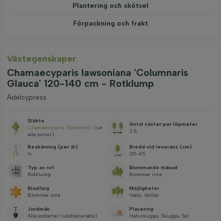
Plantering och skötsel
Förpackning och frakt
Växtegenskaper
Chamaecyparis lawsoniana 'Columnaris
Glauca' 120-140 cm - Rotklump
Ädelcypress
Släkte
Antal växter per löpmeter
Chamaecyparis (kamomill)
(se
2.5
alla sorter)
Beskärning (per år)
Bredd vid leverans (cm)
1x
35-45
Typ av rot
Blommande månad
Rotklump
Blommar inte
Bladfärg
Möjligheter
Blommar inte
Häck, Solitär
Jordmån
Placering
Alla jordarter (väldränerade)
Halvskugga, Skugga, Sol