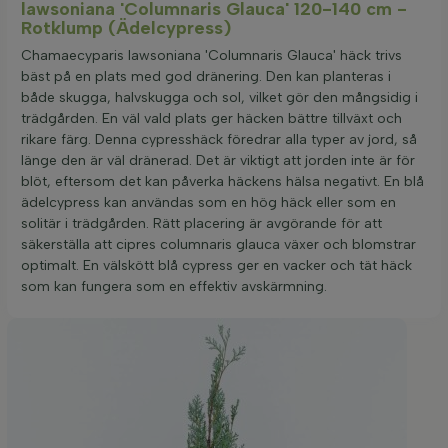
lawsoniana 'Columnaris Glauca' 120-140 cm -
Rotklump (Ädelcypress)
Chamaecyparis lawsoniana 'Columnaris Glauca' häck trivs
bäst på en plats med god dränering. Den kan planteras i
både skugga, halvskugga och sol, vilket gör den mångsidig i
trädgården. En väl vald plats ger häcken bättre tillväxt och
rikare färg. Denna cypresshäck föredrar alla typer av jord, så
länge den är väl dränerad. Det är viktigt att jorden inte är för
blöt, eftersom det kan påverka häckens hälsa negativt. En blå
ädelcypress kan användas som en hög häck eller som en
solitär i trädgården. Rätt placering är avgörande för att
säkerställa att cipres columnaris glauca växer och blomstrar
optimalt. En välskött blå cypress ger en vacker och tät häck
som kan fungera som en effektiv avskärmning.