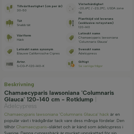
Vinterhärdighet
Tillväxthastighet (cm per år)
-20,6°C / -23,3°C, USDA zone
30-50
6a
Planthöjd vid leverans
Tät
(exklusive rotsystem)
Snabb tät
120-140
Latinskt namn
Växtform
Chamaecyparis lawsoniana
Häck
'Columnaris Glauca'
Latinskt namn synonym
Svenskt namn
Blauwe Californische Cipres
Ädelcypress
Artnr.
Giftigt
S-CG-P-120-140-K
Se vanliga frågor
Beskrivning
Chamaecyparis lawsoniana 'Columnaris
Glauca' 120-140 cm - Rotklump
|
Ädelcypress
Chamaecyparis lawsoniana 'Columnaris Glauca' häck
är en
populär växt i trädgårdar tack vare dess många fördelar. Den
tillhör
Chamaecyparis
-släktet och är känd som ädelcypress i
Sverige. Denna cypresshäck är mycket uppskattad för sin