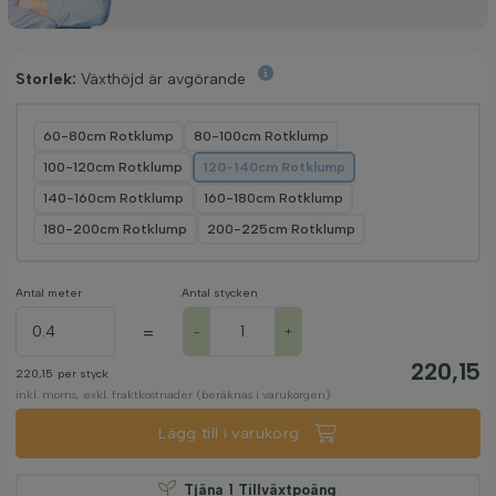
Storlek:
Växthöjd är avgörande
60-80cm Rotklump
80-100cm Rotklump
100-120cm Rotklump
120-140cm Rotklump
140-160cm Rotklump
160-180cm Rotklump
180-200cm Rotklump
200-225cm Rotklump
Antal meter
Antal stycken
=
-
+
220,15
220,15
per styck
inkl. moms, exkl. fraktkostnader (beräknas i varukorgen)
Lägg till i varukorg
Tjäna
1
Tillväxtpoäng