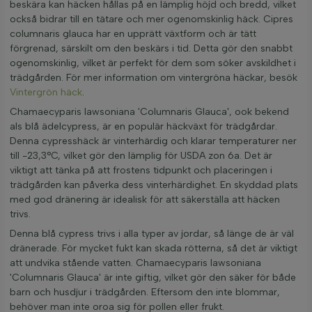
beskära kan häcken hållas på en lämplig höjd och bredd, vilket
också bidrar till en tätare och mer ogenomskinlig häck. Cipres
columnaris glauca har en upprätt växtform och är tätt
förgrenad, särskilt om den beskärs i tid. Detta gör den snabbt
ogenomskinlig, vilket är perfekt för dem som söker avskildhet i
trädgården. För mer information om vintergröna häckar, besök
Vintergrön häck
.
Chamaecyparis lawsoniana 'Columnaris Glauca', ook bekend
als blå ädelcypress, är en populär häckväxt för trädgårdar.
Denna cypresshäck är vinterhärdig och klarar temperaturer ner
till -23,3°C, vilket gör den lämplig för USDA zon 6a. Det är
viktigt att tänka på att frostens tidpunkt och placeringen i
trädgården kan påverka dess vinterhärdighet. En skyddad plats
med god dränering är idealisk för att säkerställa att häcken
trivs.
Denna blå cypress trivs i alla typer av jordar, så länge de är väl
dränerade. För mycket fukt kan skada rötterna, så det är viktigt
att undvika stående vatten. Chamaecyparis lawsoniana
'Columnaris Glauca' är inte giftig, vilket gör den säker för både
barn och husdjur i trädgården. Eftersom den inte blommar,
behöver man inte oroa sig för pollen eller frukt.