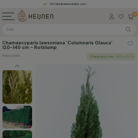
Välj
leveransvecka
själv
0
Chamaecyparis lawsoniana 'Columnaris Glauca'
120-140 cm - Rotklump
Ädelcypress
Tillgänglig från:
2026-09-21