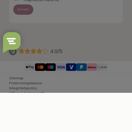
info@heijnen-vaxter.se
Kontakt
4.0/5
Sitemap
Friskrivningsklausul
Integritetspolicy
Villkor och ångerrätt
Cookie-inställningar