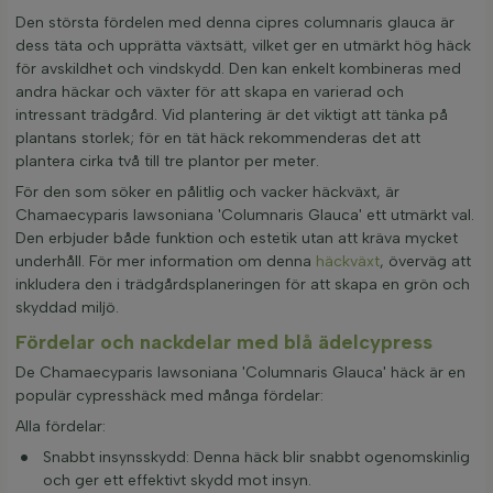
Den största fördelen med denna cipres columnaris glauca är
dess täta och upprätta växtsätt, vilket ger en utmärkt hög häck
för avskildhet och vindskydd. Den kan enkelt kombineras med
andra häckar och växter för att skapa en varierad och
intressant trädgård. Vid plantering är det viktigt att tänka på
plantans storlek; för en tät häck rekommenderas det att
plantera cirka två till tre plantor per meter.
För den som söker en pålitlig och vacker häckväxt, är
Chamaecyparis lawsoniana 'Columnaris Glauca' ett utmärkt val.
Den erbjuder både funktion och estetik utan att kräva mycket
underhåll. För mer information om denna
häckväxt
, överväg att
inkludera den i trädgårdsplaneringen för att skapa en grön och
skyddad miljö.
Fördelar och nackdelar med blå ädelcypress
De Chamaecyparis lawsoniana 'Columnaris Glauca' häck är en
populär cypresshäck med många fördelar:
Alla fördelar:
Snabbt insynsskydd: Denna häck blir snabbt ogenomskinlig
och ger ett effektivt skydd mot insyn.