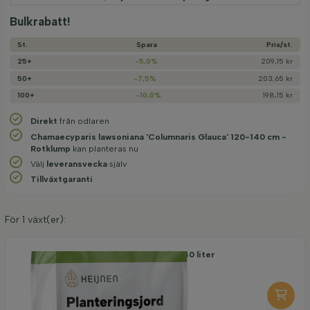
Bulkrabatt!
St.
Spara
Pris/­st.
25+
-5,0%
209,15 kr
50+
-7,5%
203,65 kr
100+
-10,0%
198,15 kr
Direkt
från odlaren
Chamaecyparis lawsoniana 'Columnaris Glauca' 120-140 cm -
Rotklump
kan planteras nu
Välj
leveransvecka
själv
Tillväxtgaranti
För
1
växt(er):
Organisk planteringsjord 40 liter
109,70
per styck
-
+