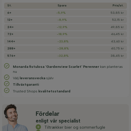
St.
Spara
Pris/­st.
6+
-5,9%
53,85 kr
12+
-8,9%
52,15 kr
24+
-12,9%
49,85 kr
72+
-18,9%
46,45 kr
144+
-23,8%
43,60 kr
288+
-28,8%
40,75 kr
576+
-32,8%
38,45 kr
Monarda fistulosa 'Gardenview Scarlet' Perenner
kan planteras
nu
Välj
leveransvecka
själv
Tillväxtgaranti
Trusted Shops
kvalitetsstandard
Fördelar
enligt vår specialist
Tiltrækker bier og sommerfugle