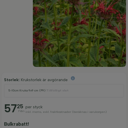
Storlek:
Krukstorlek är avgörande
5-10cm
|
Kruka 9x9 cm (P9)
|
Tillfälligt slut
57
25
per styck
Från
inkl. moms, exkl. fraktkostnader (beräknas i varukorgen)
Bulkrabatt!