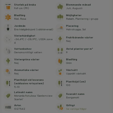
Storlek på kruka
Blommande månad
9x9 cm (P9)
Juli, Augusti
Bladfärg
Möjligheter
Röd, Rosa
Rabatt, Plantering i grupp
Jordmån
Placering
Bra trädgårdsjord (väldränerad)
Halvskugga, Sol
Vinterhärdighet
Fruktbärande växter
-34,4°C / -28,9°C, USDA zone
Nej
4
Vattenbehov
Antal plantor per m²
Genomsnittligt vatten
9
Vintergröna växter
Bladfärg
Nej
Grön
Aromatiska växter
Växtsätt
Nej
Upprätt växtsätt
Planthöjd vid leverans
Planthöjd (cm)
(exklusive rotsystem)
100
5-10
Latinskt namn
Svenskt namn
Monarda fistulosa 'Gardenview
Bergamott
Scarlet'
Artnr.
Giftigt
1027542
Se vanliga frågor