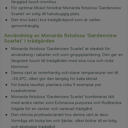
färgglad touch inomhus.
För optimal tillväxt föredrar Monarda fistulosa 'Gardenview
Scarlet' en solig till halvskuggig plats.
Den trivs bäst i bra trädgårdsjord som är vatten
genomtränglig.
Användning av Monarda fistulosa 'Gardenview
Scarlet' i trädgården
Monarda fistulosa 'Gardenview Scarlet' är idealisk för
användning i rabatter och som gruppplantering. Den ger en
färgstark touch till trädgården med sina rosa och röda
blommor.
Denna växt är vinterhärdig och klarar temperaturer ner till
-34,4°C, vilket gör den lämplig för kalla klimat.
För bästa resultat, plantera cirka 9 exemplar per
kvadratmeter.
Monarda fistulosa 'Gardenview Scarlet' kombineras lätt
med andra växter som Echinacea purpurea och Rudbeckia
fulgida för en vacker och varierad trädgård.
Den största prydnadsvärdet hos denna växt är dess
förmåga att locka bin och fjärilar, vilket bidrar till en livlig
och ekologisk trädgård.