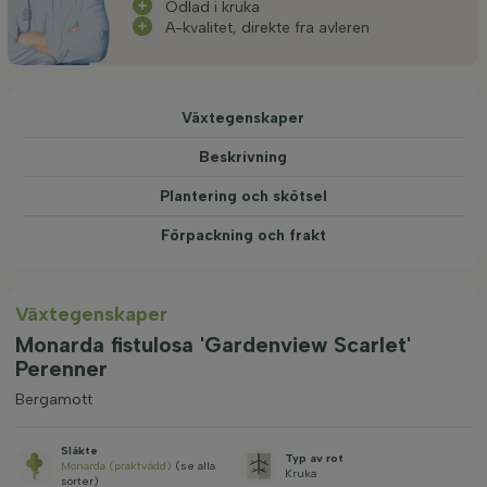
Odlad i kruka
A-kvalitet, direkte fra avleren
Växtegenskaper
Beskrivning
Plantering och skötsel
Förpackning och frakt
Växtegenskaper
Monarda fistulosa 'Gardenview Scarlet'
Perenner
Bergamott
Släkte
Typ av rot
Monarda (praktvädd)
(se alla
Kruka
sorter)