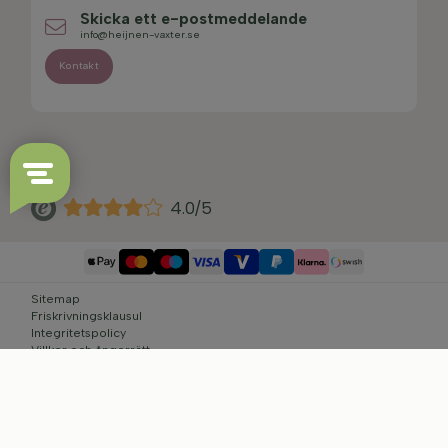
Skicka ett e-postmeddelande
info@heijnen-vaxter.se
Kontakt
4.0/5
Sitemap
Friskrivningsklausul
Integritetspolicy
Villkor och ångerrätt
Cookie-inställningar