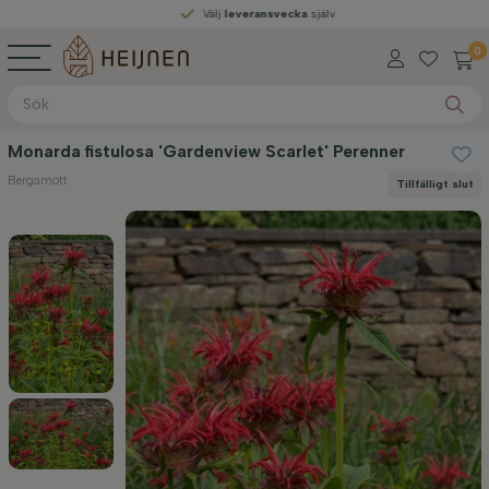
Välj
leveransvecka
själv
0
Monarda fistulosa 'Gardenview Scarlet' Perenner
Bergamott
Tillfälligt slut