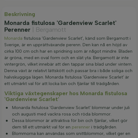
Beskrivning
Monarda fistulosa 'Gardenview Scarlet'
Perenner
| Bergamott
Monarda
fistulosa 'Gardenview Scarlet', känd som Bergamott i
Sverige, är en upprättväxande perenn. Den kan nå en höjd av
cirka 100 cm och har en spridning som är något mindre. Bladen
är gröna, med en oval form och en slät yta. Bergamott är inte
vintergrön, vilket innebär att den tappar sina blad under vintern.
Denna växt är relativt lättskött och passar bra i både soliga och
halvskuggiga lägen. Monarda fistulosa 'Gardenview Scarlet' är
ett utmärkt val för att locka bin och fjärilar till trädgården.
Viktiga växtegenskaper hos Monarda fistulosa
'Gardenview Scarlet'
Monarda fistulosa 'Gardenview Scarlet' blommar under juli
och augusti med vackra rosa och röda blommor.
Dessa blommor är attraktiva för bin och fjärilar, vilket gör
dem till ett utmärkt val för en
perenner
i trädgården.
Blommorna kan användas som snittblommor, vilket ger en