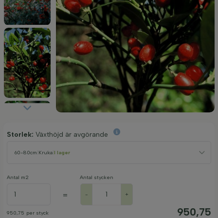
Storlek:
Växthöjd är avgörande
60-80cm
|
Kruka
|
I lager
Antal m2
Antal stycken
=
-
+
950,75
950,75
per styck