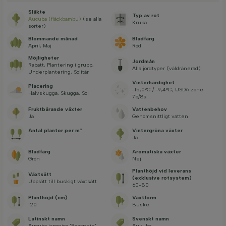
Släkte
Typ av rot
Aucuba (fläckbambu)
(se alla
Kruka
sorter)
Blommande månad
Bladfärg
April, Maj
Röd
Möjligheter
Jordmån
Rabatt, Plantering i grupp,
Alla jordtyper (väldränerad)
Underplantering, Solitär
Vinterhärdighet
Placering
-15,0°C / -9,4°C, USDA zone
Halvskugga, Skugga, Sol
7b/8a
Fruktbärande växter
Vattenbehov
Ja
Genomsnittligt vatten
Antal plantor per m²
Vintergröna växter
1
Ja
Bladfärg
Aromatiska växter
Grön
Nej
Planthöjd vid leverans
Växtsätt
(exklusive rotsystem)
Upprätt till buskigt växtsätt
60-80
Planthöjd (cm)
Växtform
120
Buske
Latinskt namn
Svenskt namn
Aucuba japonica 'Rozannie'
Aukuba