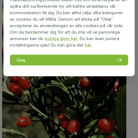
spåra ditt surfbeteende för att bättre skräddarsy vår
kommunikation till dig. Du kan alltid välja vilka kategorier
av cookies du vill tillåta. Genom att klicka på ”Okej”
accepterar du användningen av alla cookies på vår sida.
Om du bestämmer dig för att du inte vill se personliga
annonser kan du
avböja dem här
. Du kan även justera
inställningarna själv! Du kan göra det
här
.
Okej