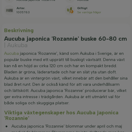
Artnr.
Giftigt
1005783
Se vanliga frågor
Beskrivning
Aucuba japonica 'Rozannie' buske 60-80 cm
| Aukuba
Aucuba
japonica 'Rozannie', känd som Aukuba i Sverige, är en
populär buske med ett upprätt till buskigt växtsätt. Denna växt
kan nå en höjd av cirka 120 cm och har en kompakt bredd.
Bladen är gröna, läderartade och har en slät yta utan doft.
Aukuba är en vintergrön växt, vilket innebär att den behåller sina
blad året runt. Den är också känd för att vara underhållsarm
och lättskött. Aucuba japonica 'Rozannie' producerar bär, vilket
ger extra intresse i trädgården. Aukuba är ett utmärkt val för
både soliga och skuggiga platser.
Viktiga växtegenskaper hos Aucuba japonica
'Rozannie'
Aucuba japonica 'Rozannie' blommar under april och maj