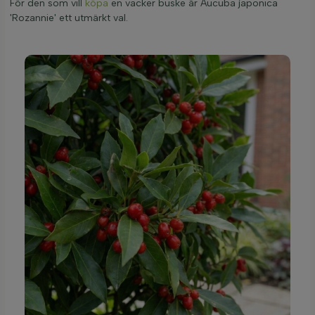
För den som vill
köpa
en vacker buske är Aucuba japonica
'Rozannie' ett utmärkt val.