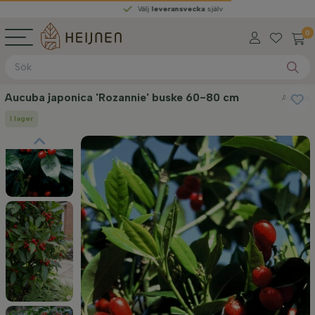
Välj
leveransvecka
själv
0
Aucuba japonica 'Rozannie' buske 60-80 cm
Aukuba
I lager