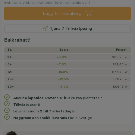
inkl. moms, exkl. fraktkostnader (beräknas i varukorgen)
Lägg till i varukorg
Tjäna
7
Tillväxtpoäng
Bulkrabatt!
St.
Spara
Pris/­st.
3+
-5,0%
903,20 kr
6+
-7,5%
879,45 kr
12+
-10,0%
855,70 kr
25+
-12,5%
831,90 kr
50+
-15,0%
808,15 kr
Aucuba japonica 'Rozannie' buske
kan planteras nu
Tillväxtgaranti
Leverans inom
2 till 7 arbetsdagar
Noggrann och snabb leverans
i hela Sverige