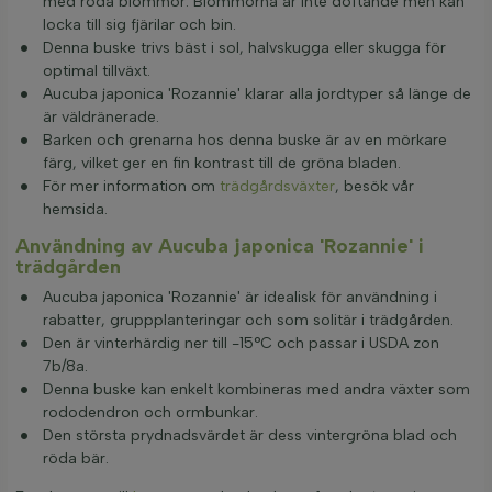
med röda blommor. Blommorna är inte doftande men kan
locka till sig fjärilar och bin.
Denna buske trivs bäst i sol, halvskugga eller skugga för
optimal tillväxt.
Aucuba japonica 'Rozannie' klarar alla jordtyper så länge de
är väldränerade.
Barken och grenarna hos denna buske är av en mörkare
färg, vilket ger en fin kontrast till de gröna bladen.
För mer information om
trädgårdsväxter
, besök vår
hemsida.
Användning av Aucuba japonica 'Rozannie' i
trädgården
Aucuba japonica 'Rozannie' är idealisk för användning i
rabatter, gruppplanteringar och som solitär i trädgården.
Den är vinterhärdig ner till -15°C och passar i USDA zon
7b/8a.
Denna buske kan enkelt kombineras med andra växter som
rododendron och ormbunkar.
Den största prydnadsvärdet är dess vintergröna blad och
röda bär.