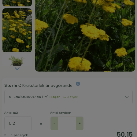
Storlek:
Krukstorlek är avgörande
5-10cm
|
Kruka 9x9 cm (P9)
|
I lager
: 1873 styck
Antal m2
Antal stycken
=
-
+
50,15
50,15
per styck