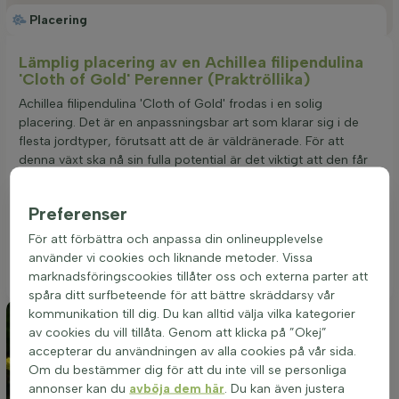
Placering
Lämplig placering av en Achillea filipendulina
'Cloth of Gold' Perenner (Praktröllika)
Achillea filipendulina 'Cloth of Gold' frodas i en solig
placering. Det är en anpassningsbar art som klarar sig i de
flesta jordtyper, förutsatt att de är väldränerade. För att
denna växt ska nå sin fulla potential är det viktigt att den får
tillräckligt med solljus genom hela dagen, vilket främjar en
riklig blomning och hälsosamt upprätt växtsätt. En välbelyst
Preferenser
plats i trädgården eller i en rabatt där solen når utan hinder är
att föredra för att optimera växtens imponerande höjd och
För att förbättra och anpassa din onlineupplevelse
dess karakteristiska gula blommor under sommar- och
använder vi cookies och liknande metoder. Vissa
höstmånaderna.
marknadsföringscookies tillåter oss och externa parter att
spåra ditt surfbeteende för att bättre skräddarsy vår
kommunikation till dig. Du kan alltid välja vilka kategorier
av cookies du vill tillåta. Genom att klicka på ”Okej”
accepterar du användningen av alla cookies på vår sida.
Om du bestämmer dig för att du inte vill se personliga
annonser kan du
avböja dem här
. Du kan även justera