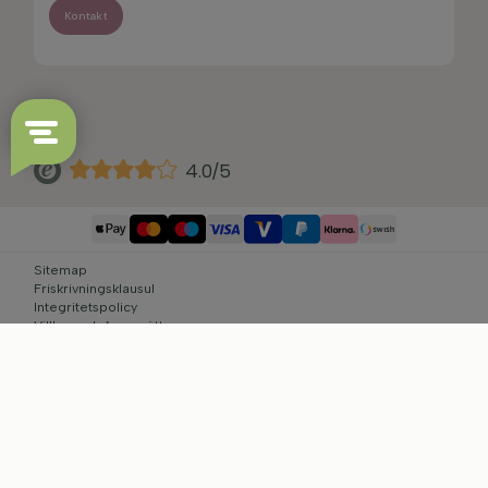
Kontakt
4.0/5
Sitemap
Friskrivningsklausul
Integritetspolicy
Villkor och ångerrätt
Cookie-inställningar