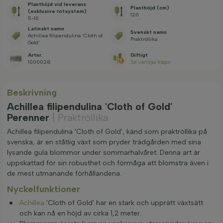
Planthöjd vid leverans
Planthöjd (cm)
(exklusive rotsystem)
120
5-10
Latinskt namn
Svenskt namn
Achillea filipendulina 'Cloth of
Praktröllika
Gold'
Artnr.
Giftigt
1000028
Se vanliga frågor
Beskrivning
Achillea filipendulina 'Cloth of Gold'
Perenner
| Praktröllika
Achillea filipendulina 'Cloth of Gold', känd som praktröllika på
svenska, är en ståtlig växt som pryder trädgården med sina
lysande gula blommor under sommarhalvåret. Denna art är
uppskattad för sin robusthet och förmåga att blomstra även i
de mest utmanande förhållandena.
Nyckelfunktioner
Achillea
'Cloth of Gold' har en stark och upprätt växtsätt
och kan nå en höjd av cirka 1,2 meter.