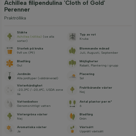
Achillea filipendulina 'Cloth of Gold'
Perenner
Praktröllika
Släkte
Typ av rot
Achillea (röllika)
(se alla
Kruka
sorter)
Storlek på kruka
Blommande månad
9x9 cm (P9)
Juli, Augusti, September
Bladfärg
Möjligheter
Gul
Rabatt, Plantering i grupp
Jordmån
Placering
Alla jordtyper (väldränerad)
Sol
Vinterhärdighet
Fruktbärande växter
-23,3°C / -20,6°C, USDA zone
Nej
6a
Vattenbehov
Antal plantor per m²
Genomsnittligt vatten
6
Vintergröna växter
Bladfärg
Nej
Grön
Aromatiska växter
Växtsätt
Ja
Upprätt växtsätt