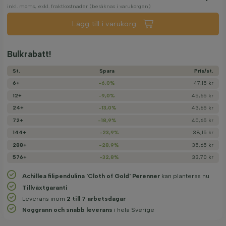
inkl. moms, exkl. fraktkostnader (beräknas i varukorgen)
Lägg till i varukorg
Bulkrabatt!
St.
Spara
Pris/­st.
6+
-6,0%
47,15 kr
12+
-9,0%
45,65 kr
24+
-13,0%
43,65 kr
72+
-18,9%
40,65 kr
144+
-23,9%
38,15 kr
288+
-28,9%
35,65 kr
576+
-32,8%
33,70 kr
Achillea filipendulina 'Cloth of Gold' Perenner
kan planteras nu
Tillväxtgaranti
Leverans inom
2 till 7 arbetsdagar
Noggrann och snabb leverans
i hela Sverige