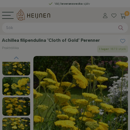
Välj
leveransvecka
själv
0
Achillea filipendulina 'Cloth of Gold' Perenner
Praktröllika
I lager
: 1873 styck