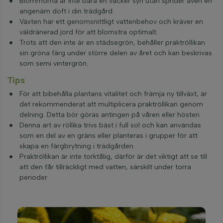
Blommorna är inte bara en vacker syn utan sprider även en
angenäm doft i din trädgård.
Växten har ett genomsnittligt vattenbehov och kräver en
väldränerad jord för att blomstra optimalt.
Trots att den inte är en städsegrön, behåller praktröllikan
sin gröna färg under större delen av året och kan beskrivas
som semi vintergrön.
Tips
För att bibehålla plantans vitalitet och främja ny tillväxt, är
det rekommenderat att multiplicera praktröllikan genom
delning. Detta bör göras antingen på våren eller hösten.
Denna art av röllika trivs bäst i full sol och kan användas
som en del av en gräns eller planteras i grupper för att
skapa en färgbrytning i trädgården.
Praktröllikan är inte torktålig, därför är det viktigt att se till
att den får tillräckligt med vatten, särskilt under torra
perioder.